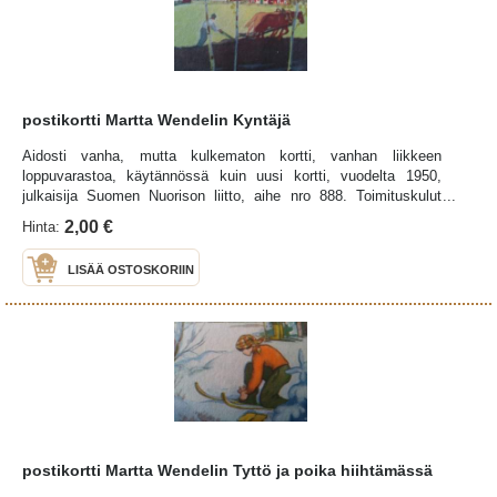
postikortti Martta Wendelin Kyntäjä
Aidosti vanha, mutta kulkematon kortti, vanhan liikkeen
loppuvarastoa, käytännössä kuin uusi kortti, vuodelta 1950,
julkaisija Suomen Nuorison liitto, aihe nro 888. Toimituskulut
lisätään kortin hintaan: Postin edullisin kirjelähetys
2,00 €
Hinta:
LISÄÄ OSTOSKORIIN
postikortti Martta Wendelin Tyttö ja poika hiihtämässä