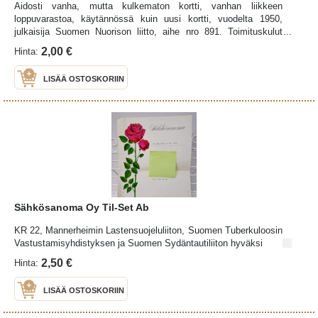
Aidosti vanha, mutta kulkematon kortti, vanhan liikkeen
loppuvarastoa, käytännössä kuin uusi kortti, vuodelta 1950,
julkaisija Suomen Nuorison liitto, aihe nro 891. Toimituskulut
lisätään kortin hintaan: Postin edullisin kirjelähetys
2,00 €
Hinta:
LISÄÄ OSTOSKORIIN
Sähkösanoma Oy Til-Set Ab
KR 22, Mannerheimin Lastensuojeluliiton, Suomen Tuberkuloosin
Vastustamisyhdistyksen ja Suomen Sydäntautiliiton hyväksi
2,50 €
Hinta:
LISÄÄ OSTOSKORIIN