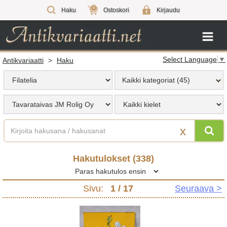
0
Haku
Ostoskori
Kirjaudu
Select Language
▼
Antikvariaatti
>
Haku
Kaikki kategoriat (45)
X
Hakutulokset (
338
)
Sivu:
1
/ 17
Seuraava >