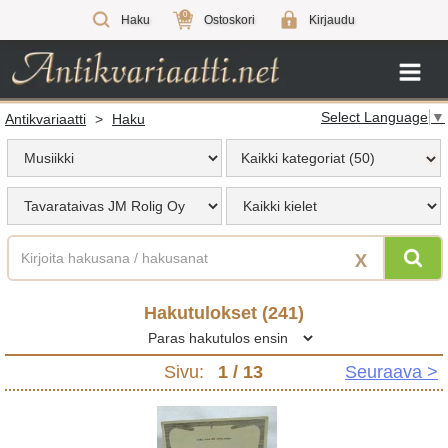
0
Haku
Ostoskori
Kirjaudu
Select Language
▼
Antikvariaatti
>
Haku
Kaikki kategoriat (50)
X
Hakutulokset (
241
)
Sivu:
1
/ 13
Seuraava >