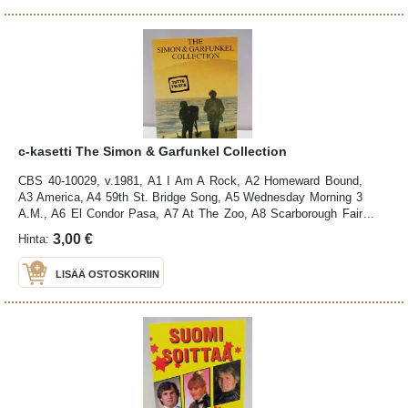
c-kasetti The Simon & Garfunkel Collection
CBS 40-10029, v.1981, A1 I Am A Rock, A2 Homeward Bound,
A3 America, A4 59th St. Bridge Song, A5 Wednesday Morning 3
A.M., A6 El Condor Pasa, A7 At The Zoo, A8 Scarborough Fair
(Canticle), A9 The Boxer, B1 Sound Of Silence, B2 Mrs.
3,00 €
Hinta:
Robinson, B3 Keep The Customer Satisfied, B4 Song For The
Asking, B5 Hazy Shade Of Winter, B6 Cecilia, B7 Old Friends,
LISÄÄ OSTOSKORIIN
Bookends Theme, B8 Bridge Over Troubled Water, kotelo: kulma
poissa, kuntoluokitus K2, paperi: K3, kasetti: hieman
nuhraantumaa, kuntoluokitus K3 (K5=uusi, K4=erinomainen,
K3=hyvä, K2=tyydyttävä, K1=kehno), kuntoarviointi
silmämääräisesti, ei soittamalla