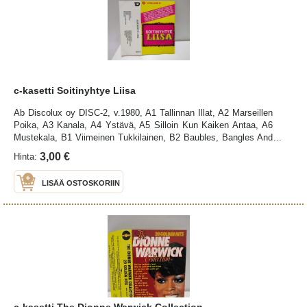
c-kasetti Soitinyhtye Liisa
Ab Discolux oy DISC-2, v.1980, A1 Tallinnan Illat, A2 Marseillen
Poika, A3 Kanala, A4 Ystävä, A5 Silloin Kun Kaiken Antaa, A6
Mustekala, B1 Viimeinen Tukkilainen, B2 Baubles, Bangles And
Beads, B3 Vesipisaroiden Laulu, B4 Kuusitoista Hyvää Vuotta,
3,00 €
Hinta:
B5 Saunasamba, B6 Yön Syliin, kotelo: kuntoluokitus K3,
paperi: K3, kasetti: etiketit hieman irti, etikettien liima näkyy
LISÄÄ OSTOSKORIIN
tummentumina, kuntoluokitus K3- (K5=uusi, K4=erinomainen,
K3=hyvä, K2=tyydyttävä, K1=kehno), kuntoarviointi
silmämääräisesti, ei soittamalla
c-kasetti The Dionne Warwick Collection