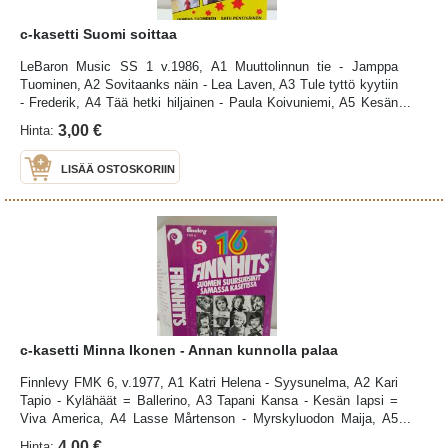
c-kasetti Suomi soittaa
LeBaron Music SS 1 v.1986, A1 Muuttolinnun tie - Jamppa
Tuominen, A2 Sovitaanks näin - Lea Laven, A3 Tule tyttö kyytiin
- Frederik, A4 Tää hetki hiljainen - Paula Koivuniemi, A5 Kesän
kuuma yö - Satu Pentikäinen, A6 Krapulan rytmi - Trouble Boys,
3,00 €
Hinta:
B1 Enemmän kuin nainen - Jamppa Tuominen, B2 Kotikylän
poika - Satu Pentikäinen, B3 Melankolia - Pasi Kaunisto, B4
LISÄÄ OSTOSKORIIN
Kesää vain rakastan - Lea Laven, B5 Tötterö täynnä ja pönttö
pöhönä - Irwin, B6 Iso-isän aikaan - Raimo Piipponen &
Tulipunaruusut, kotelo: hintalapunjämä, kulma poissa,
kuntoluokitus K2, paperi: K3, kasetti: kuntoluokitus K3 (K5=uusi,
K4=erinomainen, K3=hyvä, K2=tyydyttävä, K1=kehno),
kuntoarviointi silmämääräisesti, ei soittamalla
c-kasetti Minna Ikonen - Annan kunnolla palaa
Finnlevy FMK 6, v.1977, A1 Katri Helena - Syysunelma, A2 Kari
Tapio - Kylähäät = Ballerino, A3 Tapani Kansa - Kesän Iapsi =
Viva America, A4 Lasse Mårtenson - Myrskyluodon Maija, A5
Taiska - Moi Moi Vain = Take Me High, A6 Kai Hyttinen -
4,00 €
Hinta: