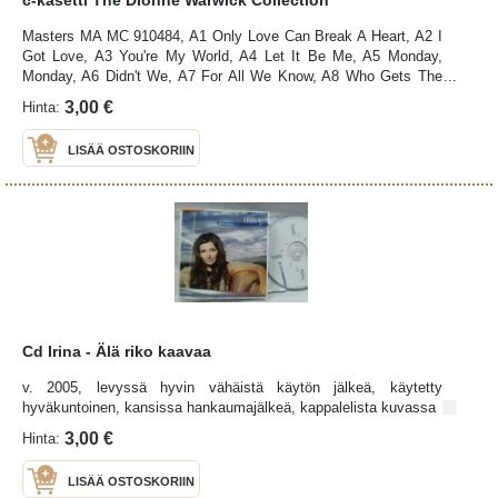
Masters MA MC 910484, A1 Only Love Can Break A Heart, A2 I
Got Love, A3 You're My World, A4 Let It Be Me, A5 Monday,
Monday, A6 Didn't We, A7 For All We Know, A8 Who Gets The
Guy, A9 Alfie, A10 Wishin & Hopin, B1 What The World Needs
3,00 €
Hinta:
Now Is Love, B2 Reach Out For Me, B3 Trains & Boats &
Planes, B4 Are You There With Another Girl, B5 A House Is Not
LISÄÄ OSTOSKORIIN
A Home, B6 Anyone Who Had A Heart, B7 Forever My Love, B8
Walk On By, B9 Don't Make Me Over, B10 People, kotelo:
kuntoluokitus K3, paperi: K3, kasetti: kuntoluokitus K3 (K5=uusi,
K4=erinomainen, K3=hyvä, K2=tyydyttävä, K1=kehno),
kuntoarviointi silmämääräisesti, ei soittamalla
Cd Irina - Älä riko kaavaa
v. 2005, levyssä hyvin vähäistä käytön jälkeä, käytetty
hyväkuntoinen, kansissa hankaumajälkeä, kappalelista kuvassa
3,00 €
Hinta:
LISÄÄ OSTOSKORIIN