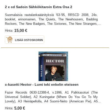
2 x cd Sadoin Sähkökitaroin Extra Osa 2
Suomalaisia rautalankaäänityksiä '63-'95, RRSCD 2008, 24s.
booklet, erinomainen, The Quiets, The Newhousers, Badding
Rockers, The New Badgers, The Sixtones, The New Strangers,
The Adventures, The Cruisers, Esko Nummisuutari, Hector, The
15,00 €
Hinta:
Sharpers, The Steelers
LISÄÄ OSTOSKORIIN
c-kasetti Hector - Lumi teki enkelin eteiseen
Fazer Records 0630-12388-4, v.1996, A1 Palkkasoturi (The
Universal Soldier), A2 Kuningatar (Where Do You Go To My
Lovely), A3 Heinäpellolla, A4 Suomi-Neito (American Pie), A5
Olen Hautausmaa, A6 Yksinäinen Tinasotamies, A7 Lumi Teki
5,00 €
Hinta: