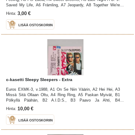
Saved My Life, A6 Främling, A7 Jeopardy, A8 Together We're
Strong, B1 The Heat Is On, B2 Temptation, B3 Blue Monday, B4
3,00 €
Hinta:
Africa, B5 China Girl, B6 Rock The Boat, B7 Candy Girl, B8
Julie, kotelo: kuntoluokitus K3, paperi: K3, kasetti: hieman
LISÄÄ OSTOSKORIIN
nuhraantumaa, kuntoluokitus K3 (K5=uusi, K4=erinomainen,
K3=hyvä, K2=tyydyttävä, K1=kehno), kuntoarviointi
silmämääräisesti, ei soittamalla
c-kasetti Sleepy Sleepers - Extra
Euros EXMK-3, v.1988, A1 On Se Niin Väärin, A2 Hei Hei, A3
Missä Sitä Ollaan Oltu, A4 Ring Ring, A5 Paskan Myivät, B1
Pölkyllä Päähän, B2 A.I.D.S., B3 Paavo Ja Ahti, B4
Jalasmökissä Juhlitaan, B5 Kotkan Kaupallinen Ruusu, kotelo:
10,00 €
Hinta:
kuntoluokitus K3, paperi: merkintä, K3, kasetti: kuntoluokitus K3
(K5=uusi, K4=erinomainen, K3=hyvä, K2=tyydyttävä,
LISÄÄ OSTOSKORIIN
K1=kehno), kuntoarviointi silmämääräisesti, ei soittamalla