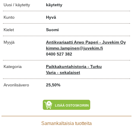
Uusi / käytetty
käytetty
Kunto
Hyvä
Kielet
Suomi
Myyjä
Antikvariaatti Arwo Paperi - Juvekim Oy
kimmo.lampinen@juvekim.fi
0400 527 382
Kategoria
Paikkakuntahistoria - Turku
Varia - sekalaiset
Arvonlisävero
25,50%
LISÄÄ OSTOSKORIIN
Samankaltaisia tuotteita