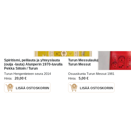
Spiritismi, pelilauta ja yhteyslauta
Turun Messulauluja - Osuuskunta
(ouija -lauta) Alunperin 1970-luvulla
Turun Messut
Pekka Siitoin / Turun
Hengentieteen Seura / Veronica
Turun Hengentieteen seura 2014
Osuuskunta Turun Messut 1981
(Föreningen Veronica) julkaisema
20,00 €
5,00 €
Hinta:
Hinta:
LISÄÄ OSTOSKORIIN
LISÄÄ OSTOSKORIIN