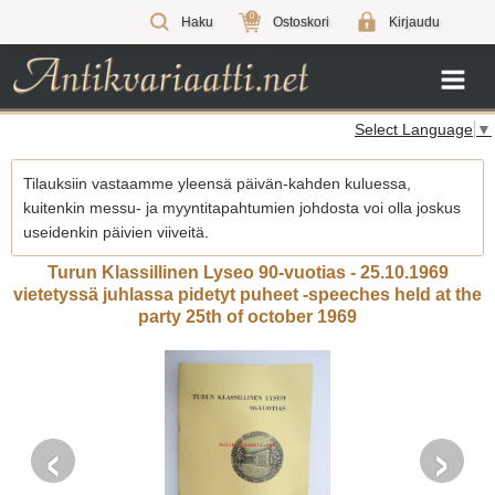
0
Haku
Ostoskori
Kirjaudu
Select Language
▼
Tilauksiin vastaamme yleensä päivän-kahden kuluessa,
kuitenkin messu- ja myyntitapahtumien johdosta voi olla joskus
useidenkin päivien viiveitä.
Turun Klassillinen Lyseo 90-vuotias - 25.10.1969
vietetyssä juhlassa pidetyt puheet -speeches held at the
party 25th of october 1969
‹
›