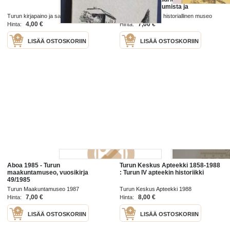
1827 paloa, asumista ja
käsityöammatteja. 18 pientä
Turun kirjapaino ja sanomalehti
Turun kaupungin historiallinen museo
korttelia, entisiä asuintaloja, joista
osakeyhtiö 1956
1944
4,00 €
7,00 €
Hinta:
Hinta:
on
LISÄÄ OSTOSKORIIN
LISÄÄ OSTOSKORIIN
Aboa 1985 - Turun
Turun Keskus Apteekki 1858-1988
maakuntamuseo, vuosikirja
: Turun IV apteekin historiikki
49/1985
Turun Maakuntamuseo 1987
Turun Keskus Apteekki 1988
7,00 €
8,00 €
Hinta:
Hinta:
LISÄÄ OSTOSKORIIN
LISÄÄ OSTOSKORIIN