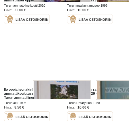
ammatilliset oppilaitokset ja niiden
Turun asemakaavallinen kehitys
edeltäjät vuoteen 2009 - Turun
keskiajalta vuoden 1827
Turun ammatti-instituutti 2010
Turun maakuntamuseo 1996
kaupungin ammatilliset oppilaitok...
suurpaloon
22,00 €
10,00 €
Hinta:
Hinta:
LISÄÄ OSTOSKORIIN
LISÄÄ OSTOSKORIIN
Ilo oppia isonakin! - Turun
Turun kultainen ratas - Turun
ammattikoulutussäätiö 25 vuotta,
Rotaryklubi 1929 - 1989 Åbo
Turun ammatillinen
Rotaryklubb
aikuiskoulutuskeskus 20 vuotta
Turun akk 1996
Turun Rotaryklubi 1988
8,50 €
10,00 €
Hinta:
Hinta:
LISÄÄ OSTOSKORIIN
LISÄÄ OSTOSKORIIN