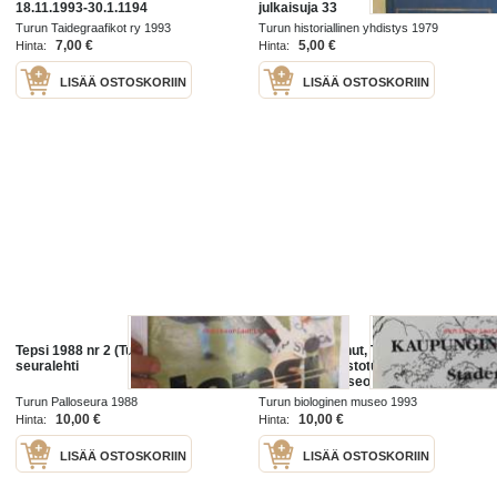
18.11.1993-30.1.1194
julkaisuja 33
Turun Taidegraafikot ry 1993
Turun historiallinen yhdistys 1979
7,00 €
5,00 €
Hinta:
Hinta:
LISÄÄ OSTOSKORIIN
LISÄÄ OSTOSKORIIN
Tepsi 1988 nr 2 (Turun Palloseura) -
Kaupungin linnut, Turun
seuralehti
kaupunkilinnustotutkimus, Turun
Biologinen Museo 26.10.1993-
31.5.1994 - Stadens fåglar,
Turun Palloseura 1988
Turun biologinen museo 1993
Stadsfågelundersökningar i Åbo,
10,00 €
10,00 €
Hinta:
Hinta:
Biologiska
LISÄÄ OSTOSKORIIN
LISÄÄ OSTOSKORIIN