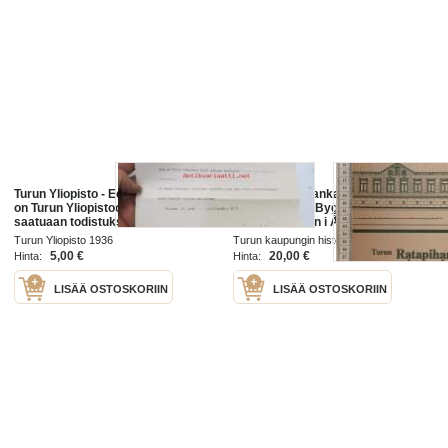
Turun Yliopisto - Eero Vasara, joka
Turun Ratapihankadun
on Turun Yliopistoon tullut
rakennukset - Byggnaderna vid
saatuaan todistuksen Turun
Bangårdsgatan i Åbo
suomalaisesta lyseosta on tämän
Turun Yliopisto 1936
Turun kaupungin historiallinen museo
Yliopiston nimikirjaan kirjoitettu,
1980
5,00 €
20,00 €
Hinta:
Hinta:
LISÄÄ OSTOSKORIIN
LISÄÄ OSTOSKORIIN