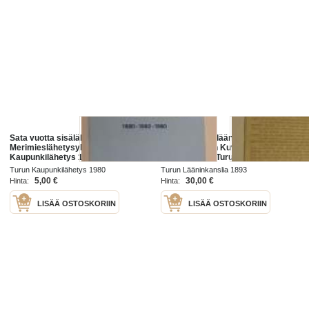
Sata vuotta sisälähetystä. Turun
Turun ja Porin läänin sekä
Merimieslähetysyhdistys - Turun
Ahvenanmaan Kuvernöörin päätös
Kaupunkilähetys 1880-1892-1980
ajoista, jolloin Turun kaupungin
ravintoloita ja sveitsereitä sekä
Turun Kaupunkilähetys 1980
Turun Lääninkanslia 1893
ravintola- ja anniskelupa
5,00 €
30,00 €
Hinta:
Hinta:
LISÄÄ OSTOSKORIIN
LISÄÄ OSTOSKORIIN