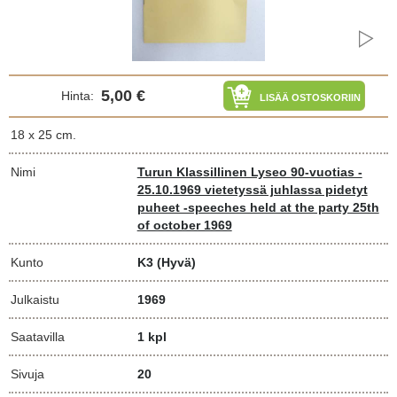
5,00 €
Hinta:
LISÄÄ OSTOSKORIIN
18 x 25 cm.
Nimi
Turun Klassillinen Lyseo 90-vuotias -
25.10.1969 vietetyssä juhlassa pidetyt
puheet -speeches held at the party 25th
of october 1969
Kunto
K3
(Hyvä)
Julkaistu
1969
Saatavilla
1 kpl
Sivuja
20