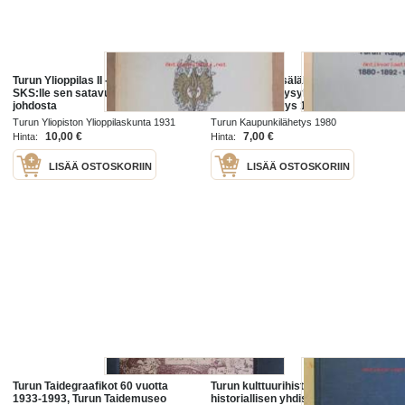
Turun Ylioppilas II - Omistettu
Sata vuotta sisälähetystä. Turun
SKS:lle sen satavuotisjuhlan
Merimieslähetysyhdistys - Turun
johdosta
Kaupunkilähetys 1880-1892-1980
Turun Yliopiston Ylioppilaskunta 1931
Turun Kaupunkilähetys 1980
10,00 €
7,00 €
Hinta:
Hinta:
LISÄÄ OSTOSKORIIN
LISÄÄ OSTOSKORIIN
Turun Taidegraafikot 60 vuotta
Turun kulttuurihistoriaa. Turun
1933-1993, Turun Taidemuseo
historiallisen yhdistyksen