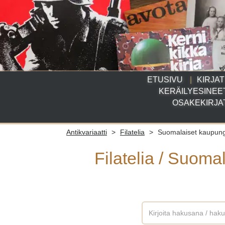
ETUSIVU
KIRJAT
KERÄILYESINEE
OSAKEKIRJA
Antikvariaatti
>
Filatelia
>
Suomalaiset kaupung
Filatelia
/
Suomal