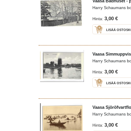
Vaasa Badhuset - p
Harry Schaumans b
3,00 €
Hinta:
LISÄÄ OSTOSK
Vaasa Simmuppvisin
Harry Schaumans b
3,00 €
Hinta:
LISÄÄ OSTOSK
Vaasa Sjöröfvartflo
Harry Schaumans b
3,00 €
Hinta: