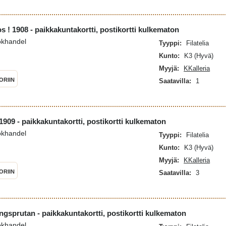
s ! 1908 - paikkakuntakortti, postikortti kulkematon
okhandel
Tyyppi:
Filatelia
Kunto:
K3 (Hyvä)
Myyjä:
KKalleria
ORIIN
Saatavilla:
1
909 - paikkakuntakortti, postikortti kulkematon
okhandel
Tyyppi:
Filatelia
Kunto:
K3 (Hyvä)
Myyjä:
KKalleria
ORIIN
Saatavilla:
3
gsprutan - paikkakuntakortti, postikortti kulkematon
okhandel