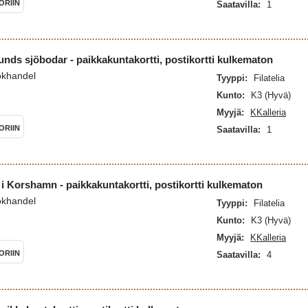
ORIIN
Saatavilla:
1
unds sjöbodar - paikkakuntakortti, postikortti kulkematon
okhandel
Tyyppi:
Filatelia
Kunto:
K3 (Hyvä)
Myyjä:
KKalleria
ORIIN
Saatavilla:
1
 i Korshamn - paikkakuntakortti, postikortti kulkematon
okhandel
Tyyppi:
Filatelia
Kunto:
K3 (Hyvä)
Myyjä:
KKalleria
ORIIN
Saatavilla:
4