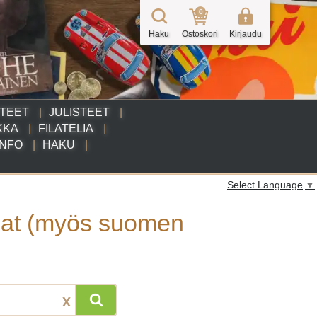
0
Haku
Ostoskori
Kirjaudu
TTEET
JULISTEET
KKA
FILATELIA
INFO
HAKU
Select Language
▼
nat (myös suomen
X