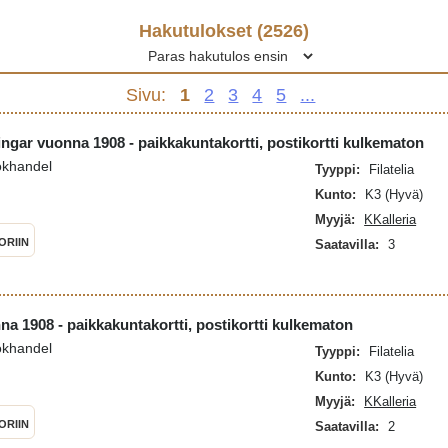
Hakutulokset (
2526
)
Sivu:
1
2
3
4
5
...
ingar vuonna 1908 - paikkakuntakortti, postikortti kulkematon
okhandel
Tyyppi:
Filatelia
Kunto:
K3 (Hyvä)
Myyjä:
KKalleria
ORIIN
Saatavilla:
3
a 1908 - paikkakuntakortti, postikortti kulkematon
okhandel
Tyyppi:
Filatelia
Kunto:
K3 (Hyvä)
Myyjä:
KKalleria
ORIIN
Saatavilla:
2