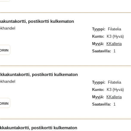
kakuntakortti, postikortti kulkematon
okhandel
Tyyppi:
Filatelia
Kunto:
K3 (Hyvä)
Myyjä:
KKalleria
ORIIN
Saatavilla:
1
ikkakuntakortti, postikortti kulkematon
okhandel
Tyyppi:
Filatelia
Kunto:
K3 (Hyvä)
Myyjä:
KKalleria
ORIIN
Saatavilla:
1
kkakuntakortti, postikortti kulkematon