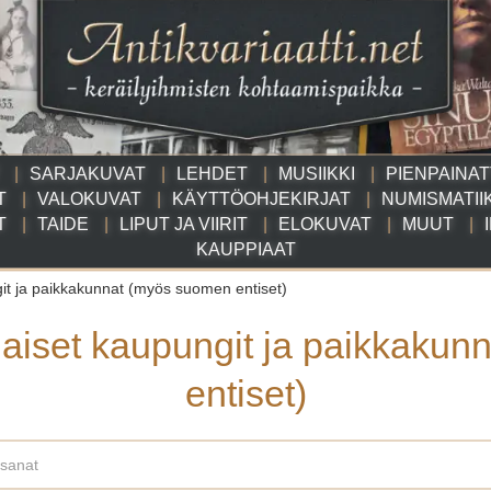
SARJAKUVAT
LEHDET
MUSIIKKI
PIENPAINA
T
VALOKUVAT
KÄYTTÖOHJEKIRJAT
NUMISMATII
T
TAIDE
LIPUT JA VIIRIT
ELOKUVAT
MUUT
KAUPPIAAT
it ja paikkakunnat (myös suomen entiset)
aiset kaupungit ja paikkakun
entiset)