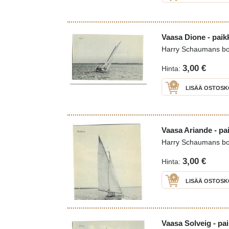
Vaasa Dione - paik
Harry Schaumans b
3,00 €
Hinta:
LISÄÄ OSTOSK
Vaasa Ariande - pa
Harry Schaumans b
3,00 €
Hinta:
LISÄÄ OSTOSK
Vaasa Solveig - pai