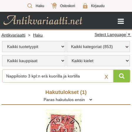
0
Haku
Ostoskori
Kirjaudu
Select Language
▼
Antikvariaatti
>
Haku
Kaikki kategoriat (853)
X
Hakutulokset (
1
)