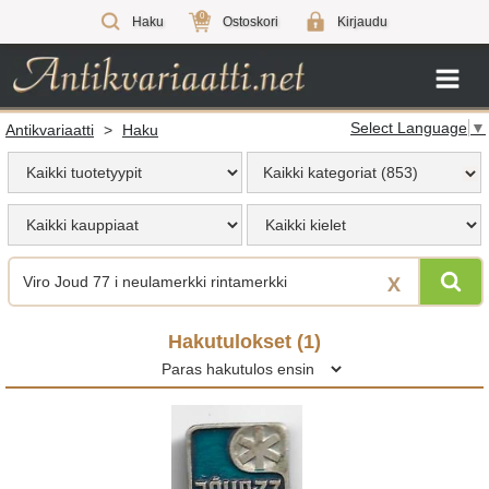
0
Haku
Ostoskori
Kirjaudu
Select Language
▼
Antikvariaatti
>
Haku
Kaikki kategoriat (853)
X
Hakutulokset (
1
)