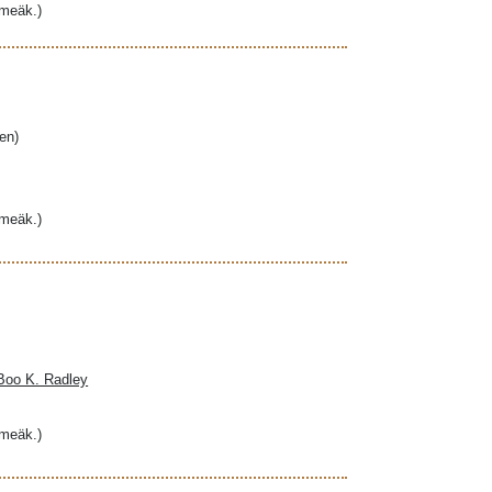
hmeäk.)
en)
hmeäk.)
 Boo K. Radley
hmeäk.)