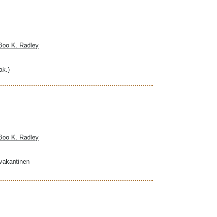
 Boo K. Radley
ak.)
 Boo K. Radley
ovakantinen