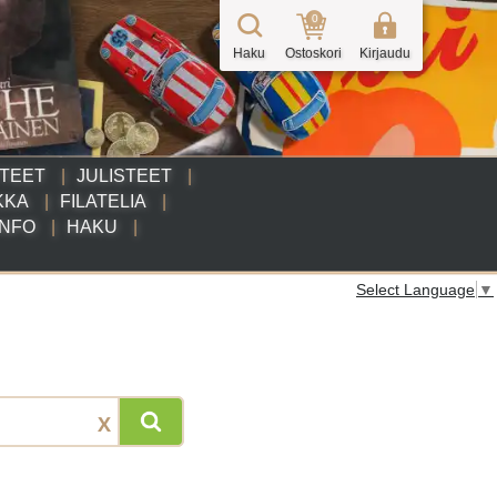
0
Haku
Ostoskori
Kirjaudu
TTEET
JULISTEET
KKA
FILATELIA
INFO
HAKU
Select Language
▼
X