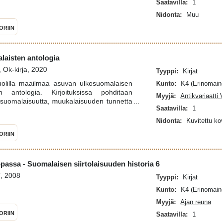
Saatavilla:
1
Nidonta:
Muu
ORIIN
laisten antologia
 Ok-kirja, 2020
Tyyppi:
Kirjat
uolilla maailmaa asuvan ulkosuomalaisen
Kunto:
K4 (Erinomain
nen antologia. Kirjoituksissa pohditaan
Myyjä:
Antikvariaatti 
 suomalaisuutta, muukalaisuuden tunnetta
Saatavilla:
1
asta löytyy niin esseitä, novelleja, runoja,
kuin kirjeitäkin. Kirjoittajat ovat asuneet
Nidonta:
Kuvitettu k
ti neljässäkymmenessä eri maassa. Sukel-
ORIIN
eihin ovat avartaneet heidän näkemystään
ureista kuin suomalaisuudestakin.Kuntan
kanen, itsekin ulkosuomalainen (Houston,
toisia kirjoittajia sosiaalisesta mediasta,
assa - Suomalaisen siirtolaisuuden historia 6
 asuneiden ulkosuomalaisten ryhmästä.
tí, 2008
Tyyppi:
Kirjat
 vapaaehtoista ja jokainen kirjoitus on
Kunto:
K4 (Erinomain
iaan. Kirjoittajat ovat olleet rohkeita
ään ja ryhtyessään pohtimaan elä-määnsä
Myyjä:
Ajan reuna
oittajajoukon värikkyys tekee teoksesta
ORIIN
Saatavilla:
1
ikoisen: tuoreen ja raikkaan.Kuntta sanana