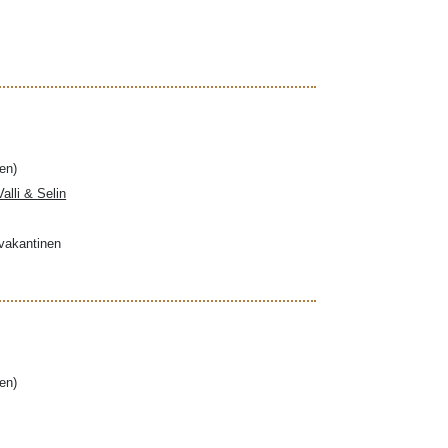
en)
Valli & Selin
ovakantinen
en)