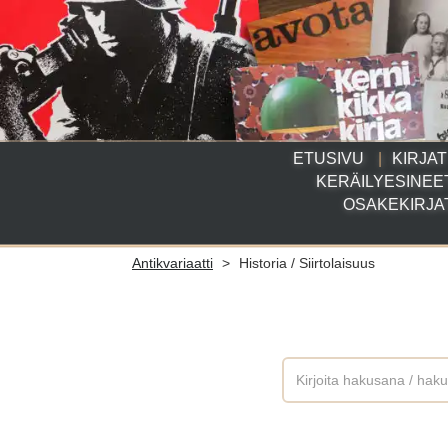
ETUSIVU
KIRJAT
KERÄILYESINEE
OSAKEKIRJA
Antikvariaatti
>
Historia / Siirtolaisuus