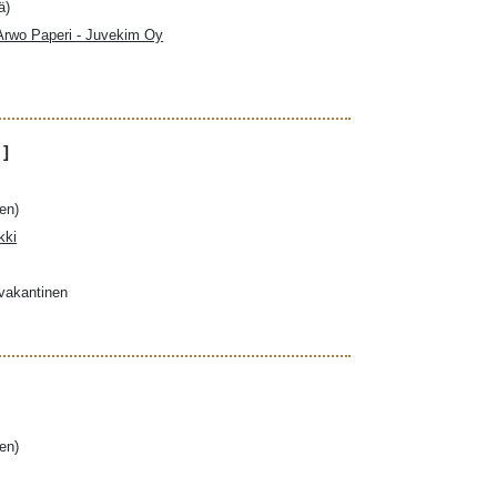
ä)
 Arwo Paperi - Juvekim Oy
 ]
en)
kki
ovakantinen
en)