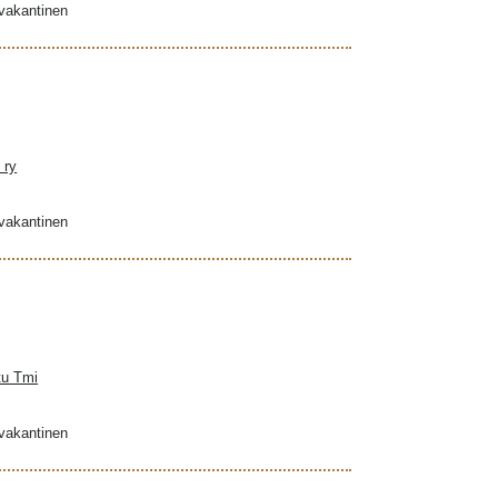
ovakantinen
 ry
ovakantinen
tu Tmi
ovakantinen