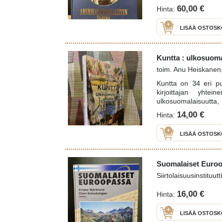
60,00 €
Hinta:
LISÄÄ OSTOSK
Kuntta : ulkosuoma
toim. Anu Heiskanen,
Kuntta on 34 eri p
kirjoittajan yhtei
ulkosuomalaisuutta,
ja sopeutumista. Kunt
14,00 €
Hinta:
ajatelmia, muistoja 
Suomen lisäksi perä
LISÄÄ OSTOSK
lukset eri kulttuur
niin muista kulttu
toimittaja Anu Heis
Texas), etsi vapaaeh
Suomalaiset Euroop
pitkään ulkomailla
Siirtolaisuusinstituut
Osallistuminen oli
hyväksytty antolog
16,00 €
Hinta:
tarttuessaan tehtäv
vieraslajina. Kirj
LISÄÄ OSTOSK
ainutlaatuisen ja er