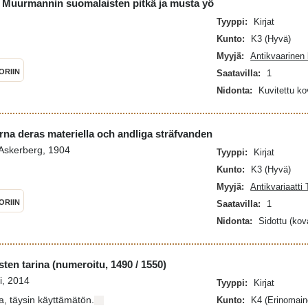
- Muurmannin suomalaisten pitkä ja musta yö
Tyyppi:
Kirjat
Kunto:
K3 (Hyvä)
Myyjä:
Antikvaarinen 
ORIIN
Saatavilla:
1
Nidonta:
Kuvitettu k
na deras materiella och andliga sträfvanden
 Askerberg, 1904
Tyyppi:
Kirjat
Kunto:
K3 (Hyvä)
Myyjä:
Antikvariaatti
ORIIN
Saatavilla:
1
Nidonta:
Sidottu (kov
en tarina (numeroitu, 1490 / 1550)
i, 2014
Tyyppi:
Kirjat
a, täysin käyttämätön.
Kunto:
K4 (Erinomain