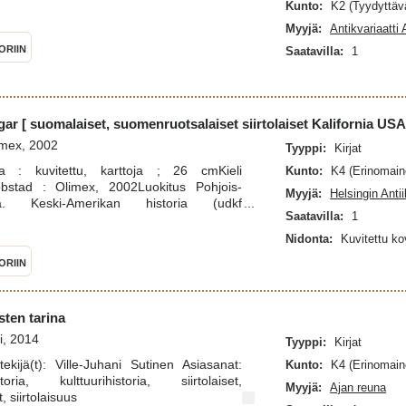
Kunto:
K2 (Tyydyttäv
Myyjä:
Antikvariaatti
ORIIN
Saatavilla:
1
ar [ suomalaiset, suomenruotsalaiset siirtolaiset Kalifornia USA
imex, 2002
Tyyppi:
Kirjat
 : kuvitettu, karttoja ; 26 cmKieli
Kunto:
K4 (Erinomain
kobstad : Olimex, 2002Luokitus Pohjois-
Myyjä:
Helsingin Antii
ia. Keski-Amerikan historia (udkf
Saatavilla:
1
äestötutkimus. Demografia. Muuttoliike.
dkf 314)Yhdysvallat (ykl 98.312)ykl
Nidonta:
Kuvitettu k
luku 1900-luku siirtolaiset siirtolaisuus
ORIIN
ruotsalaiset henkilöhakemistot historia
ia (osavaltio) K.-G. OlinISBN 952-9600-11-
ten tarina
i, 2014
Tyyppi:
Kirjat
ekijä(t): Ville-Juhani Sutinen Asiasanat:
Kunto:
K4 (Erinomain
ria, kulttuurihistoria, siirtolaiset,
Myyjä:
Ajan reuna
 siirtolaisuus