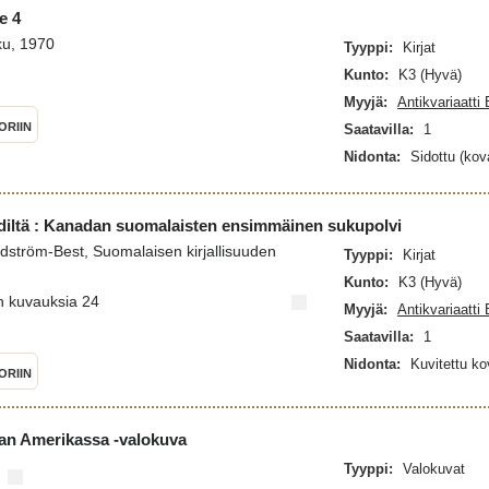
ie 4
ku, 1970
Tyyppi:
Kirjat
Kunto:
K3 (Hyvä)
Myyjä:
Antikvariaatti
ORIIN
Saatavilla:
1
Nidonta:
Sidottu (kov
ädiltä : Kanadan suomalaisten ensimmäinen sukupolvi
ndström-Best, Suomalaisen kirjallisuuden
Tyyppi:
Kirjat
Kunto:
K3 (Hyvä)
n kuvauksia 24
Myyjä:
Antikvariaatti
Saatavilla:
1
Nidonta:
Kuvitettu k
ORIIN
an Amerikassa -valokuva
Tyyppi:
Valokuvat