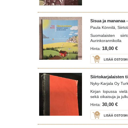
Sisua ja mananaa -
Paula Könnilä, Siirtol
Suomalaisten sii
Aurinkorannikolla
18,00 €
Hinta:
LISÄÄ OSTOSK
Siirtokarjalaisten 
Nyky-Karjala Oy Tur
Kirjan lopussa vielä 
sekä oikaisuja ja jul
30,00 €
Hinta:
LISÄÄ OSTOSK