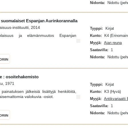
Nidonta:
Nidottu (pe
 suomalaiset Espanjan Aurinkorannalla
aisuus-instituutti, 2014
Tyyppi:
Kirjat
rtolaisuus ja elämänmuutos Espanjan
Kunto:
K4 (Erinomain
Myyjä:
Ajan reuna
Saatavilla:
1
Nidonta:
Nidottu (pe
ORIIN
tie : osoitehakemisto
ku, 1971
Tyyppi:
Kirjat
painatuksen jälkeisiä lisättyjä henkilöitä,
Kunto:
K3 (Hyvä)
kaisemattomia valokuvia -osiot.
Myyjä:
Antikvariaatti
Saatavilla:
1
Nidonta:
Nidottu (pe
ORIIN