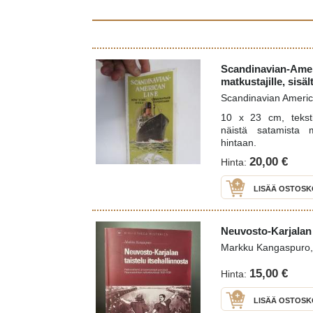
Scandinavian-Ameri
matkustajille, sis
Scandinavian Americ
10 x 23 cm, teksti
näistä satamista 
hintaan.
20,00 €
Hinta:
LISÄÄ OSTOSK
Neuvosto-Karjalan t
Markku Kangaspuro,
15,00 €
Hinta:
LISÄÄ OSTOSK