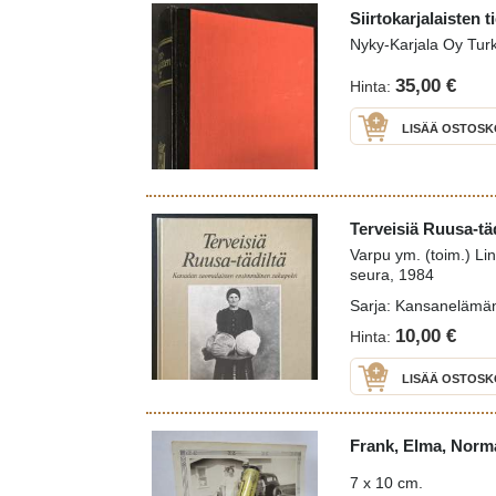
Siirtokarjalaisten t
Nyky-Karjala Oy Tur
35,00 €
Hinta:
LISÄÄ OSTOSK
Terveisiä Ruusa-t
Varpu ym. (toim.) Li
seura, 1984
Sarja: Kansanelämä
10,00 €
Hinta:
LISÄÄ OSTOSK
Frank, Elma, Norm
7 x 10 cm.