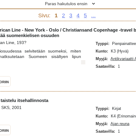
Sivu:
1
2
3
4
5
...
can Line - New York - Oslo / Christiansand Copenhage -travel br
ältää suomenkielisen osuuden
an Line, 193?
Tyyppi:
Pienpainattee
osuudessa selvitetään suomeksi, miten
Kunto:
K3 (Hyvä)
matksutetaan Suomeen sisältyen lipun
Myyjä:
Antikvariaatti
Saatavilla:
1
ORIIN
aistelu itsehallinnosta
 SKS, 2001
Tyyppi:
Kirjat
Kunto:
K4 (Erinomain
Myyjä:
Ajan reuna
ORIIN
Saatavilla:
1