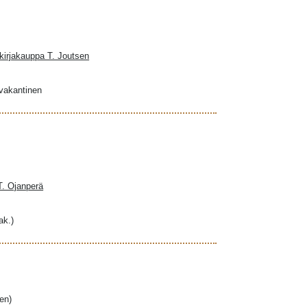
kirjakauppa T. Joutsen
ovakantinen
 T. Ojanperä
ak.)
en)