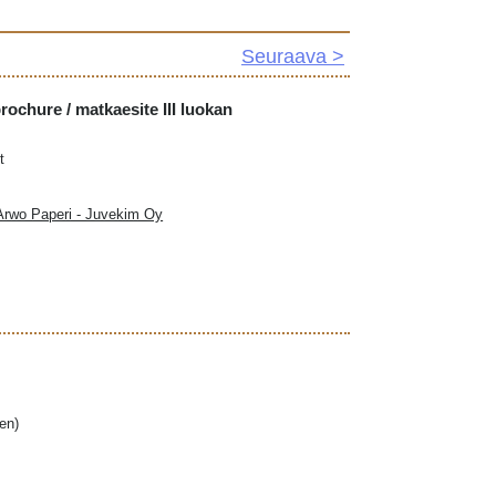
Seuraava >
ochure / matkaesite III luokan
t
 Arwo Paperi - Juvekim Oy
en)