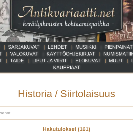
SARJAKUVAT
LEHDET
MUSIIKKI
PIENPAINA
T
VALOKUVAT
KÄYTTÖOHJEKIRJAT
NUMISMATII
T
TAIDE
LIPUT JA VIIRIT
ELOKUVAT
MUUT
KAUPPIAAT
Historia / Siirtolaisuus
Hakutulokset (
161
)