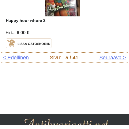
Happy hour whore 2
6,00 €
Hinta:
LISÄÄ OSTOSKORIIN
< Edellinen
Sivu:
5
/ 41
Seuraava >