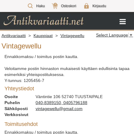
0
Haku
Ostoskori
Kirjaudu
Select Language
▼
Antikvariaatti
>
Kauppiaat
>
Vintagewellu
Vintagewellu
Ennakkomaksu / toimitus postin kautta.
Veloitamme postin hinnaston mukaisesti käyttäen edullisinta tapaa
esimerkiksi yhteispostituksessa.
Y-tunnus: 1205456-7
Yhteystiedot
Osoite
Väntintie 106 52740 TUUSTAIPALE
Puhelin
040-8389150, 0405796188
Sähköposti
vintagewellu@gmail.com
Verkkosivut
Toimitusehdot
Ennakkomaksu / toimitus postin kautta.