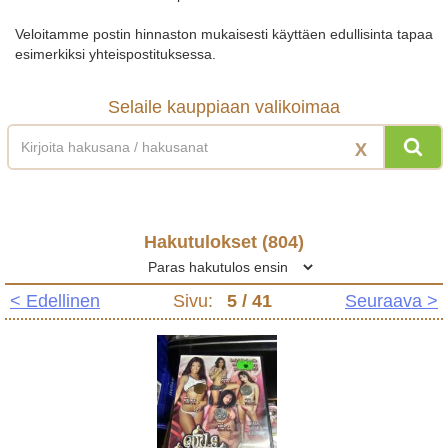
Veloitamme postin hinnaston mukaisesti käyttäen edullisinta tapaa
esimerkiksi yhteispostituksessa.
Selaile kauppiaan valikoimaa
X
Hakutulokset (
804
)
< Edellinen
Sivu:
5
/ 41
Seuraava >