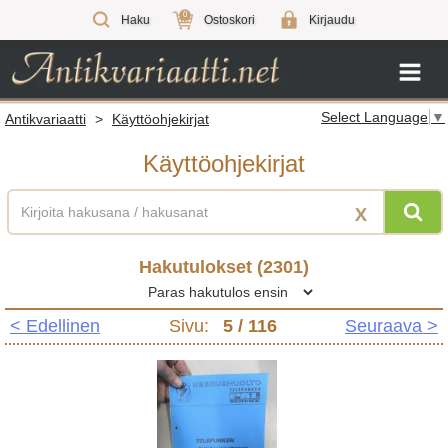
0
Haku
Ostoskori
Kirjaudu
Select Language
▼
Antikvariaatti
>
Käyttöohjekirjat
Käyttöohjekirjat
X
Hakutulokset (
2301
)
< Edellinen
Sivu:
5
/ 116
Seuraava >