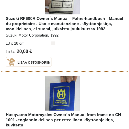
Suzuki RF600R Owner´s Manual - Fahrerhandbuch - Manuel
du proprietaire - Uso e manutenzione -käyttöohjekirja,
monikielinen, ei suomi, julkaistu joulukuussa 1992
Suzuki Motor Corporation, 1992
13 x 18 cm.
20,00 €
Hinta:
LISÄÄ OSTOSKORIIN
Husqvarna Motorcycles Owner´s Manual from frame no CN
1001 -englanninkielinen perusteellinen käyttöohjekirja,
kuvitettu