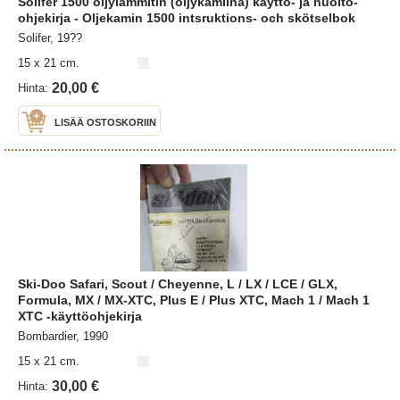
Solifer 1500 öljylämmitin (öljykamiina) käyttö- ja huolto-
ohjekirja - Oljekamin 1500 intsruktions- och skötselbok
Solifer, 19??
15 x 21 cm.
20,00 €
Hinta:
LISÄÄ OSTOSKORIIN
Ski-Doo Safari, Scout / Cheyenne, L / LX / LCE / GLX,
Formula, MX / MX-XTC, Plus E / Plus XTC, Mach 1 / Mach 1
XTC -käyttöohjekirja
Bombardier, 1990
15 x 21 cm.
30,00 €
Hinta: