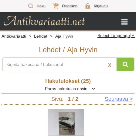
0
Haku
Ostoskori
Kirjaudu
Select Language
▼
Antikvariaatti
>
Lehdet
>
Aja Hyvin
Lehdet
/
Aja Hyvin
X
Hakutulokset (
25
)
Sivu:
1
/ 2
Seuraava >