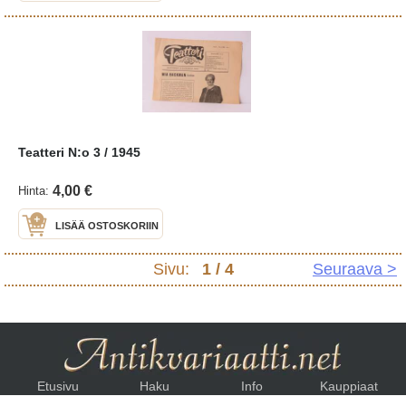
Teatteri N:o 3 / 1945
4,00 €
Hinta:
LISÄÄ OSTOSKORIIN
Sivu:
1
/ 4
Seuraava >
Etusivu
Haku
Info
Kauppiaat