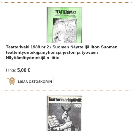
Teatteriväki 1988 nr 2 / Suomen Näyttelijäliiton Suomen
teatterityöntekijjäinyhteisjärjestön ja työväen
Näyttämötyöntekijäin liitto
5,00 €
Hinta:
LISÄÄ OSTOSKORIIN