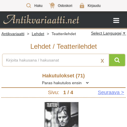
0
Haku
Ostoskori
Kirjaudu
Select Language
▼
Antikvariaatti
>
Lehdet
>
Teatterilehdet
Lehdet
/
Teatterilehdet
X
Hakutulokset (
71
)
Sivu:
1
/ 4
Seuraava >