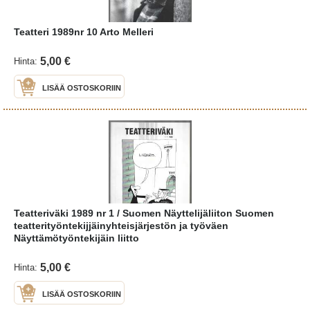
Teatteri 1989nr 10 Arto Melleri
5,00 €
Hinta:
LISÄÄ OSTOSKORIIN
Teatteriväki 1989 nr 1 / Suomen Näyttelijäliiton Suomen
teatterityöntekijjäinyhteisjärjestön ja työväen
Näyttämötyöntekijäin liitto
5,00 €
Hinta:
LISÄÄ OSTOSKORIIN