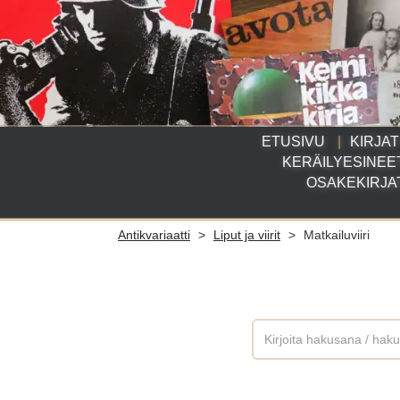
ETUSIVU
KIRJAT
KERÄILYESINEE
OSAKEKIRJA
Antikvariaatti
>
Liput ja viirit
>
Matkailuviiri