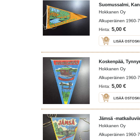
Suomussalmi, Kanga
Hokkanen Oy
Alkuperäinen 1960-70 
5,00 €
Hinta:
LISÄÄ OSTOSK
Koskenpää, Tynnyri
Hokkanen Oy
Alkuperäinen 1960-70 
5,00 €
Hinta:
LISÄÄ OSTOSK
Jämsä -matkailuvii
Hokkanen Oy
Alkuperäinen 1960-70 