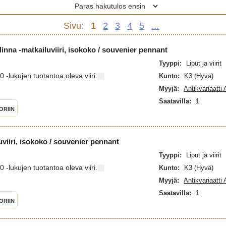
Sivu:
1
2
3
4
5
...
inna -matkailuviiri, isokoko / souvenier pennant
Tyyppi:
Liput ja viirit
-lukujen tuotantoa oleva viiri.
Kunto:
K3 (Hyvä)
Myyjä:
Antikvariaatti
Saatavilla:
1
ORIIN
uviiri, isokoko / souvenier pennant
Tyyppi:
Liput ja viirit
-lukujen tuotantoa oleva viiri.
Kunto:
K3 (Hyvä)
Myyjä:
Antikvariaatti
Saatavilla:
1
ORIIN