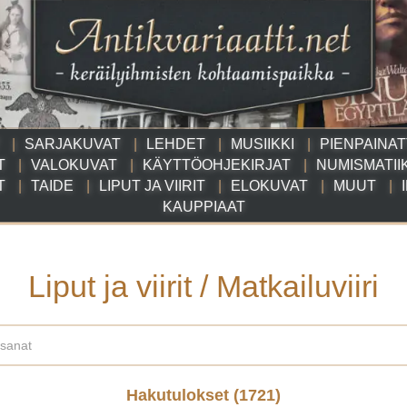
SARJAKUVAT
LEHDET
MUSIIKKI
PIENPAINA
T
VALOKUVAT
KÄYTTÖOHJEKIRJAT
NUMISMATII
T
TAIDE
LIPUT JA VIIRIT
ELOKUVAT
MUUT
KAUPPIAAT
Liput ja viirit
/
Matkailuviiri
Hakutulokset (
1721
)