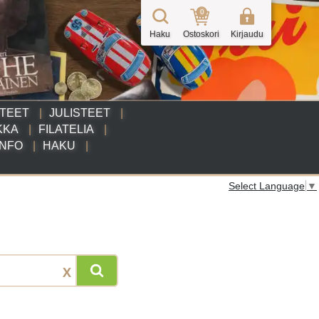
0
Haku
Ostoskori
Kirjaudu
TTEET
JULISTEET
KKA
FILATELIA
INFO
HAKU
Select Language
▼
X