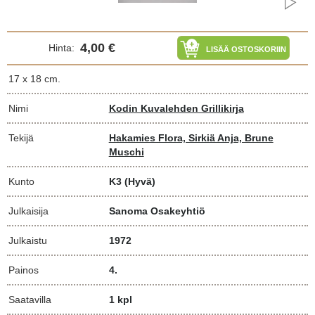
4,00 €
Hinta:
LISÄÄ OSTOSKORIIN
17 x 18 cm.
Nimi
Kodin Kuvalehden Grillikirja
Tekijä
Hakamies Flora, Sirkiä Anja, Brune
Muschi
Kunto
K3
(Hyvä)
Julkaisija
Sanoma Osakeyhtiö
Julkaistu
1972
Painos
4.
Saatavilla
1 kpl