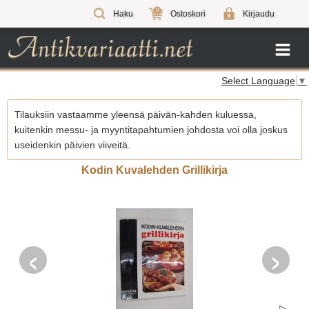
0
Haku
Ostoskori
Kirjaudu
Select Language
▼
Tilauksiin vastaamme yleensä päivän-kahden kuluessa,
kuitenkin messu- ja myyntitapahtumien johdosta voi olla joskus
useidenkin päivien viiveitä.
Kodin Kuvalehden Grillikirja
‹
›