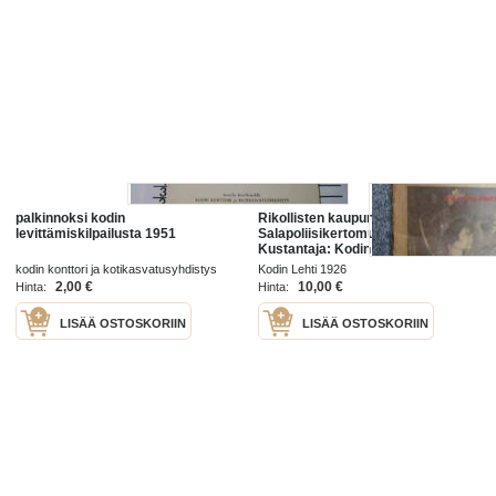
palkinnoksi kodin
Rikollisten kaupunki -
levittämiskilpailusta 1951
Salapoliisikertomus (Suomennos)
Kustantaja: Kodin Lehti,
Uusikaupunki
kodin konttori ja kotikasvatusyhdistys
Kodin Lehti 1926
1951
2,00 €
10,00 €
Hinta:
Hinta:
LISÄÄ OSTOSKORIIN
LISÄÄ OSTOSKORIIN