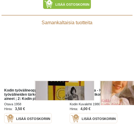
LISÄÄ OSTOSKORIIN
Samankaltaisia tuotteita
Kodin työvälineoppi 1: 1, Kodin
Kodin juhlakirja - Kodin
työvälineiden tärkeimmät raaka-
Kuvalehden erikoisliite 1986
aineet ; 2: Kodin pienten
työvälineiden rakenne- ja
Otava 1958
Kodin Kuvalehti 1986
käyttöominaisuudet
3,50 €
4,00 €
Hinta:
Hinta:
LISÄÄ OSTOSKORIIN
LISÄÄ OSTOSKORIIN