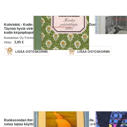
Kotivinkki - Kodin päiväkirja 1995.
Nykyaikaisen Don Juanin
Täynnä hyviä vinkkejä, reseptejä,
muistelmat
kodin kirjanpitopohja, viherkasvit
ilmanpuhdistajina, säästövinkkejä
Kustannus Oy Forma 1994
Kodin Lehti
jne.
3,95 €
6,00 €
Hinta:
Hinta:
LISÄÄ OSTOSKORIIN
LISÄÄ OSTOSKORIIN
Ruokasoodan ihmeet - Monta
Huvila kukkulalla. Joka Kodin
sataa tapaa käyttää ruokasoodaa
Tähtikirjasto N:o 60, 1959.W.