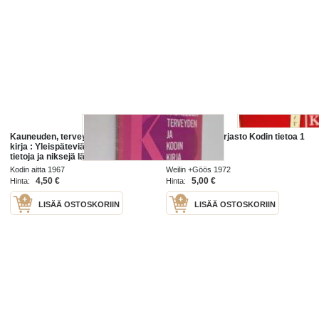
Kauneuden, terveyden ja kodin
Kodin keittiökirjasto Kodin tietoa 1
kirja : Yleispäteviä valikoituja
"Tee se itse"
tietoja ja niksejä lähtökohtana
terveys, kauneus, mielenterveys,
Kodin aitta 1967
Weilin +Göös 1972
hygienia sekä kodin rakentaminen,
4,50 €
5,00 €
Hinta:
Hinta:
...
LISÄÄ OSTOSKORIIN
LISÄÄ OSTOSKORIIN