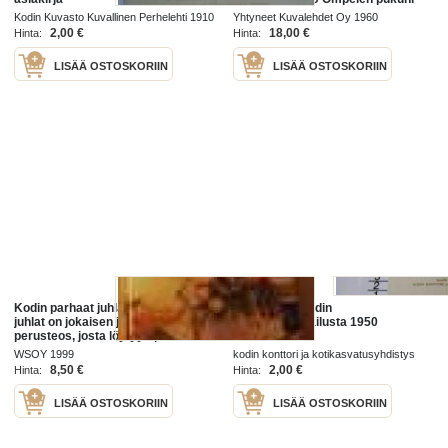
itse, Odotuskuukaudet, 6
Kodin Kuvasto Kuvallinen Perhelehti 1910
Yhtyneet Kuvalehdet Oy 1960
Pallerosta koluikään, 8 Kodin
2,00 €
18,00 €
Hinta:
Hinta:
terveys
LISÄÄ OSTOSKORIIN
LISÄÄ OSTOSKORIIN
Kodin parhaat juhlat. Kodin parhaat
palkinnoksi kodin
juhlat on jokaisen juhlanjärjestäjän
levittämiskilpailusta 1950
perusteos, josta löytyy apu niin
sopivaa tarjottavaa etsittäessä
WSOY 1999
kodin konttori ja kotikasvatusyhdistys
kuin oikeaa
1950
8,50 €
2,00 €
Hinta:
Hinta:
LISÄÄ OSTOSKORIIN
LISÄÄ OSTOSKORIIN