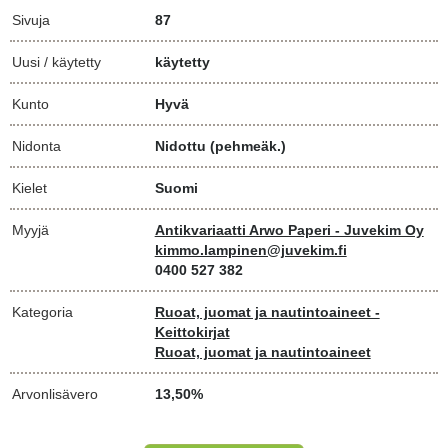
Sivuja
87
Uusi / käytetty
käytetty
Kunto
Hyvä
Nidonta
Nidottu (pehmeäk.)
Kielet
Suomi
Myyjä
Antikvariaatti Arwo Paperi - Juvekim Oy
kimmo.lampinen@juvekim.fi
0400 527 382
Kategoria
Ruoat, juomat ja nautintoaineet -
Keittokirjat
Ruoat, juomat ja nautintoaineet
Arvonlisävero
13,50%