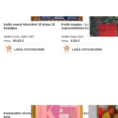
kodin suuret klassikot 16 kirjaa 10
Kodin magiaa - Luo kaunis ja
kirjailijaa
sopusointuinen koti
Weilin+Göös 1985-1987
Delfiini Kirjat 2011
80,00 €
6,50 €
Hinta:
Hinta:
LISÄÄ OSTOSKORIIN
LISÄÄ OSTOSKORIIN
Kauneuden, terveyden ja kodin
Kodin kukat syyskuvasto 2019
kirja