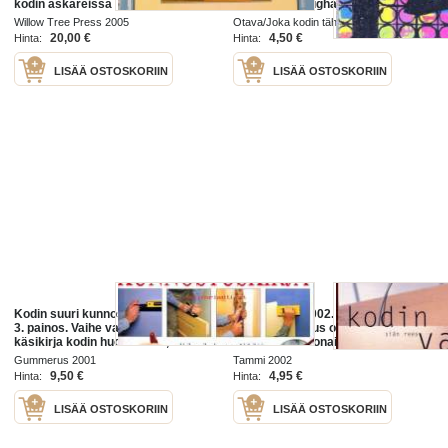
kodin askareissa
Somerset Maughamin romaani
kertoo yhden vuorokauden
Willow Tree Press 2005
Otava/Joka kodin tähtikirjasto 1959
puitteissa tapahtuvan
20,00 €
4,50 €
Hinta:
Hinta:
rakkaustarinan meidän
LISÄÄ OSTOSKORIIN
LISÄÄ OSTOSKORIIN
Kodin suuri kunnostuskirja. 2001,
Kodin valot, 2002. 2.
3. painos. Vaihe vaiheelta etenevä
painos.Valaistus on tärkeä osa
käsikirja kodin huoltotöihin,
asumisen kokonaisuutta. Se
korjauksiin ja uudistamiseen. Yli
vaikuttaa kodin toimivuuteen ja
Gummerus 2001
Tammi 2002
450 värivalokuvaa ja
käyttömukavuuteen, mutta myös
9,50 €
4,95 €
Hinta:
Hinta:
tunnelmaan ja
LISÄÄ OSTOSKORIIN
LISÄÄ OSTOSKORIIN