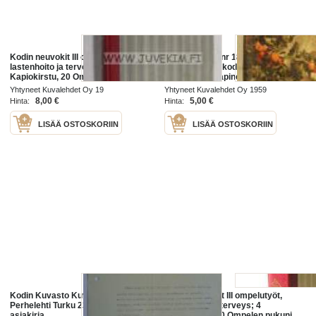
Kodin neuvokit III ompelutyöt,
Kotiliesi 1959 nr 18, Nissilän talo
lastenhoito ja terveys; 4
Mouhijärvellä, kodin
Kapiokirstu, 20 Ompelen pukuni
sähkötalousaapinen, tämän päivän
itse, Odotuskuukaudet, 6
Kainuuta, kodin
Yhtyneet Kuvalehdet Oy 19
Yhtyneet Kuvalehdet Oy 1959
Pallerosta koluikään, 8 Kodin
sähkötalousaapinen
8,00 €
5,00 €
Hinta:
Hinta:
terveys -yhteissidos
LISÄÄ OSTOSKORIIN
LISÄÄ OSTOSKORIIN
Kodin Kuvasto Kuvallinen
Kodin neuvokit III ompelutyöt,
Perhelehti Turku 23.11.1910 -
lastenhoito ja terveys; 4
asiakirja
Kapiokirstu, 20 Ompelen pukuni