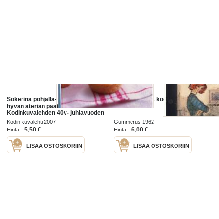
Sokerina pohjalla- jälkiruokia
Erika perustaa kodin
hyvän aterian päätteeksi./
Kodinkuvalehden 40v- juhlavuoden
kirja 2007. &4 ohjetta tarjoaa
Kodin kuvalehti 2007
Gummerus 1962
ohjeita niin juhlaan kuin
5,50 €
6,00 €
Hinta:
Hinta:
LISÄÄ OSTOSKORIIN
LISÄÄ OSTOSKORIIN