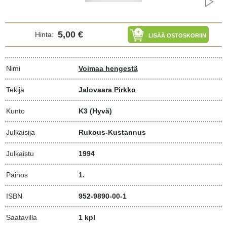
5,00 €
Hinta:
LISÄÄ OSTOSKORIIN
Nimi
Voimaa hengestä
Tekijä
Jalovaara Pirkko
Kunto
K3
(Hyvä)
Julkaisija
Rukous-Kustannus
Julkaistu
1994
Painos
1.
ISBN
952-9890-00-1
Saatavilla
1 kpl