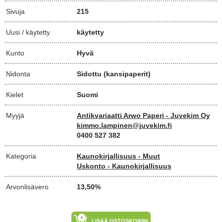
Sivuja
215
Uusi / käytetty
käytetty
Kunto
Hyvä
Nidonta
Sidottu (kansipaperit)
Kielet
Suomi
Myyjä
Antikvariaatti Arwo Paperi - Juvekim Oy
kimmo.lampinen@juvekim.fi
0400 527 382
Kategoria
Kaunokirjallisuus - Muut
Uskonto - Kaunokirjallisuus
Arvonlisävero
13,50%
LISÄÄ OSTOSKORIIN