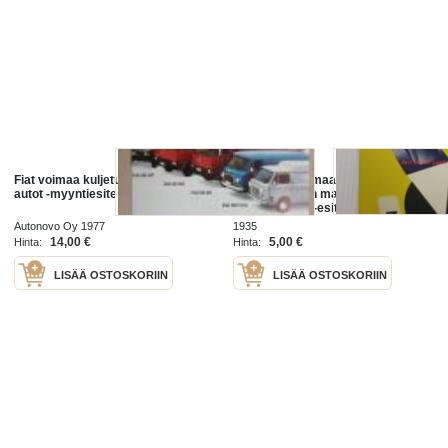
Fiat voimaa kuljetuksiin kuorma-
Mainos on voimaa 3.
autot -myyntiesite
Pohjoismainen mainoskongressi
Helsinki 1935 -esite
Autonovo Oy 1977
1935
14,00 €
5,00 €
Hinta:
Hinta:
LISÄÄ OSTOSKORIIN
LISÄÄ OSTOSKORIIN