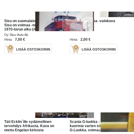
Sisu on suomalainen syntyjään /
Porsche voimaa -valokuva
Sisu on voimaa -mainoskassi
1970-luvun alku (Amerplast /
muovikassi). Kassin molemmilla
Oy Sisu-Auto Ab
puolilla on eri kuva.
7,00 €
2,00 €
Hinta:
Hinta:
LISÄÄ OSTOSKORIIN
LISÄÄ OSTOSKORIIN
Täti Ecklin´ille sydämellinen
Scania G-luokka - Raskaita
tervehdys Afrikasta. Kuva on
kuormia varten sis. mm; Scanian
otettu Engelan kirkosta
G-Luokka. voimaa, kestävyyttä,