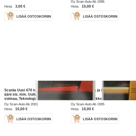
viimeisestä kastetoimituksesta v.
vahvutta.- monenlaisiin
Oy Scan-Auto Ab 1996
1932 lopulla - Voimaa ja siunausta
työtehtäviin. )-litrasta ja 220 hv:stä
3,00 €
10,00 €
Hinta:
Hinta:
14
LISÄÄ OSTOSKORIIN
LISÄÄ OSTOSKORIIN
Scania Uusi 470 tulevaisuuden
Scania voimaa ja sitkeyttä -
ääni sis. mm. Uutta taloudellista
Kuorma-auto
voimaa, Teknologiaa, joka parantaa
tuontantohydykkeenä sis. mm.
taloudellisuutta ja vähentää
Tehty kuormaamista ja kuorman
Oy Scan-Auto Ab 2001
Oy Scan-Auto Ab 1995
päästöjä, tarkuutta, joka
purkaamista varten, Suuri teho ja
10,00 €
10,00 €
Hinta:
Hinta:
vähäiset
LISÄÄ OSTOSKORIIN
LISÄÄ OSTOSKORIIN