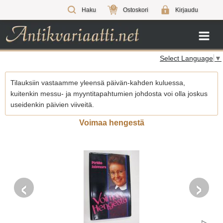
0
Haku
Ostoskori
Kirjaudu
Select Language
▼
Tilauksiin vastaamme yleensä päivän-kahden kuluessa,
kuitenkin messu- ja myyntitapahtumien johdosta voi olla joskus
useidenkin päivien viiveitä.
Voimaa hengestä
‹
›