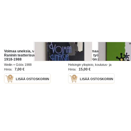
Voimaa uneksia, voimaa elää :
Perheestä voimaa työhön - työstä
Raninin teatterisuvun vaiheita
voimaa kotiin : työssäkäyvien
1918-1988
kokemuksia työn ja perheen
tasapainosta
Weilin + Göös 1988
Helsingin yliopisto, koulutus- ja
kehittämiskeskus Palmenia 2006
7,00 €
15,00 €
Hinta:
Hinta:
LISÄÄ OSTOSKORIIN
LISÄÄ OSTOSKORIIN