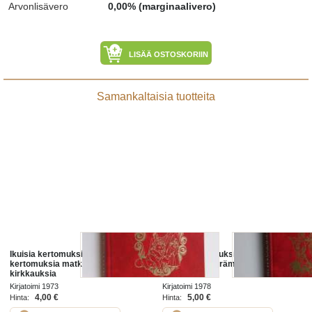
Arvonlisävero
0,00% (marginaalivero)
LISÄÄ OSTOSKORIIN
Samankaltaisia tuotteita
Ikuisia kertomuksia 10 : Ikuisia
Ikuisia kertomuksia 3 : Ikuisia
kertomuksia matkalta kohti
kertomuksia erämaasta ja
kirkkauksia
kaupungeista
Kirjatoimi 1973
Kirjatoimi 1978
4,00 €
5,00 €
Hinta:
Hinta: