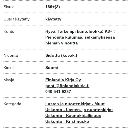
Sivuja
189+(3)
Uusi / käytetty
käytetty
Kunto
Hyvä. Tarkempi kuntoluokka: K3+ ;
Pienoista kulumaa, selkämyksessä
hieman vinoutta
Nidonta
Sidottu (kovak.)
Kielet
Suomi
Myyjä
Finlandia Kirja Oy
posti@finlandiakirja.fi
040 541 9287
Kategoria
Lasten ja nuortenkirjat - Muut
Uskonto - Lasten- ja nuortenkirjat
Uskonto - Kaunokirjallisuus
Uskonto - Kristinusko