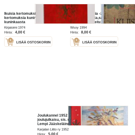
Ikuisia kertomuksia 9 : Ikuisia
Ikuisia ajatuksia -Lakastumatonta
kertomuksia kuningasten
elämänviisautta,sattuvia lauselmia
kuninkaasta
ja mietteitä,otteitakauno-ja
tietokirjallisuudesta,raamatunlauseita
Kirjatoimi 1974
Wsoy 1994
ja sanalaskuja.
4,00 €
8,00 €
Hinta:
Hinta:
LISÄÄ OSTOSKORIIN
LISÄÄ OSTOSKORIIN
Joulukannel 1952 - Karjalan Liiton
joulujulkaisu, sis. mm. artikkelit;
Lempi Jääskeläinen - Kiviraunio,
Ikuisia evakkoja, Hilja Valkeapää -
Karjalan Liitto ry 1952
Nainen käy
5,00 €
Hinta: