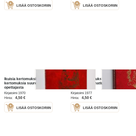
LISÄÄ OSTOSKORIIN
LISÄÄ OSTOSKORIIN
Ikuisia kertomuksia 8 : Ikuisia
Ikuisia kertomuksia 10 : Ikuisia
kertomuksia suuresta lääkäristä ja
kertomuksia matkalta kohti
opettajasta
kirkkauksia
Kirjatoimi 1970
Kirjatoimi 1977
4,50 €
4,50 €
Hinta:
Hinta:
LISÄÄ OSTOSKORIIN
LISÄÄ OSTOSKORIIN