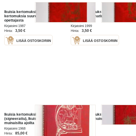
Ikuisia kertomuksia 8 : Ikuisia
Ikuisia kertomuksia 10 : Ikuisia
kertomuksia suuresta lääkäristä ja
kertomuksia matkalta kohti
opettajasta
kirkkauksia
Kirjatoimi 1987
Kirjatoimi 1999
3,50 €
3,50 €
Hinta:
Hinta:
LISÄÄ OSTOSKORIIN
LISÄÄ OSTOSKORIIN
Ikuisia kertomuksia 1
Ikuisia kertomuksia 2 : Ikuisia
(signeerattu), Ikuisia kertomuksia
kertomuksia muinaisajan
muinaisilta ajoilta
sankareista
Kirjatoimi 1968
Kirjatoimi 1975
85,00 €
5,50 €
Hinta:
Hinta: