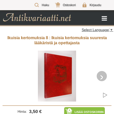
0
Haku
Ostoskori
Kirjaudu
Select Language
▼
Ikuisia kertomuksia 8 : Ikuisia kertomuksia suuresta
lääkäristä ja opettajasta
›
3,50 €
Hinta:
LISÄÄ OSTOSKORIIN