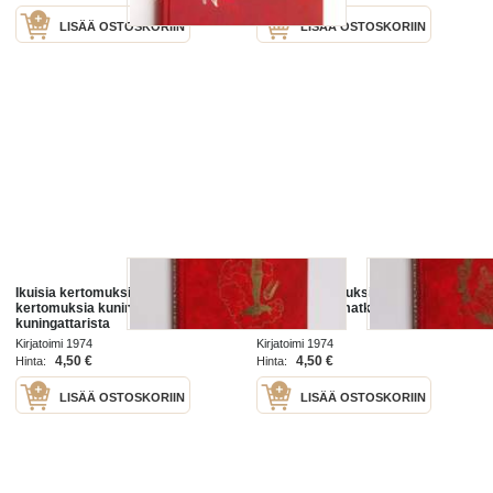
LISÄÄ OSTOSKORIIN
LISÄÄ OSTOSKORIIN
Ikuisia kertomuksia 6 : Ikuisia
Ikuisia kertomuksia 10 : Ikuisia
kertomuksia kuninkaista ja
kertomuksia matkalta kohti
kuningattarista
kirkkauksia
Kirjatoimi 1974
Kirjatoimi 1974
4,50 €
4,50 €
Hinta:
Hinta:
LISÄÄ OSTOSKORIIN
LISÄÄ OSTOSKORIIN