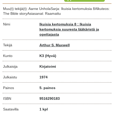
Muu(t) tekijä(t): Aarne UnholaSarja: Ikuisia kertomuksia 8Alkuteos:
The Bible storyAsiasanat: Raamattu
Nimi
Ikuisia kertomuksia 8 : Ikuisia
kertomuksia suuresta lääkäristä ja
opettajasta
Tekijä
Arthur S. Maxwell
Kunto
K3
(Hyvä)
Julkaisija
Kirjatoimi
Julkaistu
1974
Painos
5. painos
ISBN
9516290183
Saatavilla
1 kpl