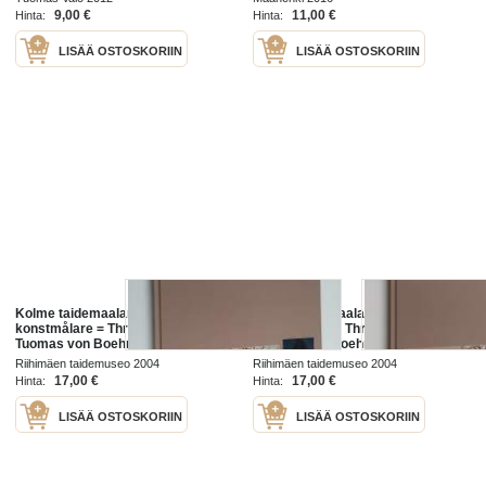
9,00 €
11,00 €
Hinta:
Hinta:
LISÄÄ OSTOSKORIIN
LISÄÄ OSTOSKORIIN
Kolme taidemaalaria = Tre
Kolme taidemaalaria = Tre
konstmålare = Three painters :
konstmålare = Three painters :
Tuomas von Boehm, Helge
Tuomas von Boehm, Helge
Dahlman, Tapani Raittila
Dahlman, Tapani Raittila
Riihimäen taidemuseo 2004
Riihimäen taidemuseo 2004
17,00 €
17,00 €
Hinta:
Hinta:
LISÄÄ OSTOSKORIIN
LISÄÄ OSTOSKORIIN