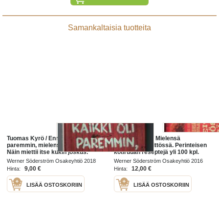
Samankaltaisia tuotteita
Tuomas Kyrö / Ennen kaikki oli
Tuomas Kyrö / Mielensä
paremmin, mielensäpahoittaja.
pahoittajan keittössä. Perinteisen
Näin miettii itse kukin joskus.
kotiruuan reseptejä yli 100 kpl.
Pa.2018
Käytännön tuliainen tai lahja.
Werner Söderström Osakeyhtiö 2018
Werner Söderström Osakeyhtiö 2016
Sivuja 144. Ruokahalua nostattavia
9,00 €
12,00 €
Hinta:
Hinta:
kuvia.
LISÄÄ OSTOSKORIIN
LISÄÄ OSTOSKORIIN