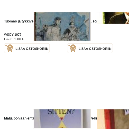
Tuomas ja tykkivene
Aika sotia-aika sopia
WSOY 1972
Tammi 1978
5,00 €
6,00 €
Hinta:
Hinta:
LISÄÄ OSTOSKORIIN
LISÄÄ OSTOSKORIIN
Malja pohjaan entä sitten
Joen pilvet novelleja