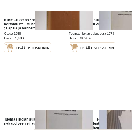
Nurmi-Tuomas : seitsemän
Tuomas Ikolan suku : Tuomaasta
kertomusta : Mustareunainen kirje
nykypolveen eli vuodet 1805-1971
; Lapsia ja vanhempia ; Nurmi-
Tuomas ja Tui-Tui, Joko - tahi ;
Otava 1958
Tuomas Ikolan sukuseura 1973
Sävellys kahdelle kornetille ;
4,00 €
28,50 €
Hinta:
Hinta:
Kuolu-une...
LISÄÄ OSTOSKORIIN
LISÄÄ OSTOSKORIIN
Tuomas Ikolan suku : Tuomaasta
Nurmi-Tuomas : seitsemän
nykypolveen eli vuodet 1805-1971
kertomusta : Mustareunainen kirje
; Lapsia ja vanhempia ; Nurmi-
Tuomas ja Tui-Tui, Joko - tahi ;