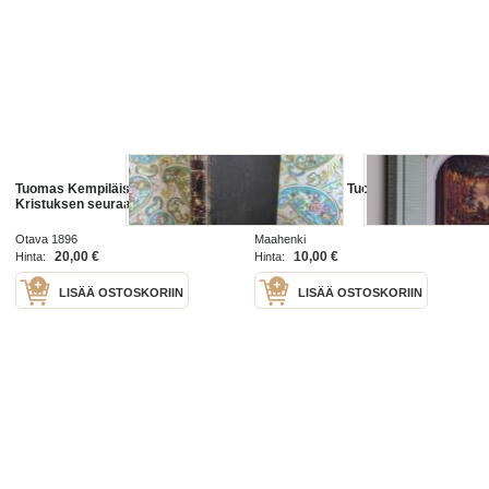
Tuomas Kempiläisen neljä kirjaa
Seurantalolla : Tuomas Uusheimon
Kristuksen seuraamisesta
valokuvia
Otava 1896
Maahenki
20,00 €
10,00 €
Hinta:
Hinta:
LISÄÄ OSTOSKORIIN
LISÄÄ OSTOSKORIIN