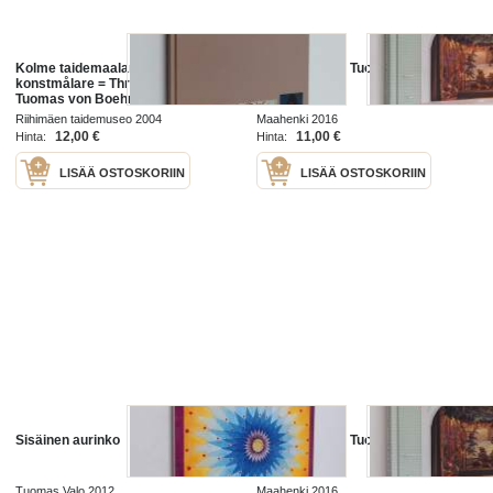
Kolme taidemaalaria = Tre
Seurantalolla : Tuomas Uusheimon
konstmålare = Three painters :
valokuvia
Tuomas von Boehm, Helge
Dahlman, Tapani Raittila
Riihimäen taidemuseo 2004
Maahenki 2016
12,00 €
11,00 €
Hinta:
Hinta:
LISÄÄ OSTOSKORIIN
LISÄÄ OSTOSKORIIN
Sisäinen aurinko
Seurantalolla : Tuomas Uusheimon
valokuvia
Tuomas Valo 2012
Maahenki 2016