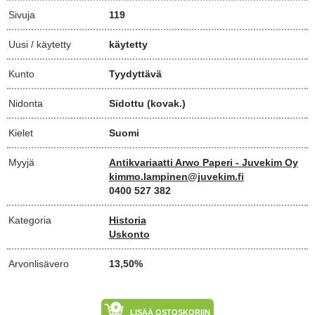
Sivuja
119
Uusi / käytetty
käytetty
Kunto
Tyydyttävä
Nidonta
Sidottu (kovak.)
Kielet
Suomi
Myyjä
Antikvariaatti Arwo Paperi - Juvekim Oy
kimmo.lampinen@juvekim.fi
0400 527 382
Kategoria
Historia
Uskonto
Arvonlisävero
13,50%
LISÄÄ OSTOSKORIIN