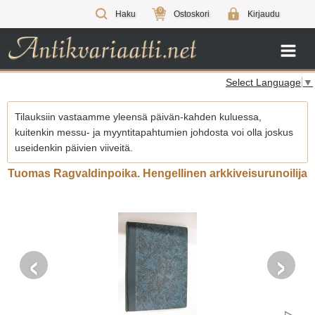
0
Haku
Ostoskori
Kirjaudu
Select Language
▼
Tilauksiin vastaamme yleensä päivän-kahden kuluessa,
kuitenkin messu- ja myyntitapahtumien johdosta voi olla joskus
useidenkin päivien viiveitä.
Tuomas Ragvaldinpoika. Hengellinen arkkiveisurunoilija
‹
›