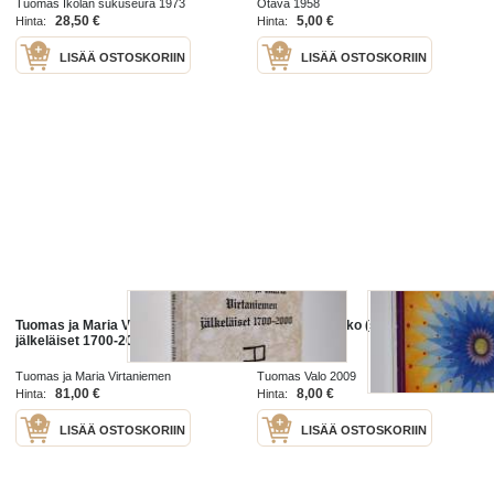
Tuomas Ikolan sukuseura 1973
Otava 1958
Sävellys kahdelle kornetille ;
28,50 €
5,00 €
Hinta:
Hinta:
Kuolu-une...
LISÄÄ OSTOSKORIIN
LISÄÄ OSTOSKORIIN
Tuomas ja Maria Virtaniemen
Sisäinen aurinko (signeerattu)
jälkeläiset 1700-2000
Tuomas ja Maria Virtaniemen
Tuomas Valo 2009
sukutoimikunta 2001
81,00 €
8,00 €
Hinta:
Hinta:
LISÄÄ OSTOSKORIIN
LISÄÄ OSTOSKORIIN