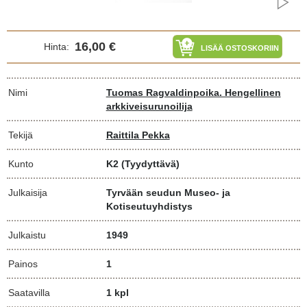
16,00 €
Hinta:
LISÄÄ OSTOSKORIIN
Nimi
Tuomas Ragvaldinpoika. Hengellinen
arkkiveisurunoilija
Tekijä
Raittila Pekka
Kunto
K2
(Tyydyttävä)
Julkaisija
Tyrvään seudun Museo- ja
Kotiseutuyhdistys
Julkaistu
1949
Painos
1
Saatavilla
1 kpl