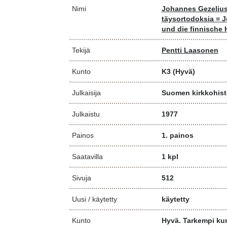
Nimi
Johannes Gezelius
täysortodoksia = J
und die finnische
Tekijä
Pentti Laasonen
Kunto
K3
(Hyvä)
Julkaisija
Suomen kirkkohisto
Julkaistu
1977
Painos
1. painos
Saatavilla
1 kpl
Sivuja
512
Uusi / käytetty
käytetty
Kunto
Hyvä. Tarkempi kun