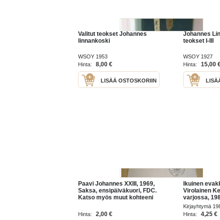
Valitut teokset Johannes
Johannes Li
linnankoski
teokset I-III
WSOY 1953
WSOY 1927
8,00 €
15,00 
Hinta:
Hinta:
LISÄÄ OSTOSKORIIN
LISÄ
Paavi Johannes XXIII, 1969,
Ikuinen evak
Saksa, ensipäiväkuori, FDC.
Virolainen K
Katso myös muut kohteeni
varjossa, 19
mm. noin 1200 erilaista
Johannes Vir
Kirjayhtymä 19
amerikkalaista
koskaan pää
2,00 €
4,25 €
Hinta:
Hinta:
ensipäiväkuorta 1920-luvulta
presidentiks