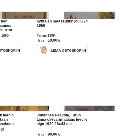
 tien
kyntäjän maaseudun joulu 24
hannes
1956
nkerran
m 1890
Tammi 1999
10,00 €
Hinta:
STOSKORIIN
LISÄÄ OSTOSKORIIN
n läänin
Johannes Paavola, Turun
taan
Linna öljyvärimaalaus levylle
nneksen
sign 1920 26x43 cm
ja
kehystämätön / Yrjö
959
Johannes Paavola (7.
90,00 €
Hinta:
lokakuuta 1894 Turku – 1961)