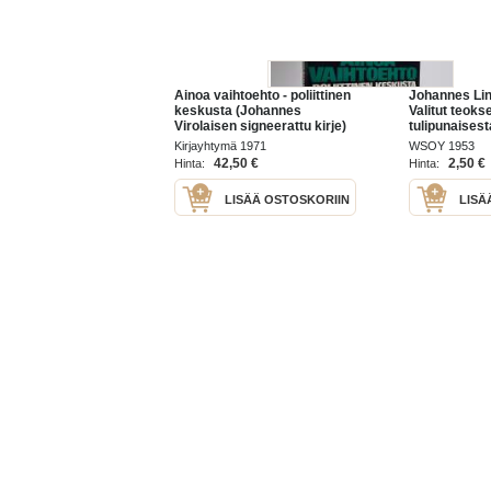
Ainoa vaihtoehto - poliittinen
Johannes Lin
keskusta (Johannes
Valitut teoks
Virolaisen signeerattu kirje)
tulipunaisest
kukasta/Taist
Kirjayhtymä 1971
WSOY 1953
talosta/Pakol
42,50 €
2,50 €
Hinta:
Hinta:
tytär/Sirpale
LISÄÄ OSTOSKORIIN
LISÄ