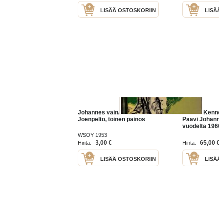
LISÄÄ OSTOSKORIIN
LISÄ
Johannes vain/ Eeva
John F. Kenn
Joenpelto, toinen painos
Paavi Johanne
vuodelta 1960
50 mm. Hieno
WSOY 1953
Katso myös m
3,00 €
65,00 
Hinta:
Hinta:
esim. paljon e
LISÄÄ OSTOSKORIIN
LISÄ