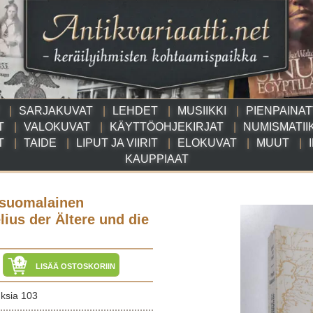
SARJAKUVAT
LEHDET
MUSIIKKI
PIENPAINA
T
VALOKUVAT
KÄYTTÖOHJEKIRJAT
NUMISMATII
T
TAIDE
LIPUT JA VIIRIT
ELOKUVAT
MUUT
KAUPPIAAT
 suomalainen
ius der Ältere und die
LISÄÄ OSTOSKORIIN
uksia 103