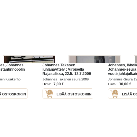
nes, Johannes
Johannes Takasen
Johannes, lähell
stantinnopolin
juhlanäyttely : Virojoella
Johannes-seura 
Rajasalissa, 22.5.-12.7.2009
vuotisjuhlajulkai
1999
nen Kirjakerho
Johannes Takanen seura 2009
Johannes-Seura 1
€
7,00 €
30,00 €
Hinta:
Hinta:
Ä OSTOSKORIIN
LISÄÄ OSTOSKORIIN
LISÄÄ O