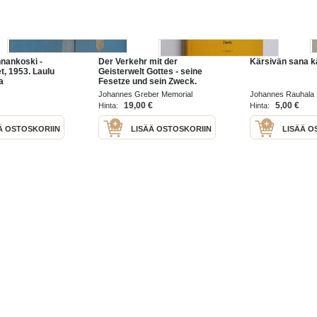
nankoski -
Der Verkehr mit der
Kärsivän sana kä
et, 1953. Laulu
Geisterwelt Gottes - seine
a
Fesetze und sein Zweck.
elu Heikkilän
Selbsterlebnisse eine
Johannes Greber Memorial
Johannes Rauhala
aiset/Jeftan
katholischen Geistlichen
Foundation 1970
19,00 €
5,00 €
Hinta:
Hinta:
ita/Puheita
Ä OSTOSKORIIN
LISÄÄ OSTOSKORIIN
LISÄÄ O