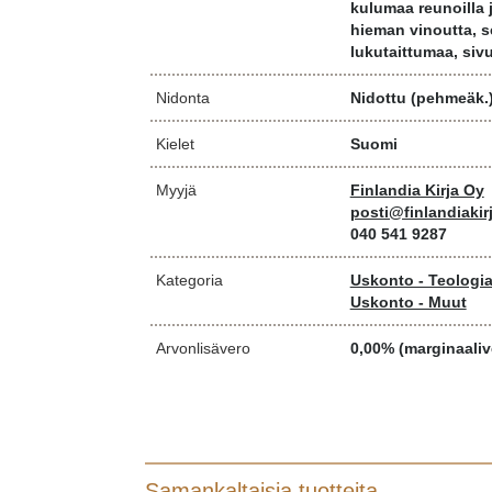
kulumaa reunoilla 
hieman vinoutta, 
lukutaittumaa, sivut
Nidonta
Nidottu (pehmeäk.
Kielet
Suomi
Myyjä
Finlandia Kirja Oy
posti@finlandiakirj
040 541 9287
Kategoria
Uskonto - Teologia
Uskonto - Muut
Arvonlisävero
0,00% (marginaaliv
Samankaltaisia tuotteita