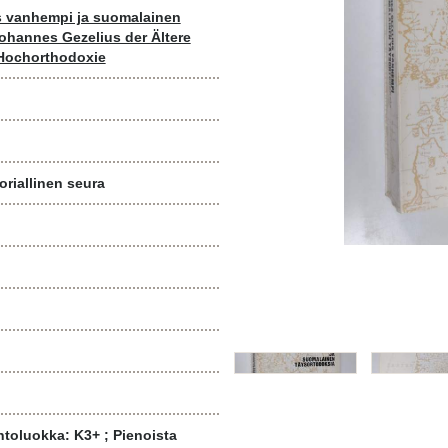
 vanhempi ja suomalainen
ohannes Gezelius der Ältere
 Hochorthodoxie
riallinen seura
toluokka: K3+ ; Pienoista