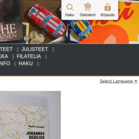
0
Haku
Ostoskori
Kirjaudu
TTEET
JULISTEET
KKA
FILATELIA
INFO
HAKU
Select Language
▼