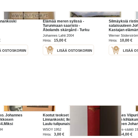
nnankoski
Elämää meren sylissä -
Silmäyksiä ristin
Turunmaan saaristo -
salaisuuteen Jo
Åbolands skärgård - Turku
Kastajan elämä
Archipelago
walosta
Johannes Lahti 2004
Werner Söderströ
€
15,00 €
10,00 €
Hinta:
Hinta:
Ä OSTOSKORIIN
LISÄÄ OSTOSKORIIN
LISÄÄ O
ko. Johannes
Kootut teokset I, Johannes
Johannes Viipuri
ekkosen
Linnankoski; Ikuinen taistelu,
Rannan kihlakun
84.Miksi
Laulu tulipunaisesta kukasta
kuuluneen Joha
olainen ei
pitäjän historia- 
84
WSOY 1952
Johannes-säätiö 1
ssyt Suomen
muistelmateos
3,00 €
64,00 €
Hinta:
Hinta:
i?