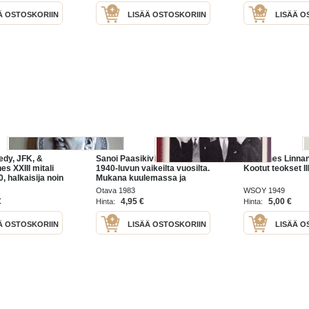
Ä OSTOSKORIIN
LISÄÄ OSTOSKORIIN
LISÄÄ O
edy, JFK, &
Sanoi Paasikivi : muistelmia
Johannes Linnan
s XXIII mitali
1940-luvun vaikeilta vuosilta.
Kootut teokset II
, halkaisija noin
Mukana kuulemassa ja
 esim. lahjaksi.
itsekin päättämässä oli
Otava 1983
WSOY 1949
uut kohteeni,
Johannes Virolainen.
€
4,95 €
5,00 €
Hinta:
Hinta:
rilaisia
Ä OSTOSKORIIN
LISÄÄ OSTOSKORIIN
LISÄÄ O