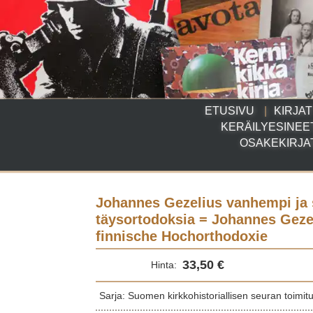
ETUSIVU
KIRJAT
KERÄILYESINEE
OSAKEKIRJA
Johannes Gezelius vanhempi ja
täysortodoksia = Johannes Gezel
finnische Hochorthodoxie
33,50 €
Hinta:
Sarja: Suomen kirkkohistoriallisen seuran toimit