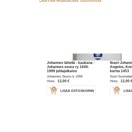
Johannes lähellä - kaukana -
Nuori Johan
Johannes-seura ry 1949-
Angelos, Kon
1999 juhlajulkaisu
kartta 1453
Johannes-Seura ry 1999
Suuri Suomalai
1980,1981
12,00 €
12,00 
Hinta:
Hinta:
LISÄÄ OSTOSKORIIN
LISÄ