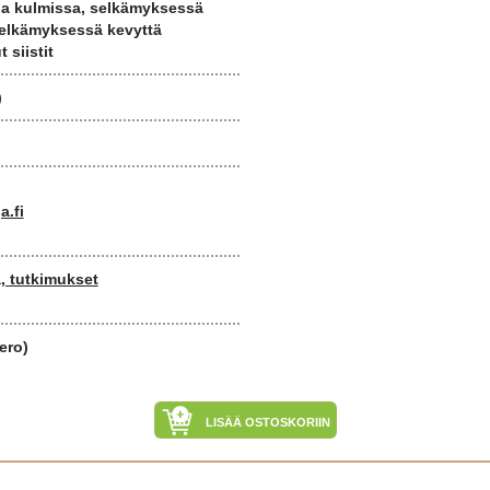
ja kulmissa, selkämyksessä
selkämyksessä kevyttä
 siistit
)
a.fi
, tutkimukset
ero)
LISÄÄ OSTOSKORIIN