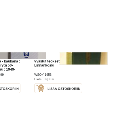
ä - kaukana :
vValitut teokset Johannes
ry:n 50-
Linnankoski
su : 1949-
999
WSOY 1953
8,00 €
Hinta:
STOSKORIIN
LISÄÄ OSTOSKORIIN