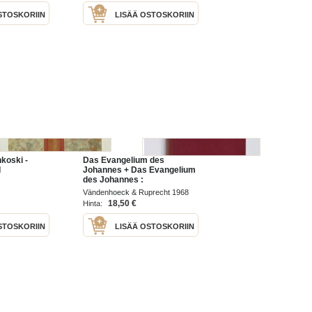
oli
STOSKORIIN
LISÄÄ OSTOSKORIIN
koski -
Das Evangelium des
I
Johannes + Das Evangelium
des Johannes :
ergänzungsheft
Vändenhoeck & Ruprecht 1968
18,50 €
Hinta:
STOSKORIIN
LISÄÄ OSTOSKORIIN