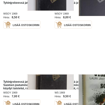
Tykinjyskeessä jatkosodassa
Tykinjyskeessä jatkosodassa
WSOY 1969
WSOY 1969
8,50 €
8,00 €
Hinta:
Hinta:
LISÄÄ OSTOSKORIIN
LISÄÄ OSTOSKORIIN
Tykinjyskeessä jatkosodassa :
Tykinjyskeessä jatkosodassa :
Suomen joutuminen jatkosotaan,
Suomen joutuminen jatkosotaan,
käydyt taistelut, rauha, vaaran
käydyt taistelut, rauha, vaaran
vuodet ja nykypäivä tykkimiehen
vuodet ja nykypäivä tykkimiehen
WSOY 1969
WS 1969
näkökulmasta
näkökulmasta
7,00 €
9,50 €
Hinta:
Hinta:
LISÄÄ OSTOSKORIIN
LISÄÄ OSTOSKORIIN