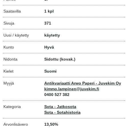
Saatavilla
1 kpl
Sivuja
371
Uusi / käytetty
käytetty
Kunto
Hyvä
Nidonta
Sidottu (kovak.)
Kielet
Suomi
Myyjä
Antikvariaatti Arwo Paperi - Juvekim Oy
kimmo.lampinen@juvekim.fi
0400 527 382
Kategoria
Sota - Jatkosota
Sota - Sotahistoria
Arvonlisävero
13,50%