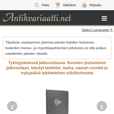
0
Haku
Ostoskori
Kirjaudu
Select Language
▼
Tilauksiin vastaamme yleensä päivän-kahden kuluessa,
kuitenkin messu- ja myyntitapahtumien johdosta voi olla joskus
useidenkin päivien viiveitä.
Tykinjyskeessä jatkosodassa. Suomen joutuminen
jatkosotaan, käydyt taistelut, rauha, vaaran vuodet ja
nykypäivä tykkimiehen näkökulmasta
‹
›