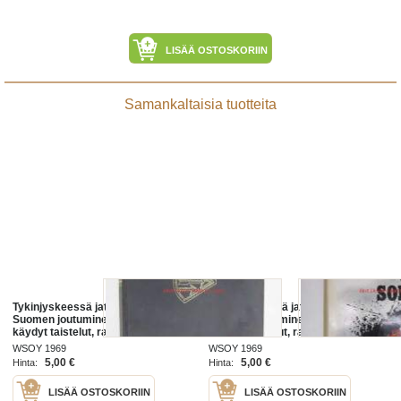
LISÄÄ OSTOSKORIIN
Samankaltaisia tuotteita
Tykinjyskeessä jatkosodassa.
Tykinjyskeessä jatkosodassa.
Suomen joutuminen jatkosotaan,
Suomen joutuminen jatkosotaan,
käydyt taistelut, rauha, vaaran
käydyt taistelut, rauha, vaaran
vuodet ja nykypäivä tykkimiehen
vuodet ja nykypäivä tykkimiehen
WSOY 1969
WSOY 1969
näkökulmasta
näkökulmasta
5,00 €
5,00 €
Hinta:
Hinta:
LISÄÄ OSTOSKORIIN
LISÄÄ OSTOSKORIIN