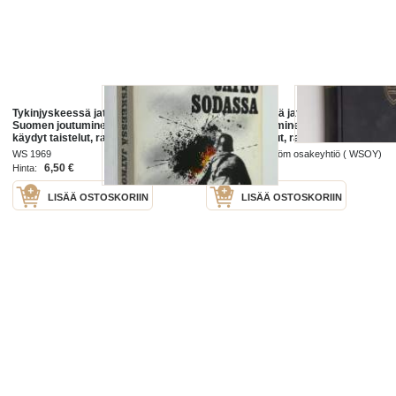
Tykinjyskeessä jatkosodassa :
Tykinjyskeessä jatkosodassa -
Suomen joutuminen jatkosotaan,
Suomen joutuminen jatkosotaan,
käydyt taistelut, rauha, vaaran
käydyt taistelut, rauha, vaaran
vuodet ja nykypäivä tykkimiehen
vuodet ja nykypäivä tykkimiehen
WS 1969
Werner Söderström osakeyhtiö ( WSOY)
näkökulmasta
näkökulmasta
1969
6,50 €
5,00 €
Hinta:
Hinta:
LISÄÄ OSTOSKORIIN
LISÄÄ OSTOSKORIIN