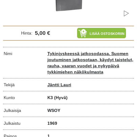
5,00 €
Hinta:
LISÄÄ OSTOSKORIIN
Nimi
Tykinjyskeessä jatkosodassa. Suomen
joutuminen jatkosotaan, käydyt taistelut,
rauha, vaaran vuodet ja nykypäivä
tykkimiehen näkökulmasta
Tekijä
Jäntti Lauri
Kunto
K3
(Hyvä)
Julkaisija
WSOY
Julkaistu
1969
Painos
1.