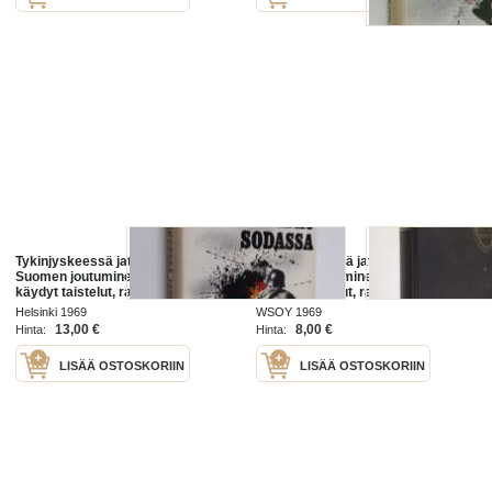
Tykinjyskeessä jatkosodassa :
Tykinjyskeessä jatkosodassa :
Suomen joutuminen jatkosotaan,
Suomen joutuminen jatkosotaan,
käydyt taistelut, rauha, vaaran
käydyt taistelut, rauha, vaaran
vuodet ja nykypäivä tykkimiehen
vuodet ja nykypäivä tykkimiehen
Helsinki 1969
WSOY 1969
näkökulmasta
näkökulmasta
13,00 €
8,00 €
Hinta:
Hinta:
LISÄÄ OSTOSKORIIN
LISÄÄ OSTOSKORIIN