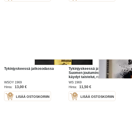
Tykinjyskeessä jatkosodassa
Tykinjyskeessä jatkosodassa :
Suomen joutuminen jatkosotaan,
käydyt taistelut, rauha, vaaran
vuodet ja nykypäivä tykkimiehen
WSOY 1969
WS 1969
näkökulmasta
13,00 €
11,50 €
Hinta:
Hinta:
LISÄÄ OSTOSKORIIN
LISÄÄ OSTOSKORIIN