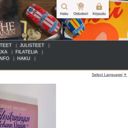
0
Haku
Ostoskori
Kirjaudu
TTEET
JULISTEET
KKA
FILATELIA
INFO
HAKU
Select Language
▼