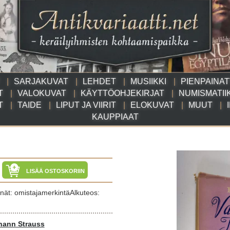
SARJAKUVAT
LEHDET
MUSIIKKI
PIENPAINA
T
VALOKUVAT
KÄYTTÖOHJEKIRJAT
NUMISMATII
T
TAIDE
LIPUT JA VIIRIT
ELOKUVAT
MUUT
KAUPPIAAT
LISÄÄ OSTOSKORIIN
nät: omistajamerkintäAlkuteos:
hann Strauss