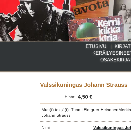
ETUSIVU
KIRJAT
KERÄILYESINEE
OSAKEKIRJA
Valssikuningas Johann Strauss
4,50 €
Hinta:
Muu(t) tekijä(t): Tuomi Elmgren-HeinonenMerkin
Johann Strauss
Nimi
Valssikuningas Jo