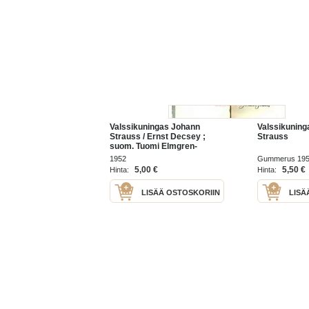
Valssikuningas Johann
Valssikuning
Strauss / Ernst Decsey ;
Strauss
suom. Tuomi Elmgren-
Heinonen.
1952
Gummerus 19
5,00 €
5,50 €
Hinta:
Hinta:
LISÄÄ OSTOSKORIIN
LISÄ