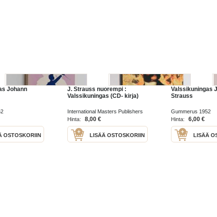
as Johann
J. Strauss nuorempi :
Valssikuningas 
Valssikuningas (CD- kirja)
Strauss
52
International Masters Publishers
Gummerus 1952
BV 2004
8,00 €
6,00 €
Hinta:
Hinta:
Ä OSTOSKORIIN
LISÄÄ OSTOSKORIIN
LISÄÄ O