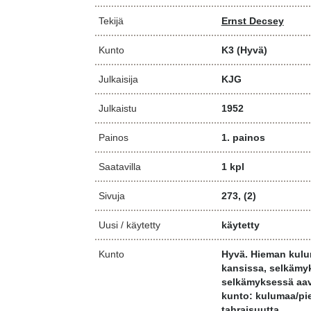
Tekijä
Ernst Decsey
Kunto
K3
(Hyvä)
Julkaisija
KJG
Julkaistu
1952
Painos
1. painos
Saatavilla
1 kpl
Sivuja
273, (2)
Uusi / käytetty
käytetty
Kunto
Hyvä. Hieman kulum
kansissa, selkämy
selkämyksessä aav
kunto: kulumaa/pi
tahraisuutta