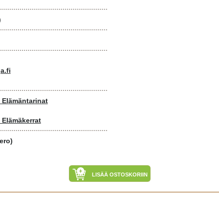
)
a.fi
- Elämäntarinat
- Elämäkerrat
ero)
LISÄÄ OSTOSKORIIN