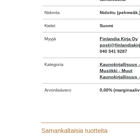
Nidonta
Nidottu (pehmeäk.
Kielet
Suomi
Myyjä
Finlandia Kirja Oy
posti@finlandiakirj
040 541 9287
Kategoria
Kaunokirjallisuus 
Musiikki - Muut
Kaunokirjallisuus 
Arvonlisävero
0,00% (marginaaliv
Samankaltaisia tuotteita