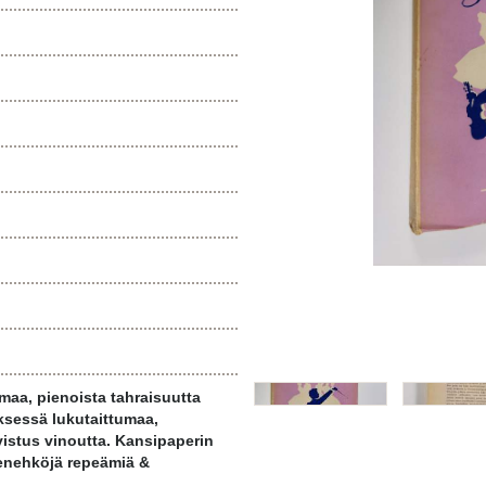
aa, pienoista tahraisuutta
ksessä lukutaittumaa,
istus vinoutta. Kansipaperin
enehköjä repeämiä &