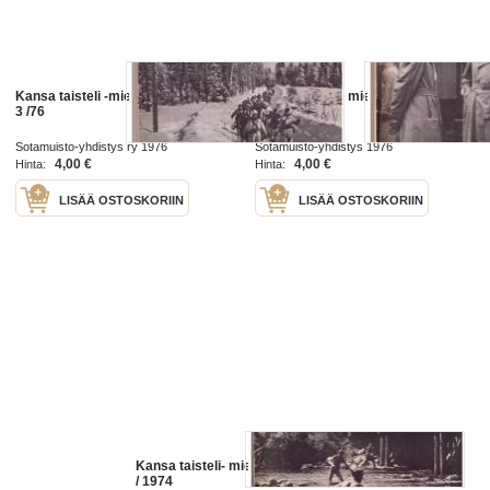
Kansa taisteli -miehet kertovat N:o
Kansa taisteli- miehet kertoo. N:O
3 /76
6 / 1976
Sotamuisto-yhdistys ry 1976
Sotamuisto-yhdistys 1976
4,00 €
4,00 €
Hinta:
Hinta:
LISÄÄ OSTOSKORIIN
LISÄÄ OSTOSKORIIN
Kansa taisteli- miehet kertoo. N:o 7
/ 1974