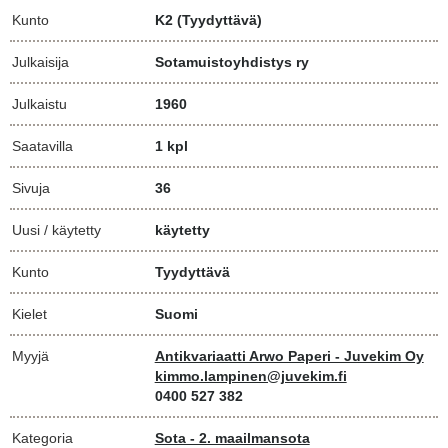
Kunto
K2
(Tyydyttävä)
Julkaisija
Sotamuistoyhdistys ry
Julkaistu
1960
Saatavilla
1 kpl
Sivuja
36
Uusi / käytetty
käytetty
Kunto
Tyydyttävä
Kielet
Suomi
Myyjä
Antikvariaatti Arwo Paperi - Juvekim Oy
kimmo.lampinen@juvekim.fi
0400 527 382
Kategoria
Sota - 2. maailmansota