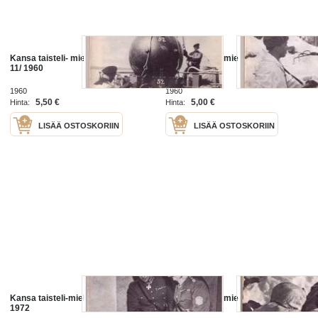
Kansa taisteli- miehet kertovat No
Kansa taisteli-miehet kertovat No
11/ 1960
2/ 1971
1960
1960
5,50 €
5,00 €
Hinta:
Hinta:
LISÄÄ OSTOSKORIIN
LISÄÄ OSTOSKORIIN
Kansa taisteli-miehet kertovat 1/
Kansa taisteli-miehet kertovat 2/
1972
1972