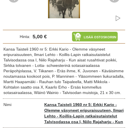
5,00 €
Hinta:
LISÄÄ OSTOSKORIIN
Kansa Taisteli 1960 nr 5: Erkki Kario - Olemme väsyneet
eripuraisuuteen, Ilmari Lehto - Koillis-Lapin ratkaisutaistelut
Talvisodassa osa I, Niilo Rajaharju - Kun aisat rusahtivat poikki,
Sirkka tolvanen - Lotta- schwesterinä sotasairaalassa
Peräpohjolassa, V. Tiikanen - Eräs ihme, K. Juvonen - Käväisimme
noutamassa kookoot pois, P. Manninen - Yläsommeen liukuradalla,
Martti Haapamäki - Rauhan tulo Taipaleella, Matti Mikkola -
Kohtalon saatto osa X, Kaarlo Erho - Ersäs kommellus
sotasairaalassa, Wäinö Wainio - Talvisodan muistoja, 21 x 30 cm.
Nimi
Kansa Taisteli 1960 nr 5: Erkki Kario -
Olemme väsyneet eripuraisuuteen, Ilmari
Lehto - Koillis-Lapin ratkaisutaistelut
Talvisodassa osa I, Niilo Rajaharju - Kun