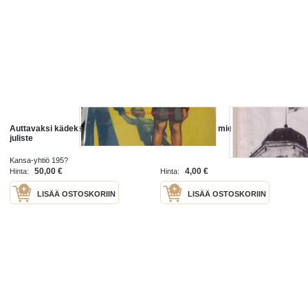
Auttavaksi kädeksi Kansa-yhtiö -
Kansa taisteli, miehet kertovat
juliste
1979/6
Kansa-yhtiö 195?
50,00 €
4,00 €
Hinta:
Hinta:
LISÄÄ OSTOSKORIIN
LISÄÄ OSTOSKORIIN