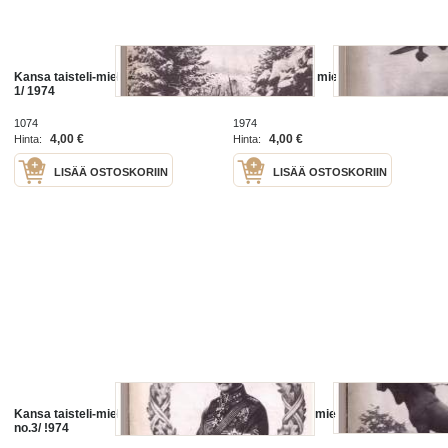
Kansa taisteli-miehet kertovat No
Kansa taisteli. miehet kertovat no
1/ 1974
2/ 1974
1074
1974
4,00 €
4,00 €
Hinta:
Hinta:
LISÄÄ OSTOSKORIIN
LISÄÄ OSTOSKORIIN
Kansa taisteli-miehet kertovat
Kansa taisteli-miehet kertovat
no.3/ !974
no.4/1974