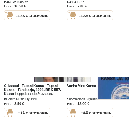
Kamppaileva kansa.
Hata Oy 1965-66
Kansa 197?
16,50 €
2,00 €
Hinta:
Hinta:
LISÄÄ OSTOSKORIIN
LISÄÄ OSTOSKORIIN
C-kasetti - Tapani Kansa - Tapani
Vanha Viro Kansa ja kulttuuri
Kansa - Tähtisarja, 1991. BBK 557.
Katso kappaleet alta/kuvasta.
Bluebird Music Oy 1991
Suomalaisen Kirjallisuuden Seura 1955
3,50 €
12,00 €
Hinta:
Hinta:
LISÄÄ OSTOSKORIIN
LISÄÄ OSTOSKORIIN