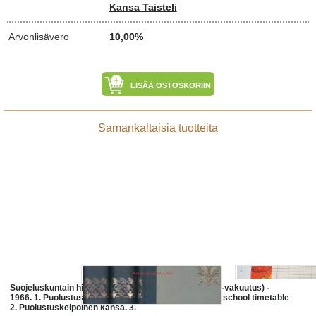
Kansa Taisteli
Arvonlisävero
10,00%
LISÄÄ OSTOSKORIIN
Samankaltaisia tuotteita
Suojeluskuntain historia 1-3, 1965-
Kansa (Kansa-vakuutus) -
1966. 1. Puolustustahtoinen kansa.
lukujärjestys / school timetable
2. Puolustuskelpoinen kansa. 3.