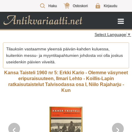
0
Haku
Ostoskori
Kirjaudu
Select Language
▼
Tilauksiin vastaamme yleensä päivän-kahden kuluessa,
kuitenkin messu- ja myyntitapahtumien johdosta voi olla joskus
useidenkin päivien viiveitä.
Kansa Taisteli 1960 nr 5: Erkki Kario - Olemme väsyneet
eripuraisuuteen, Ilmari Lehto - Koillis-Lapin
ratkaisutaistelut Talvisodassa osa I, Niilo Rajaharju -
Kun
‹
›