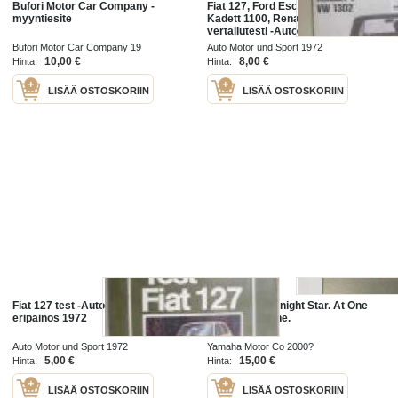
Bufori Motor Car Company -
Fiat 127, Ford Escort 1100, Opel
myyntiesite
Kadett 1100, Renault 6, VW 1302
vertailutesti -Auto Motor und Sport
eripainos huhtikuu 1972
Bufori Motor Car Company 19
Auto Motor und Sport 1972
10,00 €
8,00 €
Hinta:
Hinta:
LISÄÄ OSTOSKORIIN
LISÄÄ OSTOSKORIIN
Fiat 127 test -Auto Motor und Sport
XV 1900 A Midnight Star. At One
eripainos 1972
Rider& Machine.
Auto Motor und Sport 1972
Yamaha Motor Co 2000?
5,00 €
15,00 €
Hinta:
Hinta:
LISÄÄ OSTOSKORIIN
LISÄÄ OSTOSKORIIN