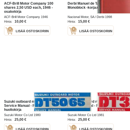
ACF-Brill Motor Company 100
Derbi Manuel de Taller motor
shares 2,50 USD each, 1946 -
Monoblock -korjaamokirja
osakekirja
ACF-Brill Motor Company 1946
Nacional Motor, SA / Derbi 1998
10,00 €
15,00 €
Hinta:
Hinta:
LISÄÄ OSTOSKORIIN
LISÄÄ OSTOSKORIIN
Suzuki outboard motor DT50/G5
Suzuki outboard motor DT35
Service Manual - Perämoottorin
Service Manual - Perämoottorin
huoltokirja
huoltokirja
Suzuki Motor Co Ltd 1980
Suzuki Motor Co Ltd 1981
25,00 €
25,00 €
Hinta:
Hinta:
LISÄÄ OSTOSKORIIN
LISÄÄ OSTOSKORIIN