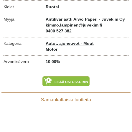
Kielet
Ruotsi
Myyjä
Antikvariaatti Arwo Paperi - Juvekim Oy
kimmo.lampinen@juvekim.fi
0400 527 382
Kategoria
Autot, ajoneuvot - Muut
Motor
Arvonlisävero
10,00%
LISÄÄ OSTOSKORIIN
Samankaltaisia tuotteita