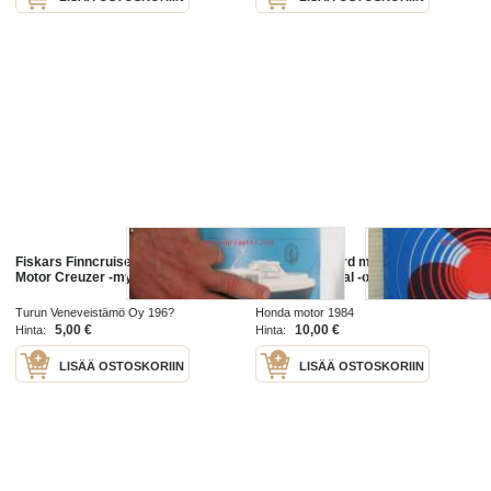
Fiskars Finncruiser Motor Cruiser /
Honda outboard motor 8F75-100
Motor Creuzer -myyntiesite
owner's manual -omistajan
käsikirja
Turun Veneveistämö Oy 196?
Honda motor 1984
5,00 €
10,00 €
Hinta:
Hinta:
LISÄÄ OSTOSKORIIN
LISÄÄ OSTOSKORIIN