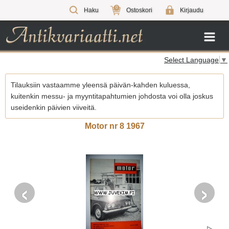
0
Haku
Ostoskori
Kirjaudu
Select Language
▼
Tilauksiin vastaamme yleensä päivän-kahden kuluessa,
kuitenkin messu- ja myyntitapahtumien johdosta voi olla joskus
useidenkin päivien viiveitä.
Motor nr 8 1967
‹
›