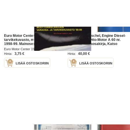
Euro Motor Center - Varaosa- ja
Hanomag Henschel, Engine Diesel-
tarvikekuvasto, moottorikelkat.
Motor D 301, Otto-Motor A 60 nr.
1998-99. Mainosesite
580 1970 -Varaosakirja, Katso
tarkemmat moottori ja
Euro Motor Center 1998
Hanomag 1970
mallimerkinnät.
3,75 €
40,00 €
Hinta:
Hinta:
LISÄÄ OSTOSKORIIN
LISÄÄ OSTOSKORIIN