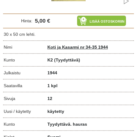
5,00 €
Hinta:
LISÄÄ OSTOSKORIIN
30 x 50 cm lehti.
Nimi
Koti ja Kasarmi nr 34-35 1944
Kunto
K2
(Tyydyttävä)
Julkaistu
1944
Saatavilla
1 kpl
Sivuja
12
Uusi / käytetty
käytetty
Kunto
Tyydyttävä. hauras
Kielet
Suomi