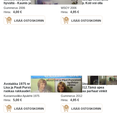
hyvältä - Kaunis ja mukava koti
tilaan. 2006, 1.p. Koti voi olla
kaunis ja edustava, tiloiltaan
Gummerus 2006
WSOY 2006
tehokas ja tunnelmaltaan
4,00 €
4,95 €
Hinta:
Hinta:
rauhoittava.
LISÄÄ OSTOSKORIIN
LISÄÄ OSTOSKORIIN
Avotakka 1975 nr 8 sis. mm. Mona-
Mukava koti - Sisusta rennosti ja
Lisa ja Pauli Pursiaisen koti,
tyylikkäästi. 2012.Tämä upea
ruokaa rakkaudella, Talo puuta ja
kuvateos tarjoaa parhaat vinkit
valoa - Jukka ja Kirsikka Siikalan
siihen, kuinka koti sisustetaan
Kustannusliike Apulehti 1975
Gummerus 2012
koti
kauniiksi ja tyylikkääksi
5,00 €
4,95 €
Hinta:
Hinta:
LISÄÄ OSTOSKORIIN
LISÄÄ OSTOSKORIIN