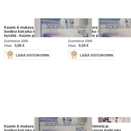
Kaunis & mukava koti : sisusta
Kaunis & mukava koti : sisusta
itsellesi koti joka näyttää ja tuntuu
itsellesi koti joka näyttää ja tuntuu
hyvältä - Kaunis ja mukava koti
hyvältä - Kaunis ja mukava koti
Gummerus 2006
Gummerus 2006
5,00 €
5,50 €
Hinta:
Hinta:
LISÄÄ OSTOSKORIIN
LISÄÄ OSTOSKORIIN
Kaunis & mukava koti : sisusta
Kutsuva koti. Toimivia ja
itsellesi koti joka näyttää ja tuntuu
yksilöllisiä ratkaisuja kodin joka