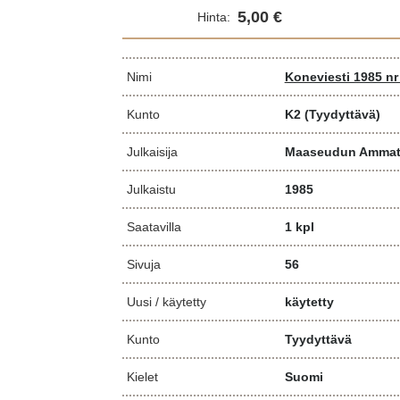
5,00 €
Hinta:
Nimi
Koneviesti 1985 nr
Kunto
K2
(Tyydyttävä)
Julkaisija
Maaseudun Ammatt
Julkaistu
1985
Saatavilla
1 kpl
Sivuja
56
Uusi / käytetty
käytetty
Kunto
Tyydyttävä
Kielet
Suomi