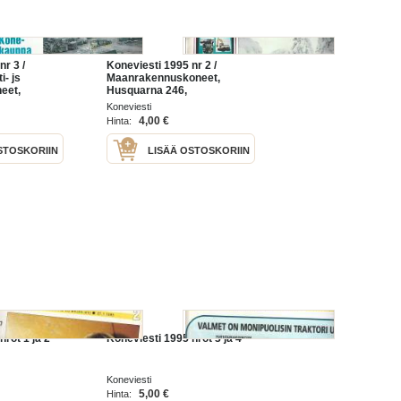
nr 3 /
Koneviesti 1995 nr 2 /
i- js
Maanrakennuskoneet,
eet,
Husquarna 246,
apikoneessa
Koneviesti
4,00 €
Hinta:
STOSKORIIN
LISÄÄ OSTOSKORIIN
nrot 1 ja 2
Koneviesti 1995 nrot 3 ja 4
Koneviesti
5,00 €
Hinta: