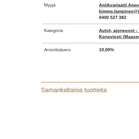
Myyjä
Antikvariaatti Arw
kimmo.lampinen@j
0400 527 382
Kategoria
Autot, ajoneuvot - 
Koneviesti (Maase
Arvonlisävero
10,00%
Samankaltaisia tuotteita