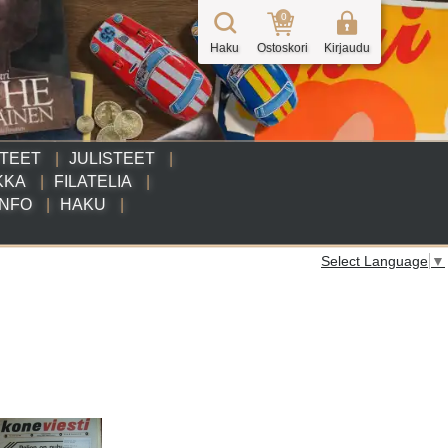
0
Haku
Ostoskori
Kirjaudu
TTEET
JULISTEET
KKA
FILATELIA
INFO
HAKU
Select Language
▼