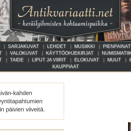
SARJAKUVAT
LEHDET
MUSIIKKI
PIENPAINA
T
VALOKUVAT
KÄYTTÖOHJEKIRJAT
NUMISMATII
T
TAIDE
LIPUT JA VIIRIT
ELOKUVAT
MUUT
KAUPPIAAT
äivän-kahden
yyntitapahtumien
n päivien viiveitä.