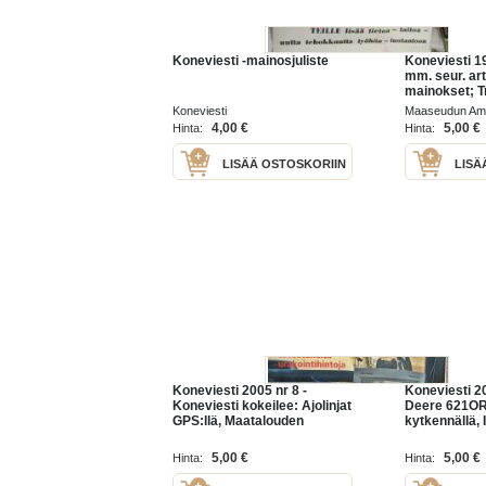
Koneviesti -mainosjuliste
Koneviesti 19
mm. seur. arti
mainokset; T
ilmatyynyillä
Koneviesti
Maaseudun Amm
Konttivaunut 
4,00 €
5,00 €
Hinta:
Hinta:
koneviesti te
Uusi
LISÄÄ OSTOSKORIIN
LISÄ
Koneviesti 2005 nr 8 -
Koneviesti 2
Koneviesti kokeilee: Ajolinjat
Deere 621OR
GPS:llä, Maatalouden
kytkennällä, 
toteutuneita urakointihintoja,
kapasiteettia 
Avant 220-pienkurmain:
Teemana paa
5,00 €
5,00 €
Hinta:
Hinta:
Ainutlaatuinen ohjaus, ym.
maasto-konev