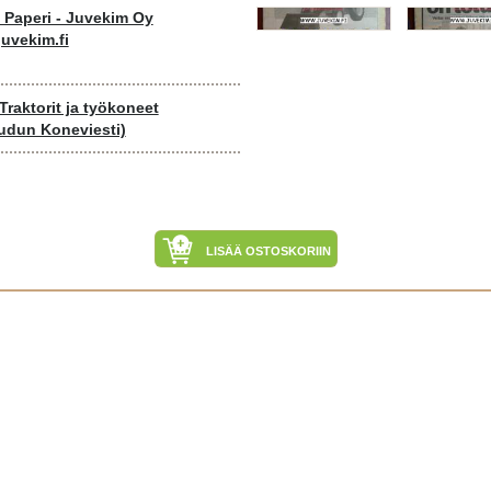
o Paperi - Juvekim Oy
uvekim.fi
Traktorit ja työkoneet
udun Koneviesti)
LISÄÄ OSTOSKORIIN