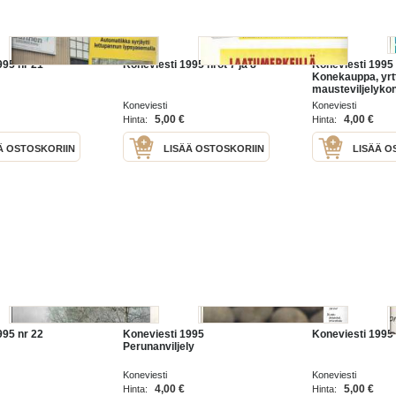
995 nr 21
Koneviesti 1995 nrot 7 ja 8
Koneviesti 1995 
Konekauppa, yrtt
mausteviljelykon
moottorisaha kl
Koneviesti
Koneviesti
5,00 €
4,00 €
Hinta:
Hinta:
Ä OSTOSKORIIN
LISÄÄ OSTOSKORIIN
LISÄÄ O
995 nr 22
Koneviesti 1995
Koneviesti 1995 
Perunanviljely
Koneviesti
Koneviesti
4,00 €
5,00 €
Hinta:
Hinta: