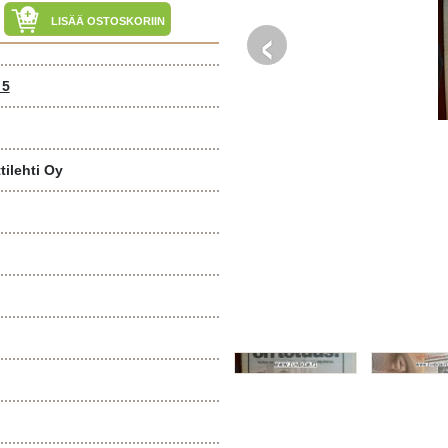
‹
LISÄÄ OSTOSKORIIN
 5
ilehti Oy