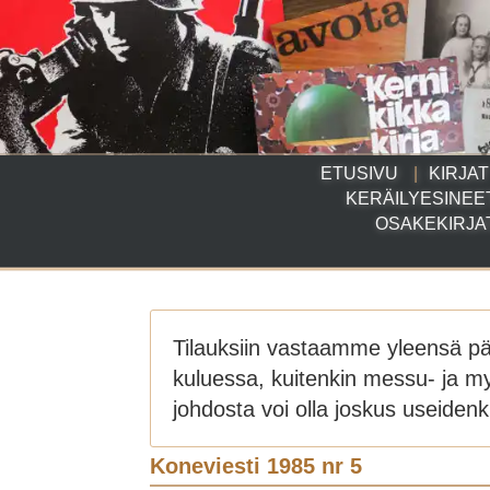
ETUSIVU
KIRJAT
KERÄILYESINEE
OSAKEKIRJA
Tilauksiin vastaamme yleensä p
kuluessa, kuitenkin messu- ja m
johdosta voi olla joskus useidenki
Koneviesti 1985 nr 5