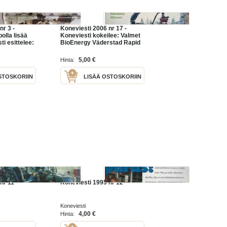
nr 3 -
Koneviesti 2006 nr 17 -
olla lisää
Koneviesti kokeilee: Valmet
i esittelee:
BioEnergy Väderstad Rapid
ttava versio,
Valtra N141, Urakointi-
hakemisto liiteenä, Kolme
5,00 €
Hinta:
 ym.
tuoreviljasiiloa, ym.
STOSKORIIN
LISÄÄ OSTOSKORIIN
nr 11
Koneviesti 1995 nr 12
Koneviesti
4,00 €
Hinta: