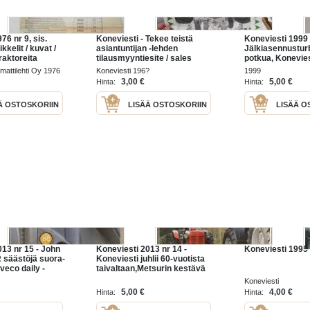
76 nr 9, sis.
Koneviesti - Tekee teistä
Koneviesti 1999 
kkelit / kuvat /
asiantuntijan -lehden
Jälkiasennusturb
raktoreita
tilausmyyntiesite / sales
potkua, Koneviest
 Volvo BM,
brochure
Hardi Twin - Hina
attilehti Oy 1976
Koneviesti 196?
1999
tulevat,
Kasvin suojelu,
3,00 €
5,00 €
Hinta:
Hinta:
staa Jobu LP 4,
Kahmarileikkuri,
Ä OSTOSKORIIN
LISÄÄ OSTOSKORIIN
LISÄÄ O
013 nr 15 - John
Koneviesti 2013 nr 14 -
Koneviesti 1995 
 säästöjä suora-
Koneviesti juhlii 60-vuotista
Iveco daily -
taivaltaan,Metsurin kestävä
B-kortilla,
kännykkä,Weidemann 4070
Koneviesti
laimet, Mukana
yltää korkealle,Vinkkejä
5,00 €
4,00 €
Hinta:
Hinta:
iesti, ym.
käytetyn kaivukoneen
ostajalle,ym.