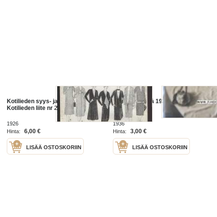
Kotilieden syys- ja talvipukuja -
Kodin käsitöitä 1936 Kotilieden liite
Kotilieden liite nr 20 1926
nr 6
1926
1936
6,00 €
3,00 €
Hinta:
Hinta:
LISÄÄ OSTOSKORIIN
LISÄÄ OSTOSKORIIN