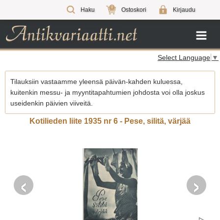
0
Haku
Ostoskori
Kirjaudu
Select Language
▼
Tilauksiin vastaamme yleensä päivän-kahden kuluessa,
kuitenkin messu- ja myyntitapahtumien johdosta voi olla joskus
useidenkin päivien viiveitä.
Kotilieden liite 1935 nr 6 - Pese, silitä, värjää
‹
›