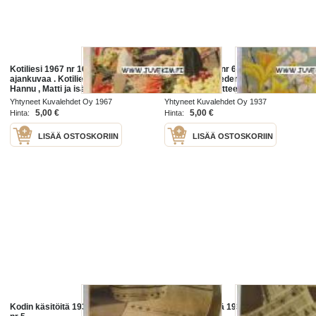
Kotiliesi 1967 nr 16 Elokuu 1967
Kotiliesi 1937 nr 6 Maaliskuu,
ajankuvaa . Kotilieden jatkotarina
Sisältää Kotilieden kevät- ja
Hannu , Matti ja isä. Kuitulevy
kesäpukuja -liitteen. Artikkeli
rakennusaineena.
kuvineen - Konrad Reijo Waara,
Yhtyneet Kuvalehdet Oy 1967
Yhtyneet Kuvalehdet Oy 1937
Viisi pääsiäisvirttä, Kulosaari
5,00 €
5,00 €
Hinta:
Hinta:
huvila
LISÄÄ OSTOSKORIIN
LISÄÄ OSTOSKORIIN
Kodin käsitöitä 1936 Kotilieden liite
Kodin käsitöitä 1935 Kotilieden liite