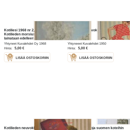
Kotiliesi 1968 nr 2, Tammikuu
Kotilieden neuvokki nr 3 Hohtava
Kotilieden morsiuskruunuja
koti
lainataan edelleen, Krooniset
sairaat lapset on unohdettu,
Yhtyneet Kuvalehdet Oy 1968
Yhtyneeet Kuvalehdet 1950
Annikki Suviranta tutkija-
5,00 €
5,00 €
Hinta:
Hinta:
perheenäiti,
LISÄÄ OSTOSKORIIN
LISÄÄ OSTOSKORIIN
Kotilieden neuvokki Kapiokirstu 1
valikoituja kirjoja suomen koteihin