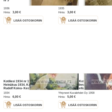
nr 5
1937 nr 7
1936
1935
3,00 €
3,00 €
Hinta:
Hinta:
LISÄÄ OSTOSKORIIN
LISÄÄ OSTOSKORIIN
Kotiliesi 1934 nr 13 kansi.
Kotiliesi 1958. Kotilieden Joulu
Heinäkuu 1934. Kansikuvitus
1958, Suomenlinnan Armfelt-
Rudolf Koivu- Kesäaamu kuistilla -
museo, koulutiellä Inkeristä
Juhani Ahon kirja Papin rouva,
Kiinaan - Sanni Lampen, Pearl
1934
Yhtyneet Kuvalehdet Oy 1958
Kotilieden vaarat,
Buck: Mitä joulu minulle merkitsee
6,00 €
5,00 €
Hinta:
Hinta:
Vuodevaatepuhdistus
LISÄÄ OSTOSKORIIN
LISÄÄ OSTOSKORIIN