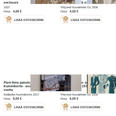
enclosure
numeroon 1936 nr 19)
1937
Yhtyneet Kuvalehdet Oy 1936
4,00 €
4,00 €
Hinta:
Hinta:
LISÄÄ OSTOSKORIIN
LISÄÄ OSTOSKORIIN
Pieni ihme paketissa : Kotilieden
Kotilieden syys- ja talvipukuja,
Kummikerho - avustustyötä jo 80
Kotilieden liite 1933 nr 19
vuotta
Kotilieden Kummikerho 2017
Yhtyneet Kuvalehdet Oy 1936
6,00 €
6,00 €
Hinta:
Hinta:
LISÄÄ OSTOSKORIIN
LISÄÄ OSTOSKORIIN