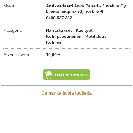
Myyjä
Antikvariaatti Arwo Paperi - Juvekim Oy
kimmo.lampinen@juvekim.fi
0400 527 382
Kategoria
Harrastukset - Käsityöt
Koti- ja asuminen - Kotitalous
Kotiliesi
Arvonlisävero
10,00%
LISÄÄ OSTOSKORIIN
Samankaltaisia tuotteita