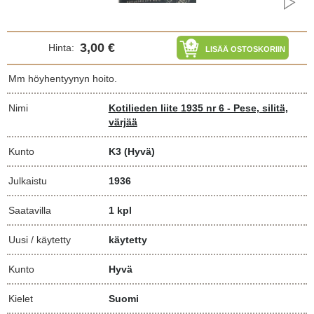
3,00 €
Hinta:
LISÄÄ OSTOSKORIIN
Mm höyhentyynyn hoito.
Nimi
Kotilieden liite 1935 nr 6 - Pese, silitä,
värjää
Kunto
K3
(Hyvä)
Julkaistu
1936
Saatavilla
1 kpl
Uusi / käytetty
käytetty
Kunto
Hyvä
Kielet
Suomi