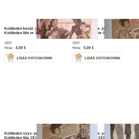
Kotilieden kevät- ja kesäpukuja -
Kotilieden syys- ja talvipukuja -
Kotilieden liite nr 3 1937
Kotilieden liite nr 8 1937
1937
1937
4,00 €
5,00 €
Hinta:
Hinta:
LISÄÄ OSTOSKORIIN
LISÄÄ OSTOSKORIIN
Kotilieden syys- ja talvipukuja -
Kotilieden syys- ja talvipukuja,
Kotilieden liite 1937 nr 8 -magazine
Kotilieden liite 1936 nr 9 (kuuluu