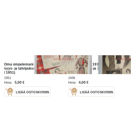
Oma ompelemani - Kotilieden
Kotilieden liite 1936 nr 9, kuuluu
syys- ja talvipukuliite (kuuluu nr 19
nroon 19 Syys-ja talvipukuja
/ 1951)
1951
1936
5,00 €
4,00 €
Hinta:
Hinta:
LISÄÄ OSTOSKORIIN
LISÄÄ OSTOSKORIIN