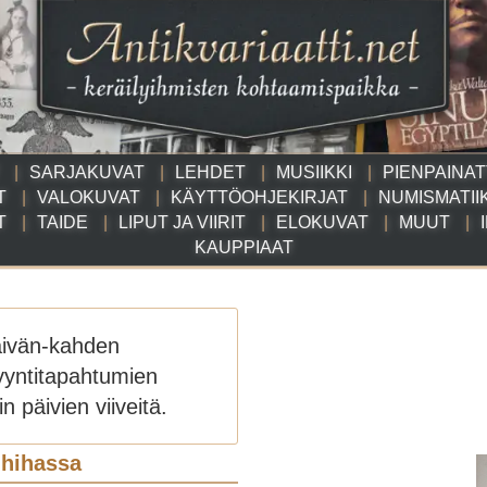
SARJAKUVAT
LEHDET
MUSIIKKI
PIENPAINA
T
VALOKUVAT
KÄYTTÖOHJEKIRJAT
NUMISMATII
T
TAIDE
LIPUT JA VIIRIT
ELOKUVAT
MUUT
KAUPPIAAT
äivän-kahden
yyntitapahtumien
n päivien viiveitä.
 hihassa