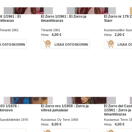
36 1/1961 : El
El Zorro 1/1961 : El Zorro ja
El Zorro nr 179 Z
nttivaras
timanttivaras
Starr
imantti 1961
Timantti 1961
Kustannusliike Suos
4,00 €
2,00 €
Hinta:
Hinta:
Ä OSTOSKORIIN
LISÄÄ OSTOSKORIIN
LISÄÄ O
203 1/1976 :
El Zorro nro 1/1959 : Zorro ja
El Zorro del Cast
kkirosvo
vihreä jumalatar
1/1961 : Zorro ja
timanttivaras
Suosikkilehdet 1976
Kustannus Oy Terre 1959
Kustannus Terre 1
8,00 €
4,00 €
Hinta:
Hinta: