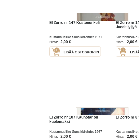
El Zorro nr 147 Kostonenkeli
El Zorro nr 1
-luodit lyijyä
Kustannusliike Suosikkilehdet 1971
Kustannusliike 
2,00 €
2,00 €
Hinta:
Hinta:
LISÄÄ OSTOSKORIIN
LISÄ
El Zorro nr 107 Kaunotar on
El Zorro nr 8
kuolemaksi
Kustannusliike Suosikkilehdet 1967
Kustannusliike 
2,00 €
2,00 €
Hinta:
Hinta: