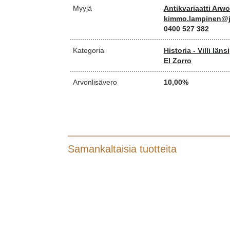
Myyjä
Antikvariaatti Arw
kimmo.lampinen@j
0400 527 382
Kategoria
Historia - Villi länsi
El Zorro
Arvonlisävero
10,00%
Samankaltaisia tuotteita