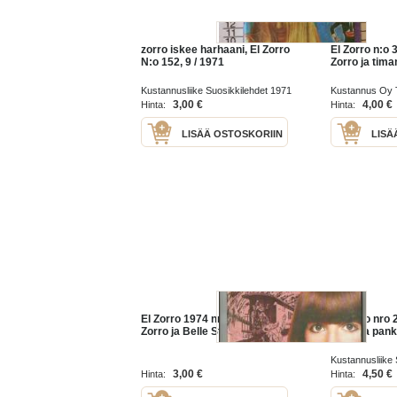
zorro iskee harhaani, El Zorro
El Zorro n:o 
N:o 152, 9 / 1971
Zorro ja tima
Kustannusliike Suosikkilehdet 1971
Kustannus Oy T
3,00 €
4,00 €
Hinta:
Hinta:
LISÄÄ OSTOSKORIIN
LISÄ
El Zorro 1974 nr 1/ nr 179
El Zorro nro 
Zorro ja Belle Starr
Zorro ja pan
Kustannusliike 
3,00 €
4,50 €
Hinta:
Hinta: