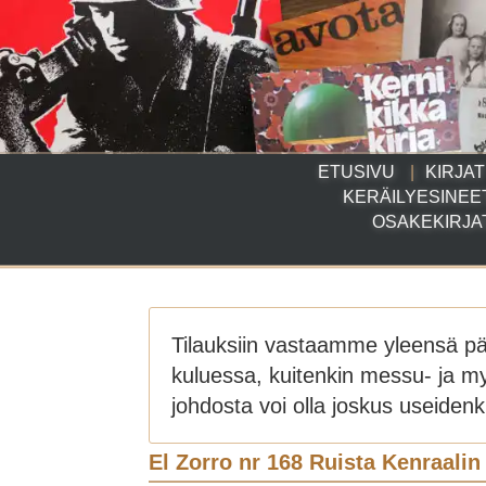
ETUSIVU
KIRJAT
KERÄILYESINEE
OSAKEKIRJA
Tilauksiin vastaamme yleensä p
kuluessa, kuitenkin messu- ja m
johdosta voi olla joskus useidenki
El Zorro nr 168 Ruista Kenraalin