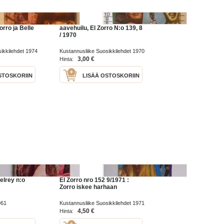
orro ja Belle
aavehuilu, El Zorro N:o 139, 8
/ 1970
ikkilehdet 1974
Kustannusliike Suosikkilehdet 1970
3,00 €
Hinta:
STOSKORIIN
LISÄÄ OSTOSKORIIN
elrey n:o
El Zorro nro 152 9/1971 :
Zorro iskee harhaan
961
Kustannusliike Suosikkilehdet 1971
4,50 €
Hinta: