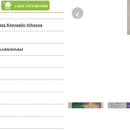
‹
LISÄÄ OSTOSKORIIN
ista Kenraalin hihassa
osikkilehdet