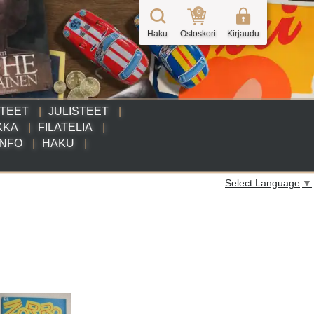
0
Haku
Ostoskori
Kirjaudu
TTEET
JULISTEET
KKA
FILATELIA
INFO
HAKU
Select Language
▼