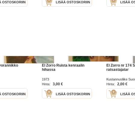
Ä OSTOSKORIIN
LISÄÄ OSTOSKORIIN
LISÄÄ O
vorannikko
El Zorro Ruista kenraalin
El Zorro nr 174 
hihassa
ratsastajatar
1973
Kustannusliike Suos
3,00 €
2,00 €
Hinta:
Hinta:
Ä OSTOSKORIIN
LISÄÄ OSTOSKORIIN
LISÄÄ O