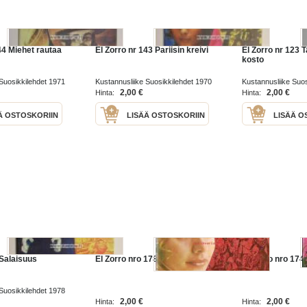
44 Miehet rautaa
El Zorro nr 143 Pariisin kreivi
El Zorro nr 123 
kosto
Suosikkilehdet 1971
Kustannusliike Suosikkilehdet 1970
Kustannusliike Suos
2,00 €
2,00 €
Hinta:
Hinta:
Ä OSTOSKORIIN
LISÄÄ OSTOSKORIIN
LISÄÄ O
 Salaisuus
El Zorro nro 178, 1973 nr 12
El Zorro nro 174,
Suosikkilehdet 1978
2,00 €
2,00 €
Hinta:
Hinta: