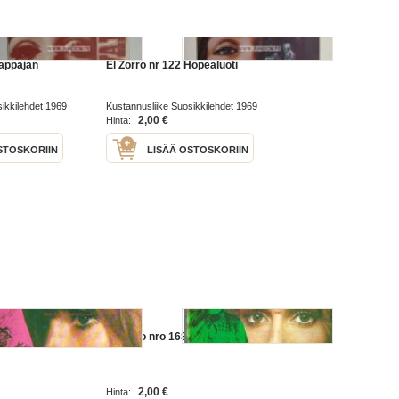
Tappajan
El Zorro nr 122 Hopealuoti
ikkilehdet 1969
Kustannusliike Suosikkilehdet 1969
2,00 €
Hinta:
STOSKORIIN
LISÄÄ OSTOSKORIIN
 1973 nr 8
El Zorro nro 168, 1973 nr 2
2,00 €
Hinta: