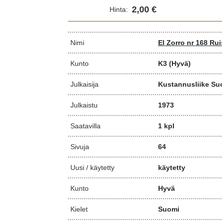
2,00 €
Hinta:
Nimi
El Zorro nr 168 Ru
Kunto
K3
(Hyvä)
Julkaisija
Kustannusliike Su
Julkaistu
1973
Saatavilla
1 kpl
Sivuja
64
Uusi / käytetty
käytetty
Kunto
Hyvä
Kielet
Suomi