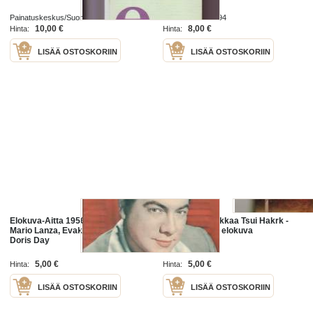
Painatuskeskus/Suomen elokuva-arkisto
Elokuva-Aitta 1994
1994
10,00 €
8,00 €
Hinta:
Hinta:
LISÄÄ OSTOSKORIIN
LISÄÄ OSTOSKORIIN
Elokuva-Aitta 1956 nr 16 - kansi
Seisämän miekkaa Tsui Hakrk -
Mario Lanza, Evakko elokuva,
elokuva DVD - elokuva
Doris Day
5,00 €
5,00 €
Hinta:
Hinta:
LISÄÄ OSTOSKORIIN
LISÄÄ OSTOSKORIIN