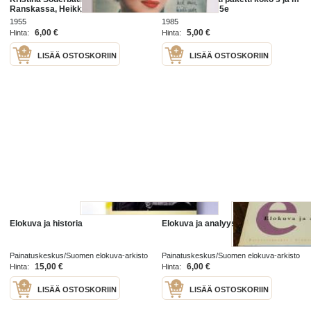
Ranskassa, Heikki Aaltoila,
19x36no 35kg 5e
Argentiinalainen elokuva, David
1955
1985
Knight, ym.
6,00 €
5,00 €
Hinta:
Hinta:
LISÄÄ OSTOSKORIIN
LISÄÄ OSTOSKORIIN
Elokuva ja historia
Elokuva ja analyysi
Painatuskeskus/Suomen elokuva-arkisto
Painatuskeskus/Suomen elokuva-arkisto
1993
1994
15,00 €
6,00 €
Hinta:
Hinta:
LISÄÄ OSTOSKORIIN
LISÄÄ OSTOSKORIIN