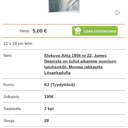
5,00 €
Hinta:
LISÄÄ OSTOSKORIIN
22 x 28 cm lehti.
Nimi
Elokuva-Aitta 1956 nr 22, James
Deanista on tullut aikamme nuorison
taruhenkilö, Mustaa rakkautta
Liisankadulla
Kunto
K2
(Tyydyttävä)
Julkaistu
1956
Saatavilla
2 kpl
Sivuja
28