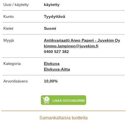
Uusi / käytetty
käytetty
Kunto
Tyydyttävä
Kielet
Suomi
Myyjä
Antikvariaatti Arwo Paperi - Juvekim Oy
kimmo.lampinen@juvekim.fi
0400 527 382
Kategoria
Elokuva
Elokuva-Aitta
Arvonlisävero
10,00%
LISÄÄ OSTOSKORIIN
Samankaltaisia tuotteita