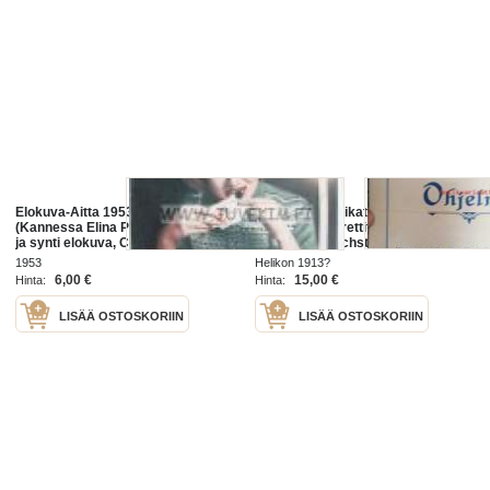
Elokuva-Aitta 1953 nr 24
Helikon, Kluuvikatu 2, Helsinki
(Kannessa Elina Pohjanpää) Mies
elokuva- / operettiteatteri - Ohjelma
ja synti elokuva, Coletten kuuluisat
nr 36 mm. Reichstadtin herttua -
jalat, elokuva-arvosteluja mm.
Pathé elokuva, Perheen toivo ja
1953
Helikon 1913?
Niagara (kuva Marilyn), joulu tulee
kiusa - Gaumont elokuva,
6,00 €
15,00 €
Hinta:
Hinta:
LISÄÄ OSTOSKORIIN
LISÄÄ OSTOSKORIIN