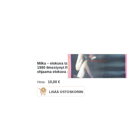
Milka – elokuva tabuista on vuonna
1980 ilmestynyt Rauni Mollbergin
ohjaama elokuva - elokuvajuliste
10,00 €
Hinta:
LISÄÄ OSTOSKORIIN