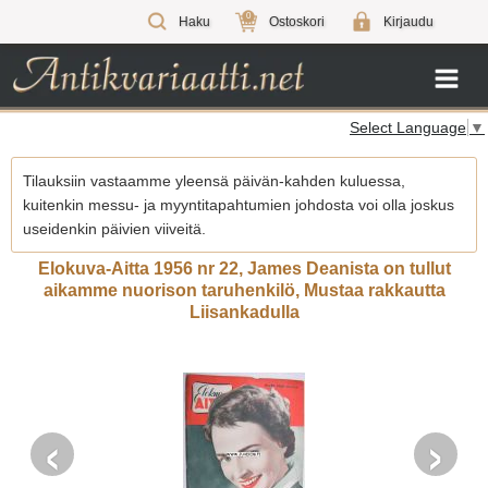
0
Haku
Ostoskori
Kirjaudu
Select Language
▼
Tilauksiin vastaamme yleensä päivän-kahden kuluessa,
kuitenkin messu- ja myyntitapahtumien johdosta voi olla joskus
useidenkin päivien viiveitä.
Elokuva-Aitta 1956 nr 22, James Deanista on tullut
aikamme nuorison taruhenkilö, Mustaa rakkautta
Liisankadulla
‹
›