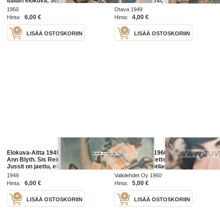
Italian elokuva, Stephen McNally,
Orpopojan valssi, elokuvan
Tähtikuvasto-kuvia Tauno Palo -
sirkusromantiikkaa, koko sivun
1950
Otava 1949
Tarmo Manni - Ella Pehkonen
mainos Katupeilin takana, kumpi
6,00 €
4,00 €
Hinta:
Hinta:
parempi
LISÄÄ OSTOSKORIIN
LISÄÄ OSTOSKORIIN
Elokuva-Aitta 1949 nr 23, kansi
Elokuva-Aitta 1960 nr 13
Ann Blyth. Sis Reino Valkama,
(kannessa Juliette Greco.
Jussit on jaettu, elokuva Pimeyden
Tuntematon sotilas -elokuva Vichy
ruhtinas
´n filmijuhlilla. Lista ulkomaille
1949
Valiolehdet Oy 1960
viedyistä Suomi-filmeistä)
6,00 €
5,00 €
Hinta:
Hinta:
LISÄÄ OSTOSKORIIN
LISÄÄ OSTOSKORIIN