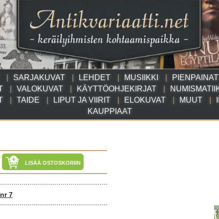
SARJAKUVAT
LEHDET
MUSIIKKI
PIENPAINA
T
VALOKUVAT
KÄYTTÖOHJEKIRJAT
NUMISMATII
T
TAIDE
LIPUT JA VIIRIT
ELOKUVAT
MUUT
KAUPPIAAT
LISÄÄ OSTOSKORIIN
nr 7