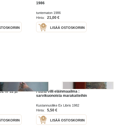
1986
tuntematon 1986
21,00 €
Hinta:
STOSKORIIN
LISÄÄ OSTOSKORIIN
2 nr 12 ja
Fauna villi eläinmaailma :
sarvikuonoista marakatteihin
Kustannusliike Ex Libris 1982
5,50 €
Hinta:
STOSKORIIN
LISÄÄ OSTOSKORIIN