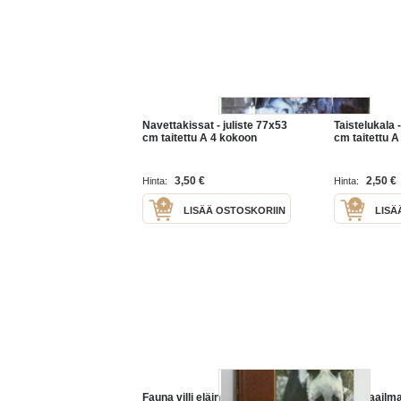
Navettakissat - juliste 77x53
Taistelukala -
cm taitettu A 4 kokoon
cm taitettu 
3,50 €
2,50 €
Hinta:
Hinta:
LISÄÄ OSTOSKORIIN
LISÄ
Fauna villi eläinmaailma :
Eläinmaailma