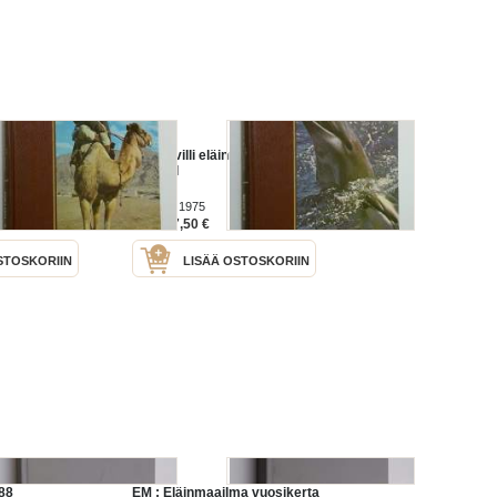
maailma :
Fauna villi eläinmaailma :
ikka I
Meret II
Ex Iibris 1975
7,50 €
Hinta:
STOSKORIIN
LISÄÄ OSTOSKORIIN
88
EM : Eläinmaailma vuosikerta