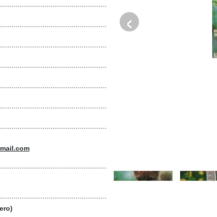
‹
mail.com
ero)