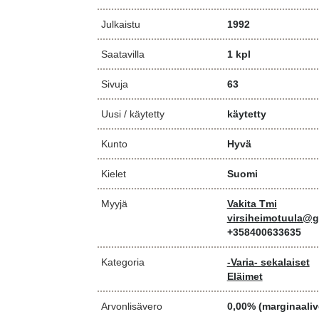
Julkaistu
1992
Saatavilla
1 kpl
Sivuja
63
Uusi / käytetty
käytetty
Kunto
Hyvä
Kielet
Suomi
Myyjä
Vakita Tmi
virsiheimotuula@g
+358400633635
Kategoria
-Varia- sekalaiset
Eläimet
Arvonlisävero
0,00% (marginaaliv