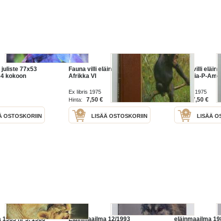
 juliste 77x53
Fauna villi eläinmaailma :
Fauna villi eläin
A 4 kokoon
Afrikka VI
Euraasia-P-Amer
Ex Iibris 1975
Ex Iibris 1975
7,50 €
7,50 €
Hinta:
Hinta:
Ä OSTOSKORIIN
LISÄÄ OSTOSKORIIN
LISÄÄ O
 1985 nr 5, 1986
Eläinmaailma 12/1993
eläinmaailma 19