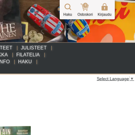
0
Haku
Ostoskori
Kirjaudu
TTEET
JULISTEET
KKA
FILATELIA
INFO
HAKU
Select Language
▼