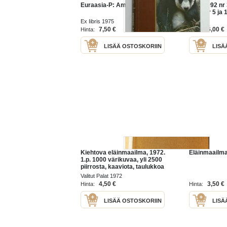
Euraasia-P: Amerikka VI
nr 1, 1992 nr
1997 nr 5 ja 
lehteä
Ex Iibris 1975
7,50 €
6,00 €
Hinta:
Hinta:
LISÄÄ OSTOSKORIIN
LISÄ
Kiehtova eläinmaailma, 1972.
Eläinmaailma
1.p. 1000 värikuvaa, yli 2500
piirrosta, kaaviota, taulukkoa
tai karttaa. Täydellinen
Valitut Palat 1972
hakemisto.
4,50 €
3,50 €
Hinta:
Hinta:
LISÄÄ OSTOSKORIIN
LISÄ