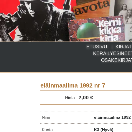
ETUSIVU
KIRJAT
KERÄILYESINEE
OSAKEKIRJA
eläinmaailma 1992 nr 7
2,00 €
Hinta:
Nimi
eläinmaailma 1992 
Kunto
K3
(Hyvä)