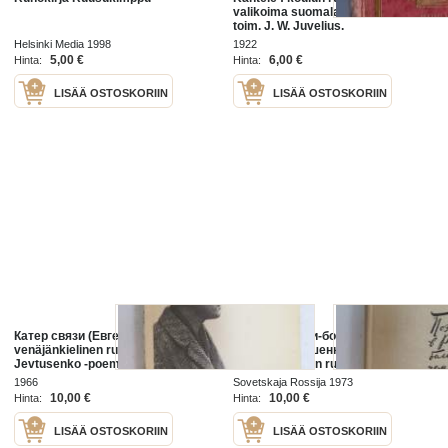
valikoima suomalaista runoutta /
toim. J. W. Juvelius.
Helsinki Media 1998
1922
5,00 €
6,00 €
Hinta:
Hinta:
LISÄÄ OSTOSKORIIN
LISÄÄ OSTOSKORIIN
Катер связи (Евгени Евтушенко) -
Поет в России-болъше, чем поет
venäjänkielinen runokirja, Jevgeni
(Евгени Евтушенко) -
Jevtusenko -poems in russian
venäjänkielinen runokirja, Jevgeni
Jevtusenko -poems in russian
1966
Sovetskaja Rossija 1973
10,00 €
10,00 €
Hinta:
Hinta:
LISÄÄ OSTOSKORIIN
LISÄÄ OSTOSKORIIN