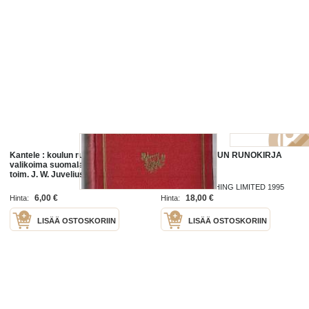
Kantele : koulun runokirja :
RUDOLF KOIVUN RUNOKIRJA
valikoima suomalaista runoutta /
toim. J. W. Juvelius.
ANNES PUBLISHING LIMITED 1995
6,00 €
18,00 €
Hinta:
Hinta:
LISÄÄ OSTOSKORIIN
LISÄÄ OSTOSKORIIN