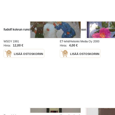
fudolf koivun runokirja
Runokirja Villiruusut
WSOY 1991
ET-lehti/Helsinki Media Oy 2000
12,00 €
4,00 €
Hinta:
Hinta:
LISÄÄ OSTOSKORIIN
LISÄÄ OSTOSKORIIN