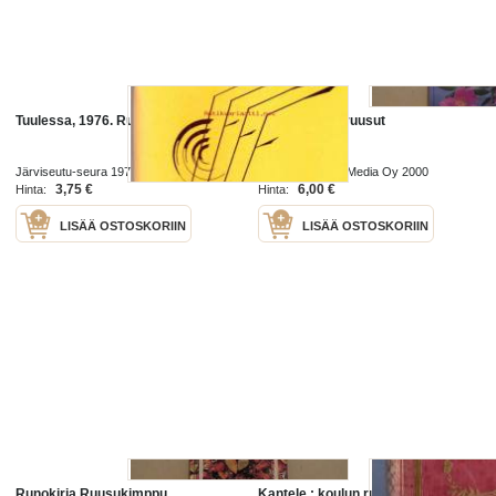
Tuulessa, 1976. Runokirja.
Runokirja Villiruusut
Järviseutu-seura 1976
ET-lehti/Helsinki Media Oy 2000
3,75 €
6,00 €
Hinta:
Hinta:
LISÄÄ OSTOSKORIIN
LISÄÄ OSTOSKORIIN
Runokirja Ruusukimppu
Kantele : koulun runokirja :