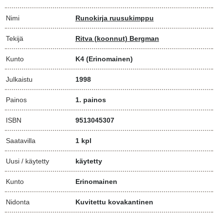
Nimi
Runokirja ruusukimppu
Tekijä
Ritva (koonnut) Bergman
Kunto
K4
(Erinomainen)
Julkaistu
1998
Painos
1. painos
ISBN
9513045307
Saatavilla
1 kpl
Uusi / käytetty
käytetty
Kunto
Erinomainen
Nidonta
Kuvitettu kovakantinen