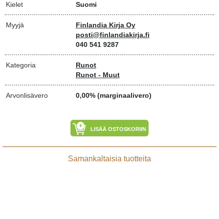
Kielet
Suomi
Myyjä
Finlandia Kirja Oy
posti@finlandiakirja.fi
040 541 9287
Kategoria
Runot
Runot - Muut
Arvonlisävero
0,00% (marginaalivero)
LISÄÄ OSTOSKORIIN
Samankaltaisia tuotteita