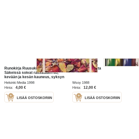
Runokirja Ruusukimppu, 1998. 1.p.
Kaistan taivasta
Säkeissä soivat rakkauden ilo,
kevään ja kesän kauneus, syksyn
haikeus, talven viima ja ihmisen
Helsinki Media 1998
Wsoy 1988
surumieli. Laidasta laitaan.
4,00 €
12,00 €
Hinta:
Hinta:
LISÄÄ OSTOSKORIIN
LISÄÄ OSTOSKORIIN