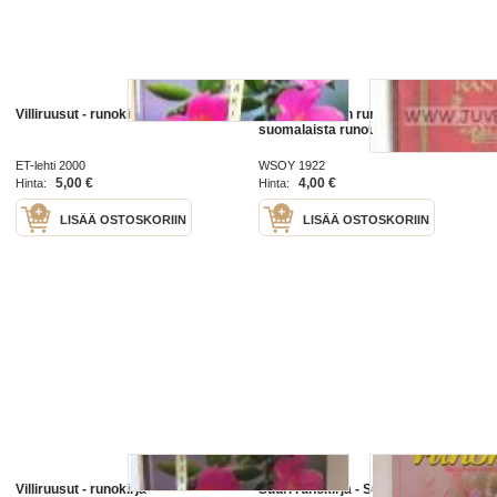
Villiruusut - runokirja
Kantele koulun runokirja, valikoima
suomalaista runoutta
ET-lehti 2000
WSOY 1922
5,00 €
4,00 €
Hinta:
Hinta:
LISÄÄ OSTOSKORIIN
LISÄÄ OSTOSKORIIN
Villiruusut - runokirja
Suuri runokirja - Suomalaisen