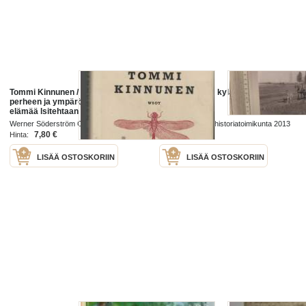
Tommi Kinnunen / Pintti. Tyynelän
Ikkunaa Ikolan kylän historiaan
perheen ja ympäröivän kylän
elämää lsitehtaan varjossa sodan
jälkeen. Kirjaan tehty lukuisia
Werner Söderström Oy 2018
Ikolan kylän kylähistoriatoimikunta 2013
haastatteluja kylän ihmisiltä
7,80 €
40,00 €
Hinta:
Hinta:
LISÄÄ OSTOSKORIIN
LISÄÄ OSTOSKORIIN