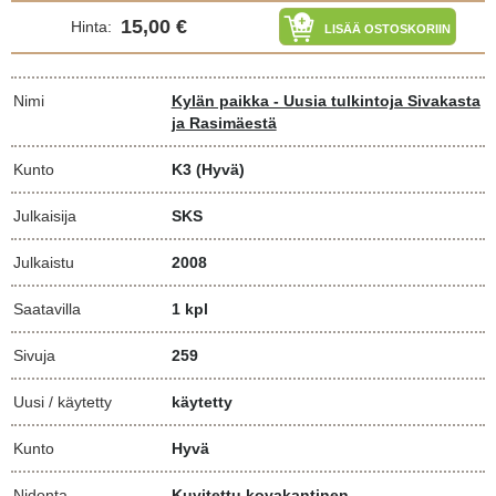
15,00 €
Hinta:
LISÄÄ OSTOSKORIIN
Nimi
Kylän paikka - Uusia tulkintoja Sivakasta
ja Rasimäestä
Kunto
K3
(Hyvä)
Julkaisija
SKS
Julkaistu
2008
Saatavilla
1 kpl
Sivuja
259
Uusi / käytetty
käytetty
Kunto
Hyvä
Nidonta
Kuvitettu kovakantinen