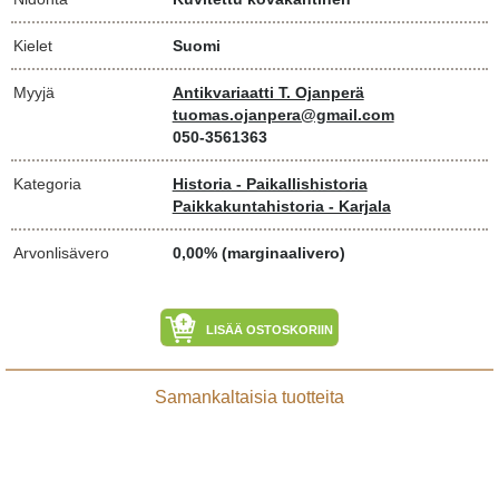
Kielet
Suomi
Myyjä
Antikvariaatti T. Ojanperä
tuomas.ojanpera@gmail.com
050-3561363
Kategoria
Historia - Paikallishistoria
Paikkakuntahistoria - Karjala
Arvonlisävero
0,00% (marginaalivero)
LISÄÄ OSTOSKORIIN
Samankaltaisia tuotteita