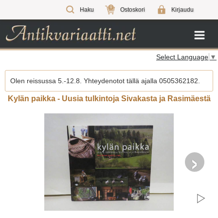
0
Haku
Ostoskori
Kirjaudu
Select Language
▼
Olen reissussa 5.-12.8. Yhteydenotot tällä ajalla 0505362182.
Kylän paikka - Uusia tulkintoja Sivakasta ja Rasimäestä
›