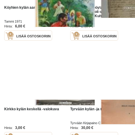
Köyhien kylän aarre
Huutokauppapöytäkirja –
huudettavana oli sepän leski Sofia
Michelsdotter Kuhlbergin
omaisuutta Piikkiön pitäjän
Tammi 1971
1842
Hadvalan kylän sepän torpassa -
6,00 €
20,00 €
Hinta:
Hinta:
asiakirja
LISÄÄ OSTOSKORIIN
LISÄÄ OSTOSKORIIN
Kirkko kylän keskellä -valokuva
Tyrvään kylän -ja talonnimistä III
Tyrvään Kirjapaino OY 1942
3,00 €
30,00 €
Hinta:
Hinta: