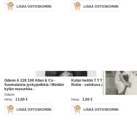
LISÄÄ OSTOSKORIIN
LISÄÄ OSTOSKORIIN
Odeon A 228 108 Allan & Co -
Kylän heittiö T T T 22.9.1934 / Eero
Suomalaisia jyskypolkkia / Meidän
Roine - valokuva postikortti koko
kylän masurkka -
savikiekkoäänilevy / 78 rpm 10"
Odeon
record
13,00 €
3,00 €
Hinta:
Hinta:
LISÄÄ OSTOSKORIIN
LISÄÄ OSTOSKORIIN