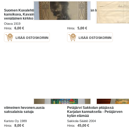
Suomen Kuvalehti 1919 nr 50,
Tili Urjalan kylän lottien iltamista
kansikuva, Kavainnon kylän
1934
venäläinen kirkko tulessa, Ellen
Key 70 vuotta, Stenmanin
Otava 1919
Taidepalatsin avajaisista, Otavan
6,00 €
5,00 €
Hinta:
Hinta:
joulukirjoja, ym.
LISÄÄ OSTOSKORIIN
LISÄÄ OSTOSKORIIN
viimeinen hevonen.uusia
Petäjärvi Sakkolan pitäjässä
saksalaisia satuja
Karjalan kannaksella - Petäjärven
kylän elämää
Karisto Oy 1989
Sakkola-Säätiö 2004
8,00 €
45,00 €
Hinta:
Hinta: