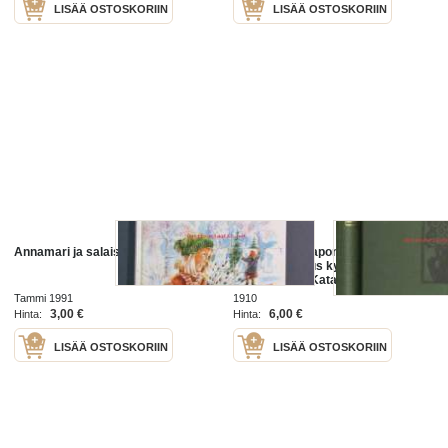
LISÄÄ OSTOSKORIIN
LISÄÄ OSTOSKORIIN
Annamari ja salaiset asiat
Ollin-Mikko, Aapon-Ulla ja Ullan-
Eino : kertomus kylän takalistolta /
kirjoitti Väinö Kataja.
Tammi 1991
1910
3,00 €
6,00 €
Hinta:
Hinta:
LISÄÄ OSTOSKORIIN
LISÄÄ OSTOSKORIIN