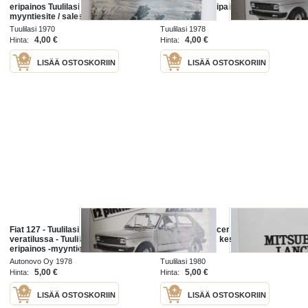
eripainos Tuulilasi 1970 nr 9 -
vertailussa, eripainos
myyntiesite / sales brochure, off
print
Tuulilasi 1970
Tuulilasi 1978
4,00 €
4,00 €
Hinta:
Hinta:
LISÄÄ OSTOSKORIIN
LISÄÄ OSTOSKORIIN
Fiat 127 - Tuulilasi 12 pikkuautoa
Mitsubishi Lancer -Tuulilasi 1980 nr
veratilussa - Tuulilasi 1978 nr 2
12 - 30 000 km kestotesti -
eripainos -myyntiesite
eripainos
Autonovo Oy 1978
Tuulilasi 1980
5,00 €
5,00 €
Hinta:
Hinta:
LISÄÄ OSTOSKORIIN
LISÄÄ OSTOSKORIIN