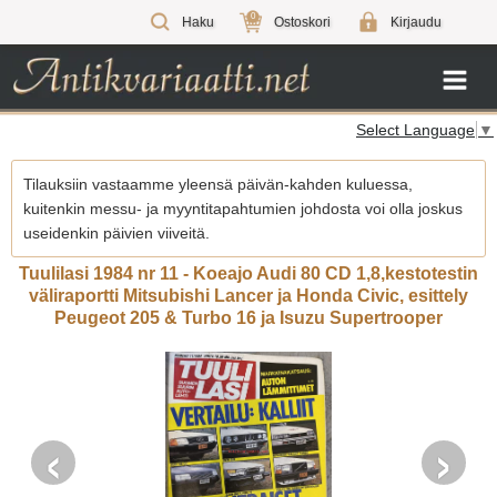
0
Haku
Ostoskori
Kirjaudu
Select Language
▼
Tilauksiin vastaamme yleensä päivän-kahden kuluessa,
kuitenkin messu- ja myyntitapahtumien johdosta voi olla joskus
useidenkin päivien viiveitä.
Tuulilasi 1984 nr 11 - Koeajo Audi 80 CD 1,8,kestotestin
väliraportti Mitsubishi Lancer ja Honda Civic, esittely
Peugeot 205 & Turbo 16 ja Isuzu Supertrooper
‹
›