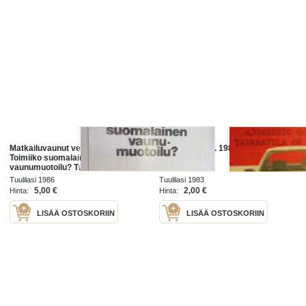
Matkailuvaunut vetokokeessa -
Ford Orion vm. 1983 koeajo
Toimiiko suomalainen
Tuulilasi
vaunumuotoilu? Tuulilasi testi -
eripainos Tuulilasi 1986 nr 8 -
Tuulilasi 1986
Tuulilasi 1983
offprint, test of caravans
5,00 €
2,00 €
Hinta:
Hinta:
LISÄÄ OSTOSKORIIN
LISÄÄ OSTOSKORIIN