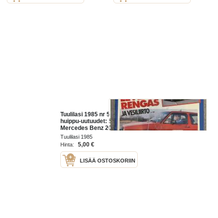
Tuulilasi 1985 nr 5 - Koeajossa
huippu-uutuudet: Saab 9000,
Mercedes Benz 200,
Kesärengastesti: Leveä rengas ja
Tuulilasi 1985
vesiliirto, ym.
5,00 €
Hinta:
LISÄÄ OSTOSKORIIN