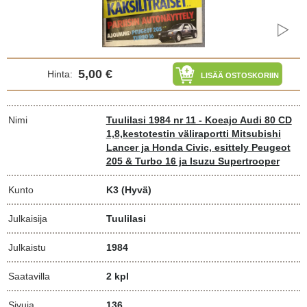
5,00 €
Hinta:
LISÄÄ OSTOSKORIIN
Nimi
Tuulilasi 1984 nr 11 - Koeajo Audi 80 CD
1,8,kestotestin väliraportti Mitsubishi
Lancer ja Honda Civic, esittely Peugeot
205 & Turbo 16 ja Isuzu Supertrooper
Kunto
K3
(Hyvä)
Julkaisija
Tuulilasi
Julkaistu
1984
Saatavilla
2 kpl
Sivuja
136