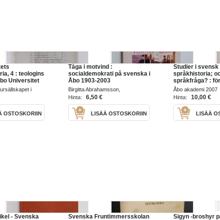
tets
Tåga i motvind :
Studier i svensk
ia, 4 : teologins
socialdemokrati på svenska i
språkhistoria; o
Åbo Universitet
Åbo 1903-2003
språkfråga? : fö
nionde sammank
ursällskapet i
Birgitta Abrahamsson,
Åbo akademi 2007
svenska språkets
Töykkälägatan 2 A, 20540 Åbo
6,50 €
10,00 €
Hinta:
Hinta:
Åbo 19-20 maj 20
2003
moderna geno...
Ä OSTOSKORIIN
LISÄÄ OSTOSKORIIN
LISÄÄ O
kel - Svenska
Svenska Fruntimmersskolan
Sigyn -broshyr 