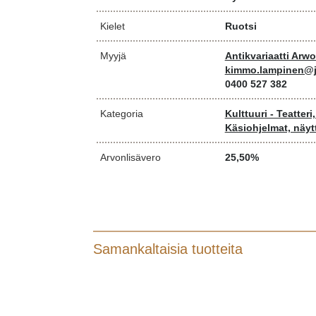
Kielet
Ruotsi
Myyjä
Antikvariaatti Arw
kimmo.lampinen@j
0400 527 382
Kategoria
Kulttuuri - Teatteri
Käsiohjelmat, näytt
Arvonlisävero
25,50%
Samankaltaisia tuotteita