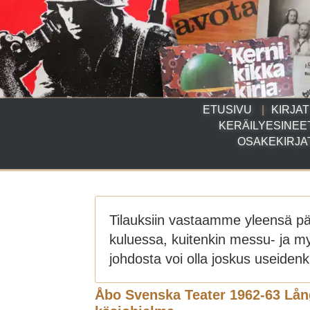
ETUSIVU
KIRJAT
KERÄILYESINEE
OSAKEKIRJA
Tilauksiin vastaamme yleensä p
kuluessa, kuitenkin messu- ja m
johdosta voi olla joskus useidenki
Åbo Svenska Teater 1962-63 Lång