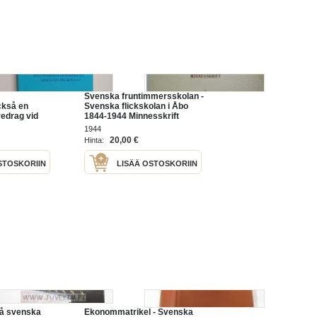
Svenska fruntimmersskolan -
ckså en
Svenska flickskolan i Åbo
redrag vid
1844-1944 Minnesskrift
omsten för
1944
 historia, i
20,00 €
Hinta:
06, 9 - Det
STOSKORIIN
LISÄÄ OSTOSKORIIN
på svenska
Ekonommatrikel - Svenska