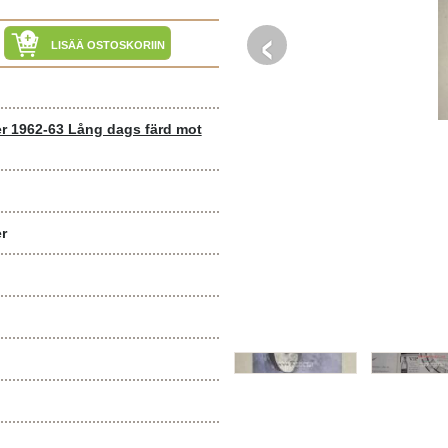
‹
LISÄÄ OSTOSKORIIN
r 1962-63 Lång dags färd mot
r