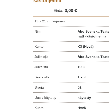
käsiohjelma
3,00 €
Hinta:
13 x 21 cm kirjanen.
Nimi
Åbo Svenska Teate
natt -käsiohjelma
Kunto
K3
(Hyvä)
Julkaisija
Åbo Svenska Teate
Julkaistu
1962
Saatavilla
1 kpl
Sivuja
52
Uusi / käytetty
käytetty
Kunto
Hyvä