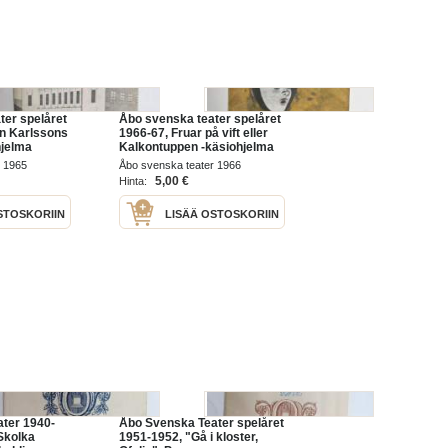
ter spelåret
Åbo svenska teater spelåret
n Karlssons
1966-67, Fruar på vift eller
hjelma
Kalkontuppen -käsiohjelma
r 1965
Åbo svenska teater 1966
5,00 €
Hinta:
STOSKORIIN
LISÄÄ OSTOSKORIIN
ter 1940-
Åbo Svenska Teater spelåret
Skolka
1951-1952, "Gå i kloster,