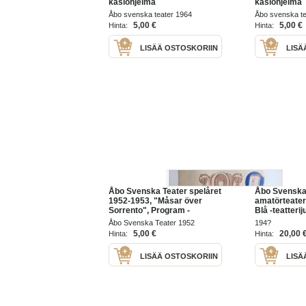
käsiohjelma
käsiohjelma
Åbo svenska teater 1964
Åbo svenska te
5,00 €
5,00 €
Hinta:
Hinta:
LISÄÄ OSTOSKORIIN
LISÄ
Åbo Svenska Teater spelåret
Åbo Svenska 
1952-1953, "Måsar över
amatörteater
Sorrento", Program -
Blå -teatterij
käsiohjelma / theatre
Åbo Svenska Teater 1952
194?
program
5,00 €
20,00 
Hinta:
Hinta:
LISÄÄ OSTOSKORIIN
LISÄ