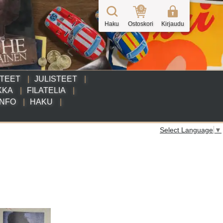
0
Haku
Ostoskori
Kirjaudu
TTEET
JULISTEET
KKA
FILATELIA
INFO
HAKU
Select Language
▼