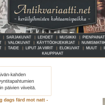
SARJAKUVAT
LEHDET
MUSIIKKI
PIENPAINA
T
VALOKUVAT
KÄYTTÖOHJEKIRJAT
NUMISMATII
T
TAIDE
LIPUT JA VIIRIT
ELOKUVAT
MUUT
KAUPPIAAT
äivän-kahden
yyntitapahtumien
n päivien viiveitä.
 dags färd mot natt -