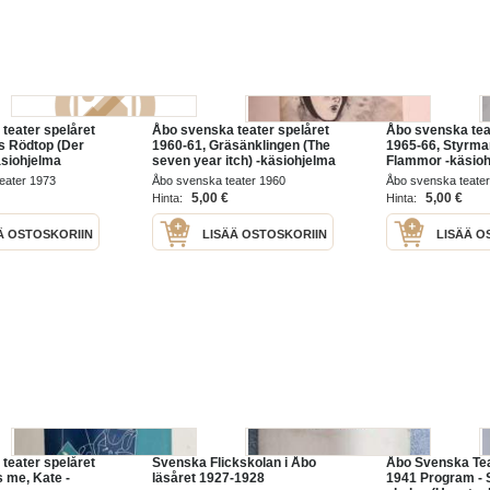
teater spelåret
Åbo svenska teater spelåret
Åbo svenska tea
us Rödtop (Der
1960-61, Gräsänklingen (The
1965-66, Styrma
äsiohjelma
seven year itch) -käsiohjelma
Flammor -käsio
eater 1973
Åbo svenska teater 1960
Åbo svenska teate
5,00 €
5,00 €
Hinta:
Hinta:
Ä OSTOSKORIIN
LISÄÄ OSTOSKORIIN
LISÄÄ O
teater spelåret
Svenska Flickskolan i Åbo
Åbo Svenska Tea
s me, Kate -
läsåret 1927-1928
1941 Program - 