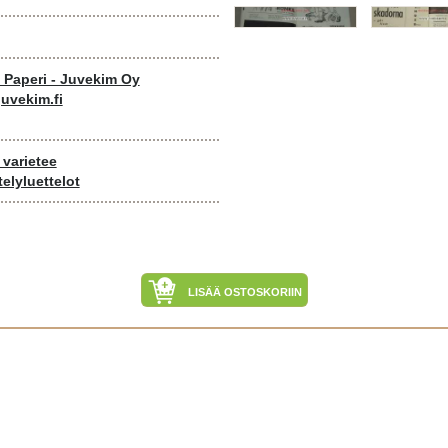
o Paperi - Juvekim Oy
uvekim.fi
, varietee
elyluettelot
LISÄÄ OSTOSKORIIN