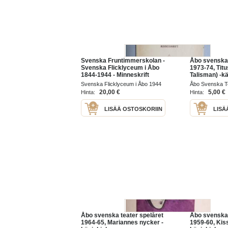
Svenska Fruntimmerskolan -
Åbo svenska 
Svenska Flicklyceum i Åbo
1973-74, Tit
1844-1944 - Minneskrift
Talisman) -k
Svenska Flicklyceum i Åbo 1944
Åbo Svenska T
20,00 €
5,00 €
Hinta:
Hinta:
LISÄÄ OSTOSKORIIN
LISÄ
Åbo svenska teater spelåret
Åbo svenska 
1964-65, Mariannes nycker -
1959-60, Kis