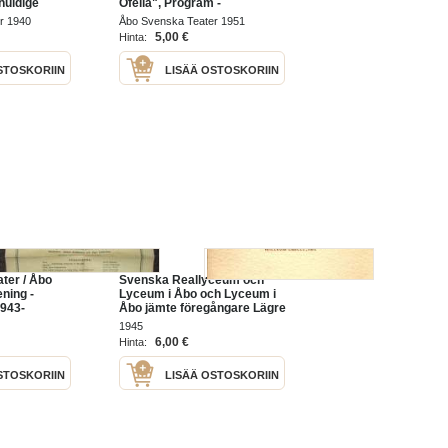
huldige
Ofelia", Program -
n
käsiohjelma / theatre
r 1940
Åbo Svenska Teater 1951
/ theatre
program
5,00 €
Hinta:
STOSKORIIN
LISÄÄ OSTOSKORIIN
ter / Åbo
Svenska Reallyceum och
ning -
Lyceum i Åbo och Lyceum i
943-
Åbo jämte föregångare Lägre
ta-ajalta
Elementarskolan och
1945
fyrklassiga Realskolan II
6,00 €
Hinta:
Minneskrift 1934-1945
STOSKORIIN
LISÄÄ OSTOSKORIIN