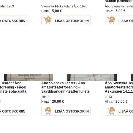
skolan (Unentsc
Stunde) -teatteri
ater 1959
Svenska Flickskolan i Åbo 1928
Åbo Svenska Teate
ohjelmalehtinen 
5,00 €
5,00 €
Hinta:
Hinta:
program
Ä OSTOSKORIIN
LISÄÄ OSTOSKORIIN
LISÄÄ O
Teater / Åbo
Åbo Svenska Teater / Åbo
Åbo Svenska Tea
förening - Fågel
amatörteaterförening -
amatörteaterföre
uliste sota-ajalta
Skyddsängeln -teatterijuliste
Askungen 14.1.1
sota-ajalta
teatterijuliste so
194?
1943
€
20,00 €
20,00 €
Hinta:
Hinta:
Ä OSTOSKORIIN
LISÄÄ OSTOSKORIIN
LISÄÄ O