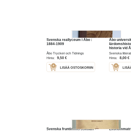
Svenska reallyceum i Åbo :
Åbo universi
1884-1909
lärdomshistor
historia vid 
Åbo Tryckeri och Tidnings
Svenska litterat
Aktiebolag 1910
Finland 1893
9,50 €
8,00 €
Hinta:
Hinta:
LISÄÄ OSTOSKORIIN
LISÄ
Svenska fruntimmersskolan -
Ekonommatri