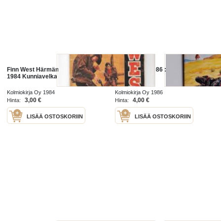
Finn West Härmän häjy lännessä
Finn West 6/1986 : Neljän tuulen
1984 Kunniavelka
colt
Kolmiokirja Oy 1984
Kolmiokirja Oy 1986
3,00 €
4,00 €
Hinta:
Hinta:
LISÄÄ OSTOSKORIIN
LISÄÄ OSTOSKORIIN