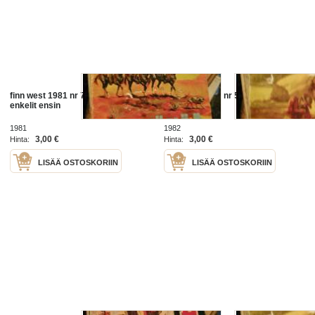
finn west 1981 nr 7 hirttäkää
finn west 1982 nr 5. kirottu kulta
enkelit ensin
1981
1982
3,00 €
3,00 €
Hinta:
Hinta:
LISÄÄ OSTOSKORIIN
LISÄÄ OSTOSKORIIN