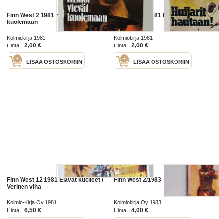
Finn West 2 1981 Kiskot vievät
Finn West 1 1981 Huijarit hautaan!
kuolemaan
Kolmiokirja 1981
Kolmiokirja 1981
2,00 €
2,00 €
Hinta:
Hinta:
LISÄÄ OSTOSKORIIN
LISÄÄ OSTOSKORIIN
Finn West 12 1981 Elävät kuolleet /
Finn West 2/1983
Verinen viha
Kolmio-Kirja Oy 1981
Kolmiokirja Oy 1983
6,50 €
4,00 €
Hinta:
Hinta: