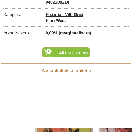
0402208214
Kategoria
Historia - Villi länsi
Finn West
Arvonlisävero
0,00% (marginaalivero)
LISÄÄ OSTOSKORIIN
Samankaltaisia tuotteita