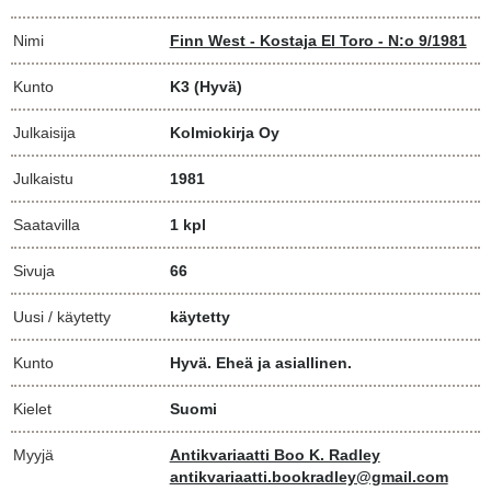
Nimi
Finn West - Kostaja El Toro - N:o 9/1981
Kunto
K3
(Hyvä)
Julkaisija
Kolmiokirja Oy
Julkaistu
1981
Saatavilla
1 kpl
Sivuja
66
Uusi / käytetty
käytetty
Kunto
Hyvä. Eheä ja asiallinen.
Kielet
Suomi
Myyjä
Antikvariaatti Boo K. Radley
antikvariaatti.bookradley@gmail.com