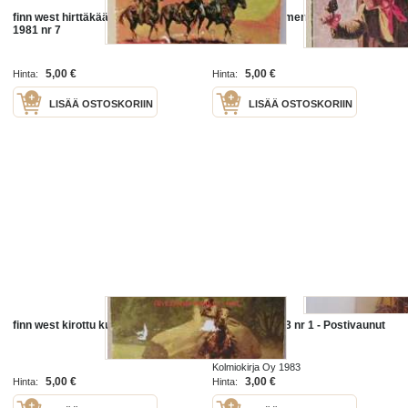
finn west hirttäkää enkelit ensin
finn west piru merrassa 1985 nr
1981 nr 7
5,00 €
5,00 €
Hinta:
Hinta:
LISÄÄ OSTOSKORIIN
LISÄÄ OSTOSKORIIN
finn west kirottu kulta 1982 nr 5
Finn West 1983 nr 1 - Postivaunut
helvettiin
Kolmiokirja Oy 1983
5,00 €
3,00 €
Hinta:
Hinta: