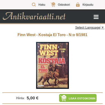
0
Haku
Ostoskori
Kirjaudu
Select Language
▼
Finn West - Kostaja El Toro - N:o 9/1981
5,00 €
Hinta:
LISÄÄ OSTOSKORIIN