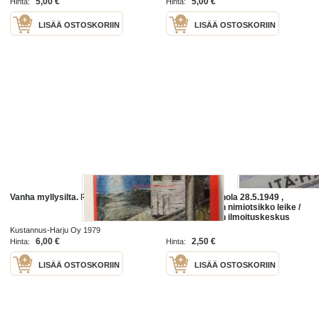
5,00 €
5,00 €
Hinta:
Hinta:
LISÄÄ OSTOSKORIIN
LISÄÄ OSTOSKORIIN
Vanha myllysilta. Runoja
Itä-Häme, Heinola 28.5.1949 ,
sanomalehden nimiotsikko leike /
sanomalehtien ilmoituskeskus
Kustannus-Harju Oy 1979
6,00 €
2,50 €
Hinta:
Hinta:
LISÄÄ OSTOSKORIIN
LISÄÄ OSTOSKORIIN