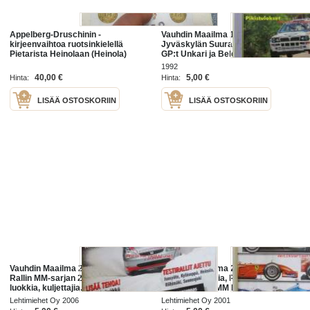
Appelberg-Druschinin -
Vauhdin Maailma 1992 nr 9 -mm.
kirjeenvaihtoa ruotsinkielellä
Jyväskylän Suurajot, Formula 1
Pietarista Heinolaan (Heinola)
GP:t Unkari ja Belgia, Paris-Peking
koskien viinanpolttoasioita (-
16 000 km, Motocross-MM Heinola
1992
tehtailua) 1890-luvulla, mukana
mestaruus jenkkeihin, Drag
40,00 €
5,00 €
Hinta:
Hinta:
Hjalmar Grahn ja Co
LISÄÄ OSTOSKORIIN
LISÄÄ OSTOSKORIIN
Vauhdin Maailma 2006 nr 1 -mm.
Vauhdin maailma 2001 nr 3 -mm.
Rallin MM-sarjan 2006 sääntöjä,
F1 MM Australia, Ralli-SM Loppi ja
luokkia, kuljettajia. Vuodenvaihteen
Heinola, Ralli-MM Ruotsi, Ralli-SM
kotimaiset rallit Isosyöte, Heinola,
naiset ja nuoret Suonenjoki ja
Lehtimiehet Oy 2006
Lehtimiehet Oy 2001
Kyläseppä,
Kangasala, F-ryhmän cup Virrat,