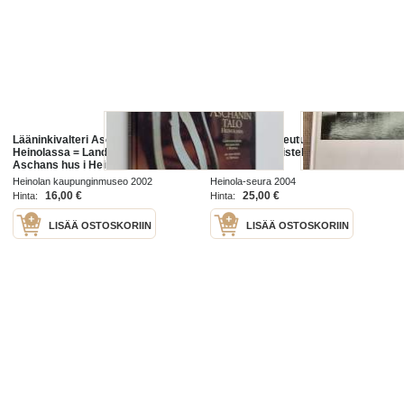
Lääninkivalteri Aschanin talo
Heinola - kotiseutuni mun : Kaija
Heinolassa = Landsgevaldiger
Multamäki muistelee
Aschans hus i Heinola = Aschan
House in Heinola
Heinolan kaupunginmuseo 2002
Heinola-seura 2004
16,00 €
25,00 €
Hinta:
Hinta:
LISÄÄ OSTOSKORIIN
LISÄÄ OSTOSKORIIN