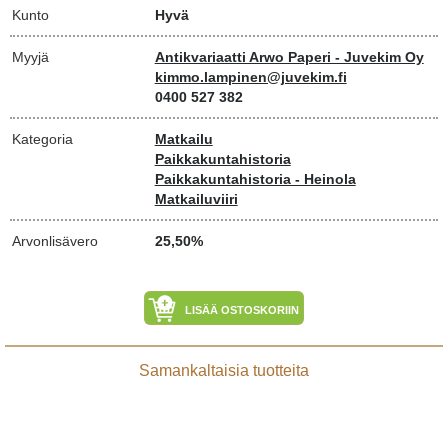
Kunto
Hyvä
Myyjä
Antikvariaatti Arwo Paperi - Juvekim Oy
kimmo.lampinen@juvekim.fi
0400 527 382
Kategoria
Matkailu
Paikkakuntahistoria
Paikkakuntahistoria - Heinola
Matkailuviiri
Arvonlisävero
25,50%
LISÄÄ OSTOSKORIIN
Samankaltaisia tuotteita