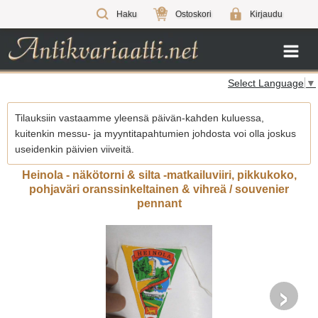
0
Haku
Ostoskori
Kirjaudu
Select Language
▼
Tilauksiin vastaamme yleensä päivän-kahden kuluessa,
kuitenkin messu- ja myyntitapahtumien johdosta voi olla joskus
useidenkin päivien viiveitä.
Heinola - näkötorni & silta -matkailuviiri, pikkukoko,
pohjaväri oranssinkeltainen & vihreä / souvenier
pennant
›