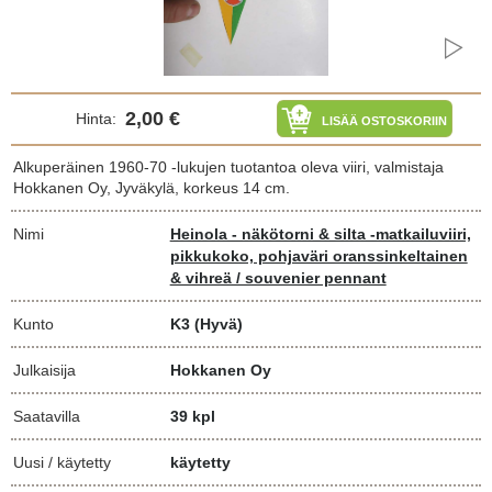
2,00 €
Hinta:
LISÄÄ OSTOSKORIIN
Alkuperäinen 1960-70 -lukujen tuotantoa oleva viiri, valmistaja
Hokkanen Oy, Jyväkylä, korkeus 14 cm.
Nimi
Heinola - näkötorni & silta -matkailuviiri,
pikkukoko, pohjaväri oranssinkeltainen
& vihreä / souvenier pennant
Kunto
K3
(Hyvä)
Julkaisija
Hokkanen Oy
Saatavilla
39 kpl
Uusi / käytetty
käytetty