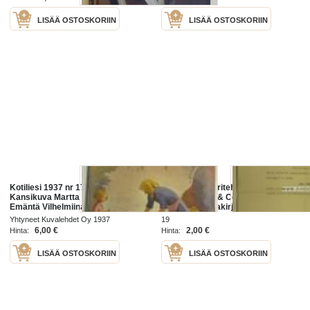
LISÄÄ OSTOSKORIIN
LISÄÄ OSTOSKORIIN
Kotiliesi 1937 nr 17, 1.9.1937,
Heinolan Faneritehdas
Kansikuva Martta Wendelin,
Zachariassen & Co Ab Heinola
Emäntä Vilhelmiina Syrjälä -
14.3.1934 -asiakirja
Heinola -Härkälä, Pelkäävätkö
Yhtyneet Kuvalehdet Oy 1937
19
pikkulapset koulua?,
6,00 €
2,00 €
Hinta:
Hinta:
Kotitaolusmestaritutkinto
LISÄÄ OSTOSKORIIN
LISÄÄ OSTOSKORIIN