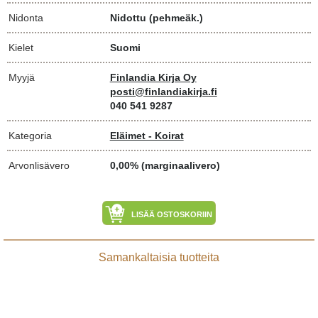
Nidonta
Nidottu (pehmeäk.)
Kielet
Suomi
Myyjä
Finlandia Kirja Oy
posti@finlandiakirja.fi
040 541 9287
Kategoria
Eläimet - Koirat
Arvonlisävero
0,00% (marginaalivero)
LISÄÄ OSTOSKORIIN
Samankaltaisia tuotteita