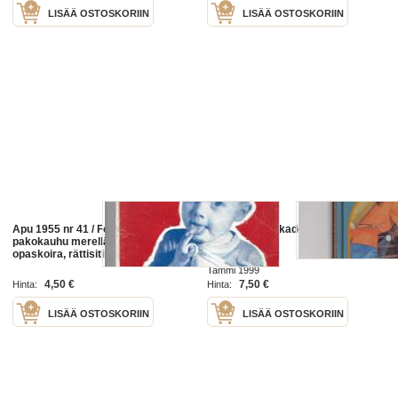
LISÄÄ OSTOSKORIIN
LISÄÄ OSTOSKORIIN
Apu 1955 nr 41 / Fossin Sanna,
Neiti Etsivä ja kadonnut opaskoira
pakokauhu merellä, sokeain
opaskoira, rättisitikka,
Tammi 1999
4,50 €
7,50 €
Hinta:
Hinta:
LISÄÄ OSTOSKORIIN
LISÄÄ OSTOSKORIIN