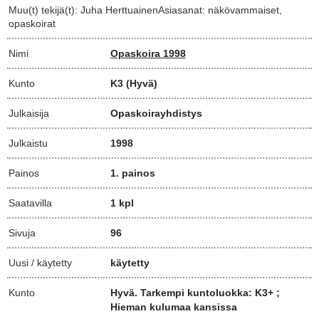
Muu(t) tekijä(t): Juha HerttuainenAsiasanat: näkövammaiset,
opaskoirat
Nimi
Opaskoira 1998
Kunto
K3
(Hyvä)
Julkaisija
Opaskoirayhdistys
Julkaistu
1998
Painos
1. painos
Saatavilla
1 kpl
Sivuja
96
Uusi / käytetty
käytetty
Kunto
Hyvä. Tarkempi kuntoluokka: K3+ ;
Hieman kulumaa kansissa