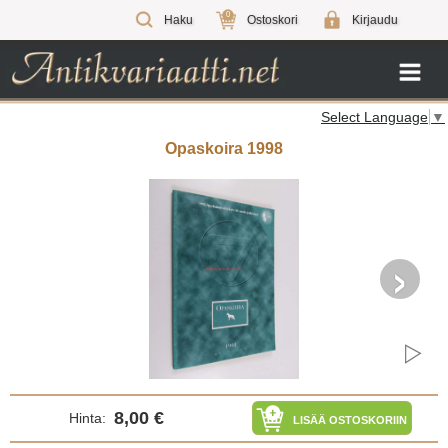
0
Haku
Ostoskori
Kirjaudu
Select Language
▼
Opaskoira 1998
›
8,00 €
Hinta:
LISÄÄ OSTOSKORIIN