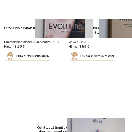
Evoluutio : miten lajit kehittyvät?
Kulttuurin avainsanoja : miten ne
syntyvät ja kehittyvät
Suomalaisen kirjallisuuden seura 2018
WSOY 1954
8,50 €
8,50 €
Hinta:
Hinta:
LISÄÄ OSTOSKORIIN
LISÄÄ OSTOSKORIIN
Kehittyvät tiimit : organisaatioiden
rakennemuutokseen liittyvä tiimien