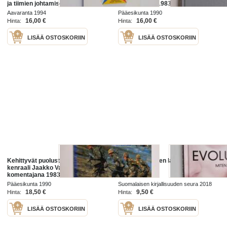
ja tiimien johtamisen
komentajana 1983-1990
kehittymisprosessi
Aavaranta 1994
Pääesikunta 1990
16,00 €
16,00 €
Hinta:
Hinta:
LISÄÄ OSTOSKORIIN
LISÄÄ OSTOSKORIIN
Kehittyvät puolustusvoimat :
Evoluutio : miten lajit kehittyvät?
kenraali Jaakko Valtanen
komentajana 1983-1990
Pääesikunta 1990
Suomalaisen kirjallisuuden seura 2018
18,50 €
9,50 €
Hinta:
Hinta:
LISÄÄ OSTOSKORIIN
LISÄÄ OSTOSKORIIN