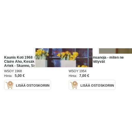
Kaunis Koti 1968 nr 3, Kansikuva
Kulttuurin avainsanoja - miten ne
Claire Aho, Kesäkalsuteet mm.
syntyvät ja kehittyvät
Artek - Skanno, Sisustamme
Karakalliossa, Kesämökit
WSOY 1968
WSOY 1954
kehittyvät, Asko Disco
5,00 €
7,00 €
Hinta:
Hinta:
kalaustesarja, ym.
LISÄÄ OSTOSKORIIN
LISÄÄ OSTOSKORIIN