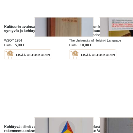
Kulttuurin avainsanoja : miten ne
Kielenoppimisen kehittyvät
syntyvät ja kehittyvät
arviointi- ja palautekäytänteet =
Developing feedback and
assessment practices in language
WSOY 1954
The University of Helsinki Language
learning
Centre 2018
5,00 €
10,00 €
Hinta:
Hinta:
LISÄÄ OSTOSKORIIN
LISÄÄ OSTOSKORIIN
Kehittyvät tiimit : organisaatioiden
Kehittyvät puolustusvoimat :
rakennemuutokseen liittyvä tiimien
kenraali Jaakko Valtanen