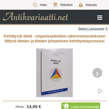
0
Haku
Ostoskori
Kirjaudu
Select Language
▼
Kehittyvät tiimit : organisaatioiden rakennemuutokseen
liittyvä tiimien ja tiimien johtamisen kehittymisprosessi
›
14,00 €
Hinta:
LISÄÄ OSTOSKORIIN