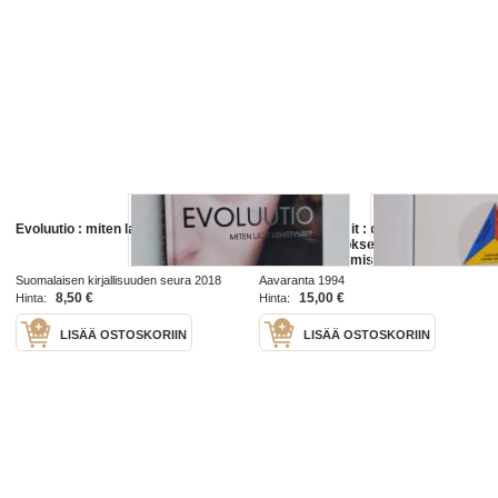
Evoluutio : miten lajit kehittyvät?
Kehittyvät tiimit : organisaatioiden
rakennemuutokseen liittyvä tiimien
ja tiimien johtamisen
kehittymisprosessi
Suomalaisen kirjallisuuden seura 2018
Aavaranta 1994
8,50 €
15,00 €
Hinta:
Hinta:
LISÄÄ OSTOSKORIIN
LISÄÄ OSTOSKORIIN