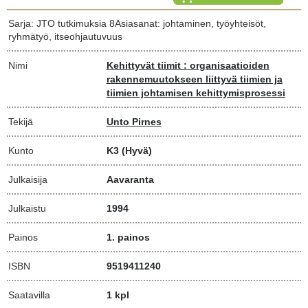
Sarja: JTO tutkimuksia 8Asiasanat: johtaminen, työyhteisöt,
ryhmätyö, itseohjautuvuus
Nimi
Kehittyvät tiimit : organisaatioiden
rakennemuutokseen liittyvä tiimien ja
tiimien johtamisen kehittymisprosessi
Tekijä
Unto Pirnes
Kunto
K3
(Hyvä)
Julkaisija
Aavaranta
Julkaistu
1994
Painos
1. painos
ISBN
9519411240
Saatavilla
1 kpl