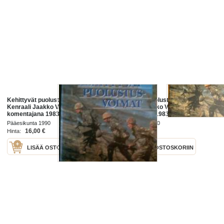
Kehittyvät puolustusvoimat -
Kehittyvät puolustusvoimat -
Kenraali Jaakko Valtanen
Kenraali Jaakko Valtanen
komentajana 1983-1990
komentajana 1983-1990
Pääesikunta 1990
Pääesikunta 1990
16,00 €
10,00 €
Hinta:
Hinta:
LISÄÄ OSTOSKORIIN
LISÄÄ OSTOSKORIIN