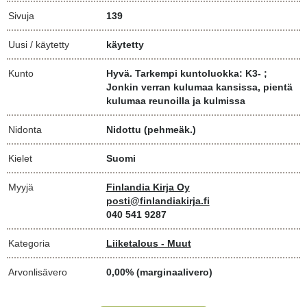
Sivuja
139
Uusi / käytetty
käytetty
Kunto
Hyvä. Tarkempi kuntoluokka: K3- ;
Jonkin verran kulumaa kansissa, pientä
kulumaa reunoilla ja kulmissa
Nidonta
Nidottu (pehmeäk.)
Kielet
Suomi
Myyjä
Finlandia Kirja Oy
posti@finlandiakirja.fi
040 541 9287
Kategoria
Liiketalous - Muut
Arvonlisävero
0,00% (marginaalivero)