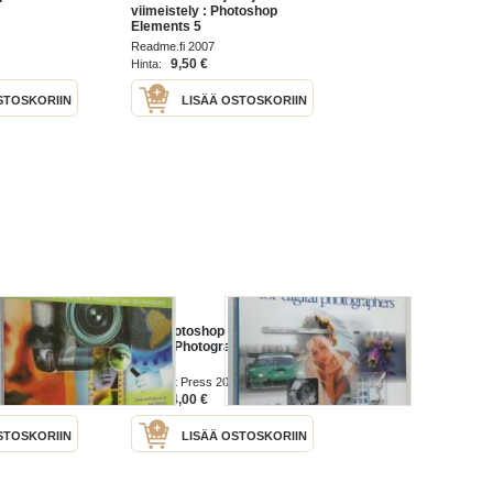
viimeistely : Photoshop
Elements 5
Readme.fi 2007
9,50 €
Hinta:
STOSKORIIN
LISÄÄ OSTOSKORIIN
h Adobe
The Photoshop CS Book for
Digital Photographers
Peachpit Press 2003
4,00 €
Hinta:
STOSKORIIN
LISÄÄ OSTOSKORIIN