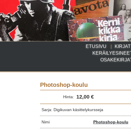
ETUSIVU
KIRJAT
KERÄILYESINEE
OSAKEKIRJA
Photoshop-koulu
12,00 €
Hinta:
Sarja: Digikuvan käsittelykursseja
Nimi
Photoshop-koulu