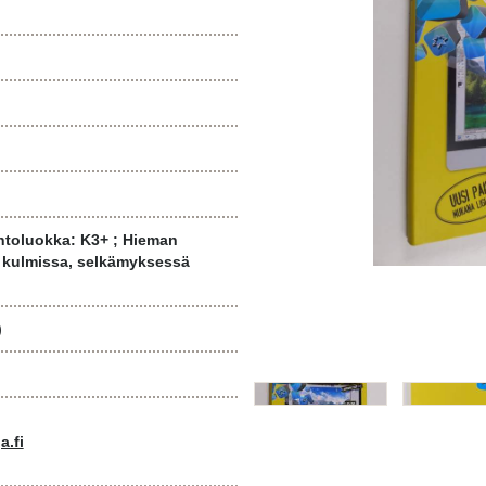
ntoluokka: K3+ ; Hieman
a kulmissa, selkämyksessä
)
a.fi