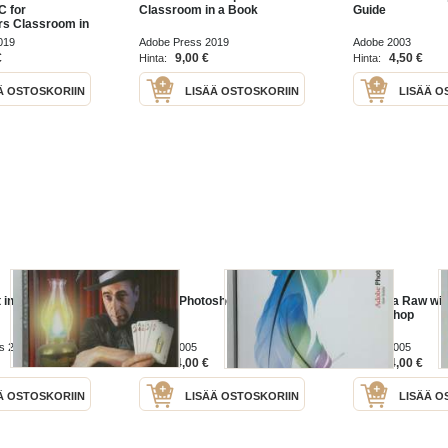
C for
Classroom in a Book
Guide
rs Classroom in
 Release)
019
Adobe Press 2019
Adobe 2003
€
9,00 €
4,50 €
Hinta:
Hinta:
Ä OSTOSKORIIN
LISÄÄ OSTOSKORIIN
LISÄÄ O
 in Photoshop
Adode Photoshop CS2 : user
Camera Raw wit
guide
Photoshop
is 2007
Adode 2005
Adode 2005
4,00 €
4,00 €
Hinta:
Hinta:
Ä OSTOSKORIIN
LISÄÄ OSTOSKORIIN
LISÄÄ O