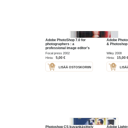
Adobe PhotoShop 7.0 for
Adobe Photo
photographers : a
& Photoshop 
professional image editor's
guide to the creative use of
Focal press 2002
Wiley 2008
PhotoShop for the Macintosh
5,00 €
15,00 
Hinta:
Hinta:
and PC
LISÄÄ OSTOSKORIIN
LISÄ
Photoshop CS kuvankäsittely
Adobe Light