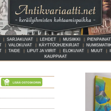
SARJAKUVAT
LEHDET
MUSIIKKI
PIENPAINA
T
VALOKUVAT
KÄYTTÖOHJEKIRJAT
NUMISMATII
T
TAIDE
LIPUT JA VIIRIT
ELOKUVAT
MUUT
KAUPPIAAT
LISÄÄ OSTOSKORIIN