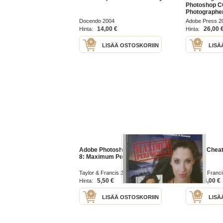
Photoshop C
Photographe
a Book (2019
Docendo 2004
Adobe Press 2
14,00 €
26,00 
Hinta:
Hinta:
LISÄÄ OSTOSKORIIN
LISÄ
Adobe Photoshop Elements
How to Cheat
8: Maximum Performance
CS3
Taylor & Francis 2010
Taylor & Franc
5,50 €
4,00 €
Hinta:
Hinta:
LISÄÄ OSTOSKORIIN
LISÄ