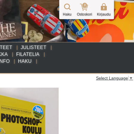
0
Haku
Ostoskori
Kirjaudu
TTEET
JULISTEET
KKA
FILATELIA
INFO
HAKU
Select Language
▼