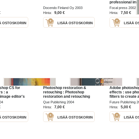
professional ima
guide to the crea
Docendo Finland Oy 2003
Focal press 2002
PhotoShop for t
€
9,00 €
7,50 €
Hinta:
Hinta:
and PC
Ä OSTOSKORIIN
LISÄÄ OSTOSKORIIN
LISÄÄ O
shop CS for
Photoshop restoration &
Adobe photoshop
s : a
retouching : Photoshop
effects : use ph
image editor's
restoration and retouching
filters to creat
creative use of
results instantly
04
Que Publishing 2004
Future Publishing 
r the Macintosh
€
7,00 €
5,00 €
Hinta:
Hinta:
ot included)
Ä OSTOSKORIIN
LISÄÄ OSTOSKORIIN
LISÄÄ O