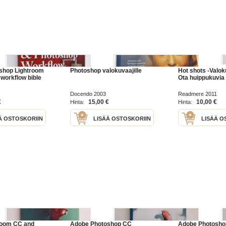
shop Lightroom
Photoshop valokuvaajille
Hot shots -Valok
workflow bible
Ota huippukuvia 
Docendo 2003
Readmere 2011
€
15,00 €
10,00 €
Hinta:
Hinta:
Ä OSTOSKORIIN
LISÄÄ OSTOSKORIIN
LISÄÄ O
room CC and
Adobe Photoshop CC
Adobe Photosho