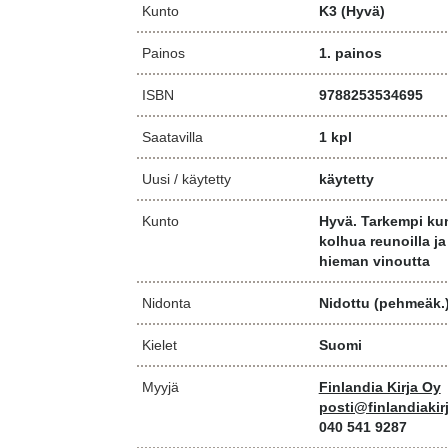
Kunto
K3
(Hyvä)
Painos
1. painos
ISBN
9788253534695
Saatavilla
1 kpl
Uusi / käytetty
käytetty
Kunto
Hyvä. Tarkempi ku
kolhua reunoilla j
hieman vinoutta
Nidonta
Nidottu (pehmeäk.
Kielet
Suomi
Myyjä
Finlandia Kirja Oy
posti@finlandiakirj
040 541 9287