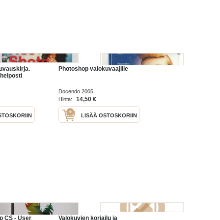
uvauskirja.
Photoshop valokuvaajille
helposti
Docendo 2005
14,50 €
Hinta:
STOSKORIIN
LISÄÄ OSTOSKORIIN
p CS - User
Valokuvien korjailu ja