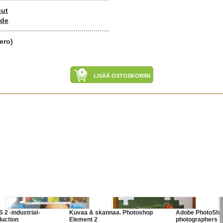
uut
ide
ero)
LISÄÄ OSTOSKORIIN
2 -industrial-
Kuvaa & skannaa. Photoshop
Adobe PhotoShop
duction
Element 2
photographers :