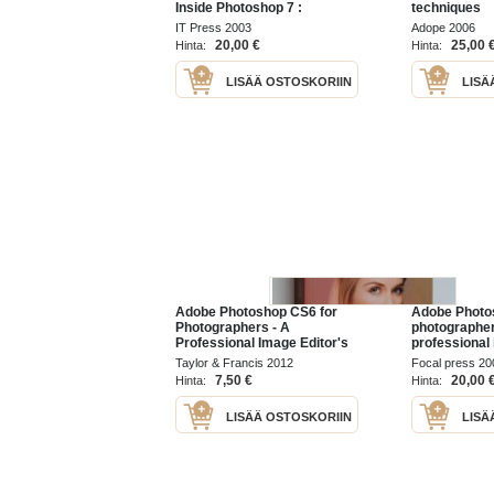
Inside Photoshop 7 :
techniques
edistynyt käyttö
IT Press 2003
Adope 2006
20,00 €
25,00 
Hinta:
Hinta:
LISÄÄ OSTOSKORIIN
LISÄ
Adobe Photoshop CS6 for
Adobe Photo
Photographers - A
photographer
Professional Image Editor's
professional 
Guide to the Creative Use of
guide to the 
Taylor & Francis 2012
Focal press 20
Photoshop for the Macintosh
Photoshop fo
7,50 €
20,00 
Hinta:
Hinta:
and PC
and PC (CD n
LISÄÄ OSTOSKORIIN
LISÄ