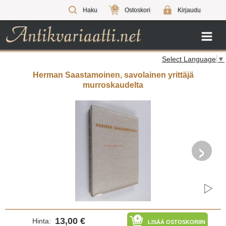
0
Haku
Ostoskori
Kirjaudu
Select Language
▼
Herman Saastamoinen, savolainen yrittäjä
murroskaudelta
›
13,00 €
Hinta:
LISÄÄ OSTOSKORIIN