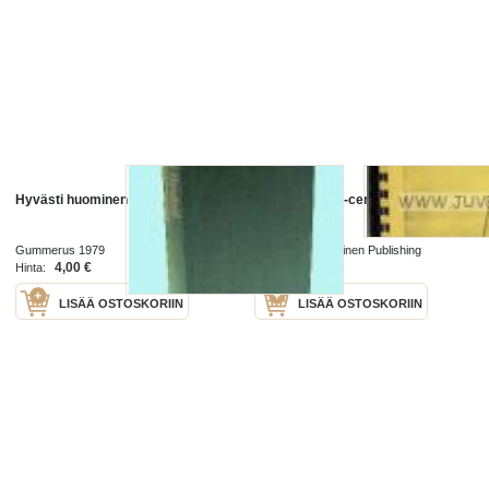
Hyvästi huominen
Practical ferro-cement
boatbuilding
Gummerus 1979
International Marinen Publishing
Company 1972
4,00 €
20,00 €
Hinta:
Hinta:
LISÄÄ OSTOSKORIIN
LISÄÄ OSTOSKORIIN