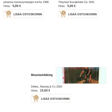
Uimonen, Jarl Wulff, Karl Mandelin,
johanna menestyskirjojen kerho 1986
Yhtyneet Kuvalehdet Oy 1941
Veikko Räsänen, Arvo Saloranta,
5,00 €
5,00 €
Hinta:
Hinta:
LISÄÄ OSTOSKORIIN
LISÄÄ OSTOSKORIIN
Mountainbiking
Delius, Klasing & Co 2002
15,00 €
Hinta:
LISÄÄ OSTOSKORIIN