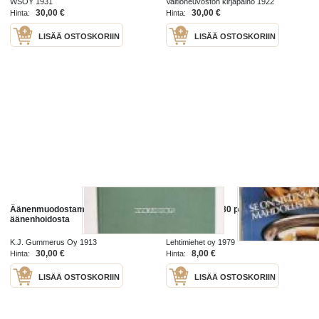
WSOY 1931
Valtioneuvoston kirjapaino 1922
30,00 €
30,00 €
Hinta:
Hinta:
LISÄÄ OSTOSKORIIN
LISÄÄ OSTOSKORIIN
Äänenmuodostamisesta ja
Irti tupakasta 30 päivässä
äänenhoidosta
K.J. Gummerus Oy 1913
Lehtimiehet oy 1979
30,00 €
8,00 €
Hinta:
Hinta:
LISÄÄ OSTOSKORIIN
LISÄÄ OSTOSKORIIN