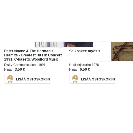
Peter Noone & The Herman's
Se koskee myös sinua
Hermits - Greatest Hits In Concert
1991. C-kasetti. Woodford Music
WMMC 4630
Disky Communications 1991
Uusi kirjakerho 1976
3,50 €
6,50 €
Hinta:
Hinta:
LISÄÄ OSTOSKORIIN
LISÄÄ OSTOSKORIIN