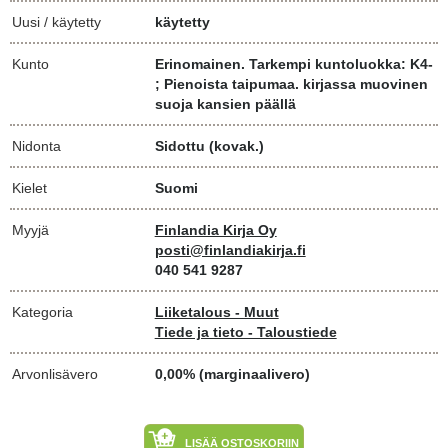
Uusi / käytetty
käytetty
Kunto
Erinomainen. Tarkempi kuntoluokka: K4-
; Pienoista taipumaa. kirjassa muovinen
suoja kansien päällä
Nidonta
Sidottu (kovak.)
Kielet
Suomi
Myyjä
Finlandia Kirja Oy
posti@finlandiakirja.fi
040 541 9287
Kategoria
Liiketalous - Muut
Tiede ja tieto - Taloustiede
Arvonlisävero
0,00% (marginaalivero)
LISÄÄ OSTOSKORIIN