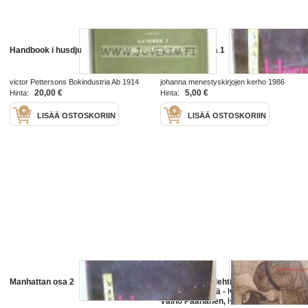
Handbook i husdjursskötsel
Manhattan osa 1
victor Pettersons Bokindustria Ab 1914
johanna menestyskirjojen kerho 1986
20,00 €
5,00 €
Hinta:
Hinta:
LISÄÄ OSTOSKORIIN
LISÄÄ OSTOSKORIIN
Manhattan osa 2
Suomen Kuvalehti 1941 nr 42,
uusia everstejä - Kurt Bruncrona,
Väinö Paananen, Herman