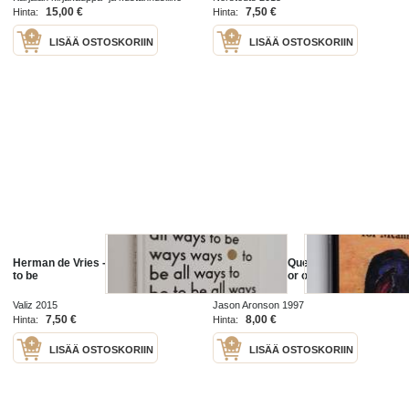
1909
15,00 €
7,50 €
Hinta:
Hinta:
LISÄÄ OSTOSKORIIN
LISÄÄ OSTOSKORIIN
Herman de Vries - To be All Ways
Death and the Quest for Meaning -
to be
Essays in Honor of Herman Feifel
Valiz 2015
Jason Aronson 1997
7,50 €
8,00 €
Hinta:
Hinta:
LISÄÄ OSTOSKORIIN
LISÄÄ OSTOSKORIIN