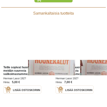
Samankaltaisia tuotteita
Teille sopivat huonekalut löydätte
Teille sopivat huonekalut löydätte
meidän suuresta
meidän suuresta
valikoimastamme. - Herman
valikoimastamme. - Herman
Lassin Huonekaluliike, Jyväskylä -
Lassin Huonekaluliike, Jyväskylä -
Herman Lassi 192?
Herman Lassi 192?
mainos
mainos
5,00 €
7,00 €
Hinta:
Hinta:
LISÄÄ OSTOSKORIIN
LISÄÄ OSTOSKORIIN