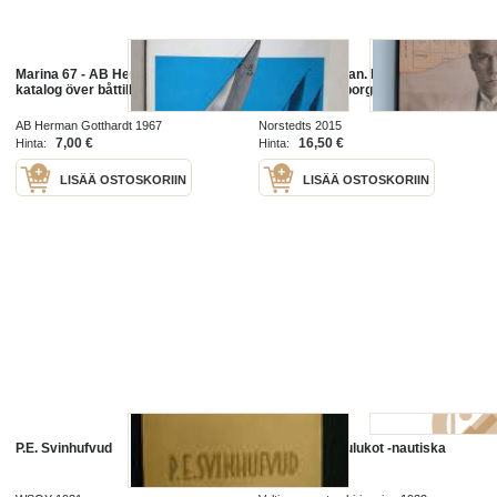
Marina 67 - AB Herman Gotthardt,
Käraste Herman. Rasbiologen
katalog över båttillbehör
Herman Lundborgs gåta
AB Herman Gotthardt 1967
Norstedts 2015
7,00 €
16,50 €
Hinta:
Hinta:
LISÄÄ OSTOSKORIIN
LISÄÄ OSTOSKORIIN
P.E. Svinhufvud
Merenkulkutaulukot -nautiska
tabeller