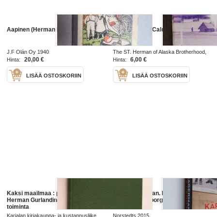
Aapinen (Herman Niemi)
Saint Herman Calendar 1989
J.F Olán Oy 1940
The ST. Herman of Alaska Brotherhood,
Platinan California 1989
20,00 €
6,00 €
Hinta:
Hinta:
LISÄÄ OSTOSKORIIN
LISÄÄ OSTOSKORIIN
Kaksi maailmaa : pastori Rudolf
Käraste Herman. Rasbiologen
Herman Gurlandin elämä ja
Herman Lundborgs gåta
toiminta
Karjalan kirjakauppa- ja kustannusliike
Norstedts 2015