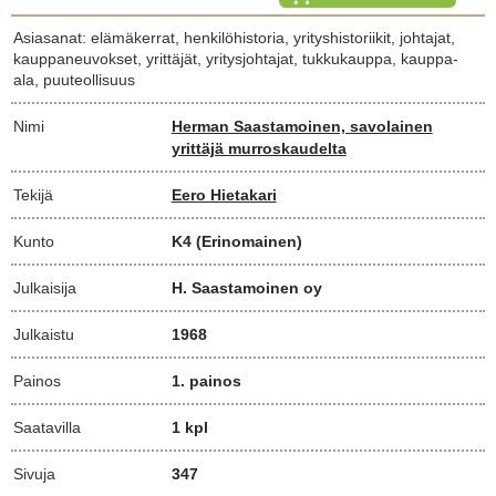
Asiasanat: elämäkerrat, henkilöhistoria, yrityshistoriikit, johtajat,
kauppaneuvokset, yrittäjät, yritysjohtajat, tukkukauppa, kauppa-
ala, puuteollisuus
Nimi
Herman Saastamoinen, savolainen
yrittäjä murroskaudelta
Tekijä
Eero Hietakari
Kunto
K4
(Erinomainen)
Julkaisija
H. Saastamoinen oy
Julkaistu
1968
Painos
1. painos
Saatavilla
1 kpl
Sivuja
347