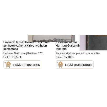
Lukkarin lapset Herman Siukosen
Kaksi maailmaa : pastori Rudolf
perheen vaiheita kirjeenvaihdon
Herman Gurlandin elämä ja
kertomana
toiminta
Herman Siukkosen jälkeläiset 2011
Karjalan kirjakauppa- ja kustannusliike
1909
15,50 €
12,00 €
Hinta:
Hinta:
LISÄÄ OSTOSKORIIN
LISÄÄ OSTOSKORIIN