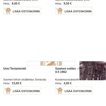
kulttuurirahasto 1992-1993
- Suomen kulttuurirahasto 1994-
8,00 €
9,50 €
Hinta:
Hinta:
1995
LISÄÄ OSTOSKORIIN
LISÄÄ OSTOSKORIIN
Uusi Testamentti
Suomen sotilas - Suomen mies no
4-5 1962
Suomen kirkon sisälähetys Sortavala
Kustannusosakeyhtiö Suomen Mies
1914
1962
15,00 €
4,00 €
Hinta:
Hinta:
LISÄÄ OSTOSKORIIN
LISÄÄ OSTOSKORIIN