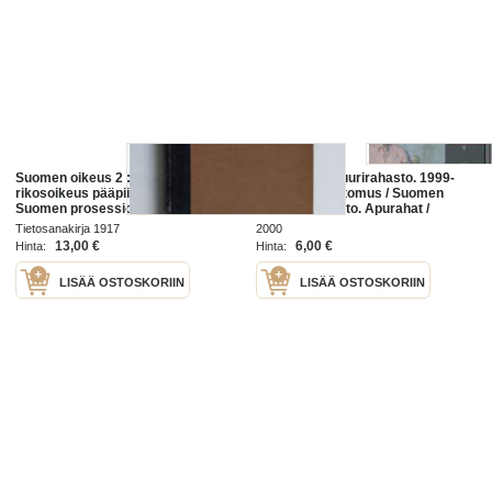
Suomen oikeus 2 : Suomen
Suomen Kulttuurirahasto. 1999-
rikosoikeus pääpiirteittäin ;
2000Vuosikertomus / Suomen
Suomen prosessioikeus
Kulttuurirahasto. Apurahat /
pääpiirteittäin ; Suomen
Suomen Kulttuurirahasto.
Tietosanakirja 1917
2000
konkurssioikeus pääpiirteittäin ;
Apurahat toimintavuonna ... /
13,00 €
6,00 €
Hinta:
Hinta:
Suomen esineoikeus pääpiir...
Suomen
LISÄÄ OSTOSKORIIN
LISÄÄ OSTOSKORIIN