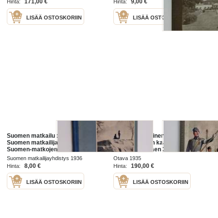
171,00 €
9,00 €
Hinta:
Hinta:
historiasta
LISÄÄ OSTOSKORIIN
LISÄÄ OSTOSKORIIN
Suomen matkailu : kuvateos :
Suomen Valkoinen kaarti : lyhyt
Suomen matkailijayhdistyksen ja
esitys Suomen kaartin
Suomen-matkojen
(Henkivartioväen 3. Suomen
äänenkannattaja
Tarkk'ampujapataljoonan) ja
Suomen matkailijayhdistys 1936
Otava 1935
Suomen Valkoisen kaartin
8,00 €
190,00 €
Hinta:
Hinta:
historiasta
LISÄÄ OSTOSKORIIN
LISÄÄ OSTOSKORIIN