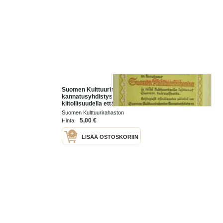
Suomen Kulttuurirahaston
kannatusyhdistys tunnustaa
kiitollisuudella että Rautjärven
Osuuskauppa r.l. on kartuttanut
Suomen Kulttuurirahaston
Suomen Kulttuurirahastoa ja tällä
kannatusyhdistys 1938
5,00 €
Hinta:
LISÄÄ OSTOSKORIIN