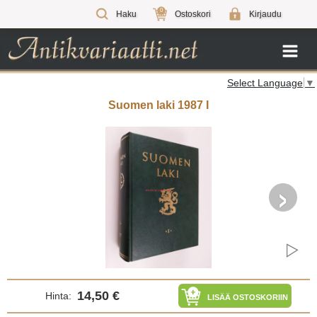
0
Haku
Ostoskori
Kirjaudu
Select Language
▼
Suomen laki 1987 I
›
14,50 €
Hinta:
LISÄÄ OSTOSKORIIN