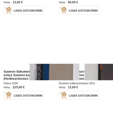
Keski-Suomi itsenäisyyden aikana
Suomen piiri 2010
12,00 €
90,00 €
Hinta:
Hinta:
LISÄÄ OSTOSKORIIN
LISÄÄ OSTOSKORIIN
Suomen Valkoinen kaarti : lyhyt
Suomen Kulttuurirahasto : Suomen
esitys Suomen kaartin
Kulttuurirahaston Vuosikertomus
(Henkivartioväen 3. Suomen
2009-2010 ; Suomen
Tarkk'ampujapataljoonan) ja
Kulttuurirahaston Apurahat 2009-
Otava 1935
Suomen kulttuurirahasto 2011
Suomen Valkoisen kaartin
2010 ; Taiteella suuntaa elämään
225,00 €
12,00 €
Hinta:
Hinta:
historiasta (suojakotelossa)
LISÄÄ OSTOSKORIIN
LISÄÄ OSTOSKORIIN