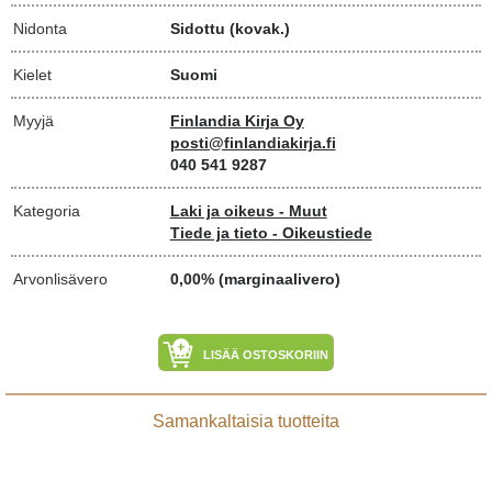
Nidonta
Sidottu (kovak.)
Kielet
Suomi
Myyjä
Finlandia Kirja Oy
posti@finlandiakirja.fi
040 541 9287
Kategoria
Laki ja oikeus - Muut
Tiede ja tieto - Oikeustiede
Arvonlisävero
0,00% (marginaalivero)
LISÄÄ OSTOSKORIIN
Samankaltaisia tuotteita