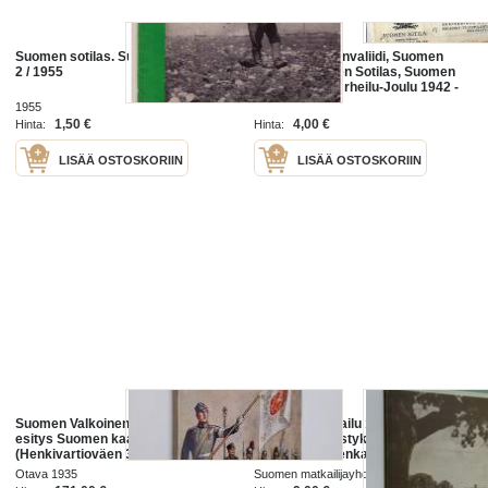
Suomen sotilas. Suomen mies. N:o
SPR,Suomen Invaliidi, Suomen
2 / 1955
Heimo, Suomen Sotilas, Suomen
Aliupseeri ja Urheilu-Joulu 1942 -
firmalomake 6 kpl
1955
1,50 €
4,00 €
Hinta:
Hinta:
LISÄÄ OSTOSKORIIN
LISÄÄ OSTOSKORIIN
Suomen Valkoinen kaarti : lyhyt
Suomen matkailu 1937 : Suomen
esitys Suomen kaartin
matkailijayhdistyksen ja Suomen-
(Henkivartioväen 3 Suomen
matkojen äänenkannattaja
Tarkk'ampujapataljoonan) ja
Otava 1935
Suomen matkailijayhdistys 1937
Suomen Valkoisen kaartin