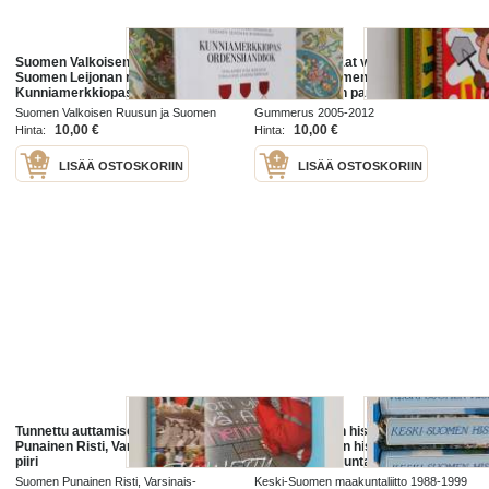
Suomen Valkoisen Ruusun ja
Suomen parhaat vitsit -paketti
Suomen Leijonan ritarikunnat :
(3kirjaa) : Suomen parhaat vitsit
Kunniamerkkiopas - Finlands Vita
2005 ; Suomen parhaat vitsit 2010
Ros och Finlands Lejons ordnar : -
; Suomen parhaat vitsit 2013
Suomen Valkoisen Ruusun ja Suomen
Gummerus 2005-2012
Ordenshandbok
Leijonan ritarikunnat 2017
10,00 €
10,00 €
Hinta:
Hinta:
LISÄÄ OSTOSKORIIN
LISÄÄ OSTOSKORIIN
Tunnettu auttamisesta : Suomen
Keski-Suomen historia 1-3 : Keski-
Punainen Risti, Varsinais-Suomen
Suomen vanhin historia ; Keski-
piiri
Suomen maakunta-ajatuksen
synnystä itsenäisyyden aikaan ;
Suomen Punainen Risti, Varsinais-
Keski-Suomen maakuntaliitto 1988-1999