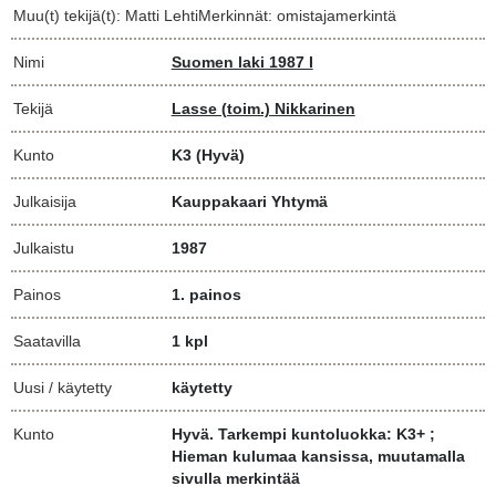
Muu(t) tekijä(t): Matti LehtiMerkinnät: omistajamerkintä
Nimi
Suomen laki 1987 I
Tekijä
Lasse (toim.) Nikkarinen
Kunto
K3
(Hyvä)
Julkaisija
Kauppakaari Yhtymä
Julkaistu
1987
Painos
1. painos
Saatavilla
1 kpl
Uusi / käytetty
käytetty
Kunto
Hyvä. Tarkempi kuntoluokka: K3+ ;
Hieman kulumaa kansissa, muutamalla
sivulla merkintää