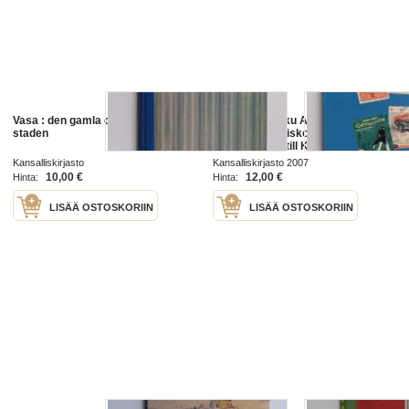
Vasa : den gamla och den nya
Agricolasta Aku Ankkaan : kaikki
staden
tallella kansalliskokoelmassa! =
Från Agricola till Kalle Anka =
From Agricola to Donald Duck -
Kansalliskirjasto
Kansalliskirjasto 2007
Från Agricola till Kalle Anka - F...
10,00 €
12,00 €
Hinta:
Hinta:
LISÄÄ OSTOSKORIIN
LISÄÄ OSTOSKORIIN