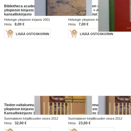
Bibliotheca academica : Helsingin
ABC : lukeminen esivallan
yliopiston kirjasto - Suomen
palveluksessa = ABC : läsandet i
kansalliskirjasto
överhetens tjänst
Helsingin yliopiston kirjasto 2001
Helsingin yliopiston kirjasto, Suomen
kansalliskirjasto 2002
8,00 €
7,00 €
Hinta:
Hinta:
LISÄÄ OSTOSKORIIN
LISÄÄ OSTOSKORIIN
Tiedon valtakunnassa : Helsingin
Tiedon valtakunnassa : Helsingin
yliopiston kirjasto -
yliopiston kirjasto -
Kansalliskirjasto 1640-2010
Kansalliskirjasto 1640-2010
Suomalaisen kirjallisuuden seura 2012
Suomalaisen kirjallisuuden seura 2012
32,00 €
23,00 €
Hinta:
Hinta: