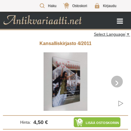
0
Haku
Ostoskori
Kirjaudu
Select Language
▼
Kansalliskirjasto 4/2011
›
4,50 €
Hinta:
LISÄÄ OSTOSKORIIN