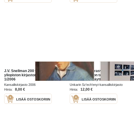
J.V. Snellman 200 vuotta. Helsingin
Sukulaiset parrasvaloissa :
yliopiston kirjaston tiedotuslehti
Suomen ja Viron teatteri
1/2006
unkarilaisilla näyttämöillä
Kansalliskirjasto 2006
Unkarin Szʹechʹenyi-kansalliskirjasto
2005
8,00 €
12,00 €
Hinta:
Hinta:
LISÄÄ OSTOSKORIIN
LISÄÄ OSTOSKORIIN