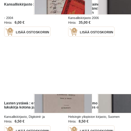
Kansalliskirjasto : J.L. Runeberg
SHH! : Suomalainen underground =
SHH! : den finländska
undergrounden
- 2004
Kansalliskirjasto 2006
6,00 €
35,00 €
Hinta:
Hinta:
LISÄÄ OSTOSKORIIN
LISÄÄ OSTOSKORIIN
Lasten ystäwä : ensimmäinen
Kirjoituksen lumo ; Con text The
lukukirja kotona ja koulussa
metamorphoses of writing
Kansalliskirjasto, Digitointi- ja
Helsingin yliopiston kirjasto, Suomen
konservointikeskus 1999
kansalliskirjasto 2003
6,50 €
8,50 €
Hinta:
Hinta:
LISÄÄ OSTOSKORIIN
LISÄÄ OSTOSKORIIN