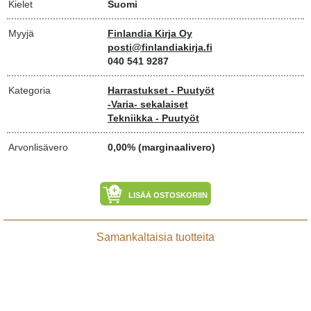
Kielet
Suomi
Myyjä
Finlandia Kirja Oy
posti@finlandiakirja.fi
040 541 9287
Kategoria
Harrastukset - Puutyöt
-Varia- sekalaiset
Tekniikka - Puutyöt
Arvonlisävero
0,00% (marginaalivero)
LISÄÄ OSTOSKORIIN
Samankaltaisia tuotteita