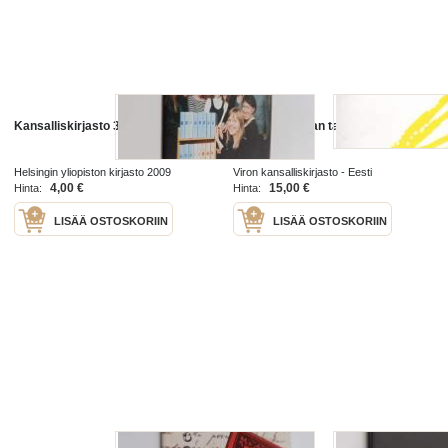
Kansalliskirjasto 3/2009
Virolaisen kirjan tarina
Helsingin yliopiston kirjasto 2009
Viron kansalliskirjasto - Eesti
Rahvusraamatukogu 2011
4,00 €
15,00 €
Hinta:
Hinta:
LISÄÄ OSTOSKORIIN
LISÄÄ OSTOSKORIIN