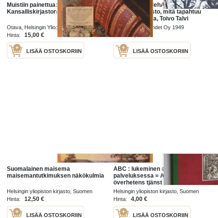
Muistiin painettua:
Suomen KuvalehAaro 1949 nr 8
Kansalliskirjaston kulttuuriaarteita
Kansalliskirjasto, mitä tapahtuu
Ahvenanmaalla, Toivo Talvi
etsaussarja
Otava, Helsingin Yliopiston Kirjasto 2004
Yhtyneet Kuvalehdet Oy 1949
15,00 €
5,00 €
Hinta:
Hinta:
LISÄÄ OSTOSKORIIN
LISÄÄ OSTOSKORIIN
Suomalainen maisema
ABC : lukeminen esivallan
maisemantutkimuksen näkökulmia
palveluksessa = ABC : läsandet i
överhetens tjänst
Helsingin yliopiston kirjasto, Suomen
Helsingin yliopiston kirjasto, Suomen
kansalliskirjasto 2002
kansalliskirjasto 2002
12,50 €
4,00 €
Hinta:
Hinta:
LISÄÄ OSTOSKORIIN
LISÄÄ OSTOSKORIIN