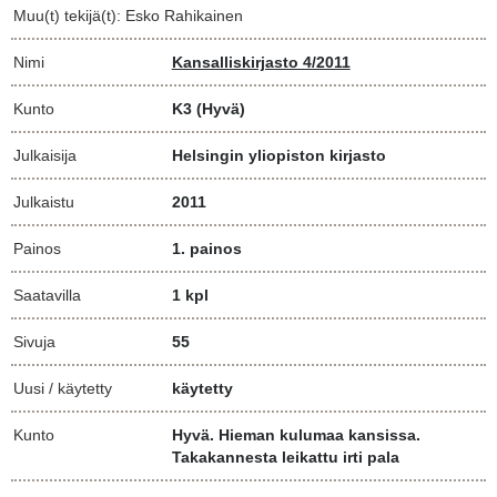
Muu(t) tekijä(t): Esko Rahikainen
Nimi
Kansalliskirjasto 4/2011
Kunto
K3
(Hyvä)
Julkaisija
Helsingin yliopiston kirjasto
Julkaistu
2011
Painos
1. painos
Saatavilla
1 kpl
Sivuja
55
Uusi / käytetty
käytetty
Kunto
Hyvä. Hieman kulumaa kansissa.
Takakannesta leikattu irti pala