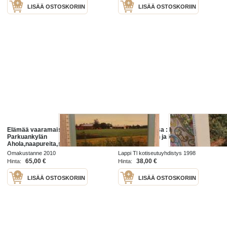
LISÄÄ OSTOSKORIIN
LISÄÄ OSTOSKORIIN
Elämää vaaramaisemissa -
Elämää Lapissa : Lappilaisten
Parkuankylän
elämää sanoin ja kuvin eri
Ahola,naapureita,sukulaisia,kylän
aikakausina
elämää
Omakustanne 2010
Lappi Tl kotiseutuyhdistys 1998
65,00 €
38,00 €
Hinta:
Hinta:
LISÄÄ OSTOSKORIIN
LISÄÄ OSTOSKORIIN