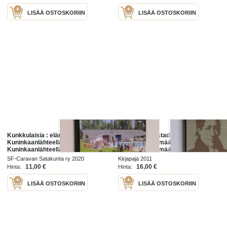
LISÄÄ OSTOSKORIIN
LISÄÄ OSTOSKORIIN
Kunkkulaisia : elämää
Lars Levi Laestadius : yksi mies,
Kuninkaanlähteellä - Elämää
seitsemän elämää - Yksi mies,
Kuninkaanlähteellä
seitsemän elämää
SF-Caravan Satakunta ry 2020
Kirjapaja 2011
11,00 €
16,00 €
Hinta:
Hinta:
LISÄÄ OSTOSKORIIN
LISÄÄ OSTOSKORIIN