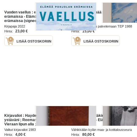
Vuoden vaellus : elämää Pohjolan
Tekniikka elämää palvelemaan
erämaissa - Elämää Pohjolan
erämaissa (signeerattu, tekijän
omiste)
Kirjapaja 2022
Tekniikka elämää palvelemaan TEP 1988
23,00 €
15,00 €
Hinta:
Hinta:
LISÄÄ OSTOSKORIIN
LISÄÄ OSTOSKORIIN
Kirjavaliot : Hayden, Torey : Sheila,
Vähikkälän kyläkirja : elämää
ystäväni ; Reeman, Douglas :
Vähikkälässä - Elämää
Vieraan lipun alla ; Money, Anton :
Vähikkälässä
Elämää pohjoisessa ; East, Ben :
Valitut kirjavaliot 1983
Vähikkälän kylän maa- ja kotitalousseura
Elämää pohjoisessa ; K...
2009
4,00 €
80,00 €
Hinta:
Hinta: