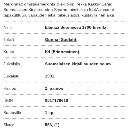
Merkinnät: omistajamerkintä & exlibris: Pekka KakkuriSarja:
Suomalaisen Kirjallisuuden Seuran toimituksia 544Asiasanat:
tapakulttuuri, vapauden aika, oikeuslaitos, kustavilainen aika
Nimi
Elämää Suomessa 1700-luvulla
Tekijä
Gunnar Suolahti
Kunto
K4
(Erinomainen)
Julkaisija
Suomalaisen kirjallisuuden seura
Julkaistu
1991
Painos
2. painos
ISBN
9517176619
Saatavilla
1 kpl
Sivuja
556, (1)