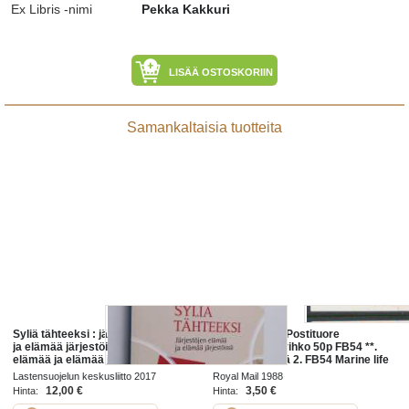
Ex Libris -nimi
Pekka Kakkuri
LISÄÄ OSTOSKORIIN
Samankaltaisia tuotteita
Syliä tähteeksi : järjestöjen elämää
Iso-Britannia: Postituore
ja elämää järjestöissä - Järjestöjen
käyttömerkkivihko 50p FB54 **.
elämää ja elämää järjestöissä
Merten elämää 2. FB54 Marine life
2. The Common Hermit crab,
Lastensuojelun keskusliitto 2017
Royal Mail 1988
Bladder wrack, Laver spire shell.
12,00 €
3,50 €
Hinta:
Hinta: