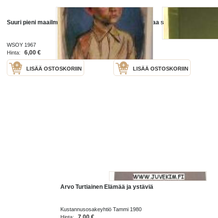
Suuri pieni maailma - Hei elämää!
Puoli vuosisataa suomalaista liike-
elämää
WSOY 1967
1948
6,00 €
9,00 €
Hinta:
Hinta:
LISÄÄ OSTOSKORIIN
LISÄÄ OSTOSKORIIN
Arvo Turtiainen Elämää ja ystäviä
Kustannusosakeyhtiö Tammi 1980
7,00 €
Hinta: