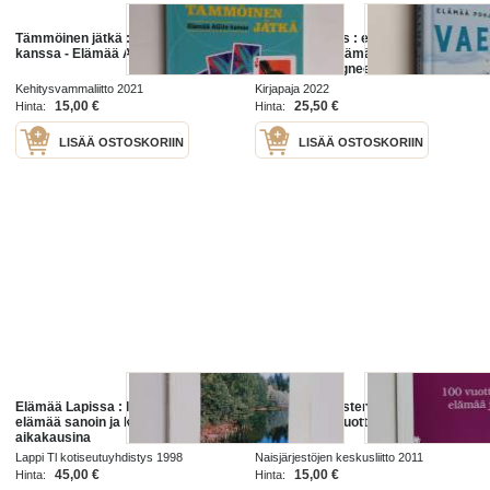
Tämmöinen jätkä : elämää AGUn
Vuoden vaellus : elämää Pohjolan
kanssa - Elämää AGUn kanssa
erämaissa - Elämää Pohjolan
erämaissa (signeerattu, tekijän
omiste)
Kehitysvammaliitto 2021
Kirjapaja 2022
15,00 €
25,50 €
Hinta:
Hinta:
LISÄÄ OSTOSKORIIN
LISÄÄ OSTOSKORIIN
Elämää Lapissa : lappilaisten
100 vuotta naisten elämää ja
elämää sanoin ja kuvin eri
tekoja - Sata vuotta naisten elämää
aikakausina
ja tekoja
Lappi Tl kotiseutuyhdistys 1998
Naisjärjestöjen keskusliitto 2011
45,00 €
15,00 €
Hinta:
Hinta: