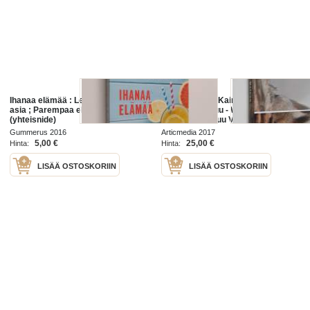
Ihanaa elämää : Lempi ei ole leikin
Villiä elämää : Kainuu = Wild life :
asia ; Parempaa elämää
Kainuu - Kainuu - Wild life : Kainuu
(yhteisnide)
- Wild life Kainuu Villiä elämää
Gummerus 2016
Articmedia 2017
5,00 €
25,00 €
Hinta:
Hinta:
LISÄÄ OSTOSKORIIN
LISÄÄ OSTOSKORIIN