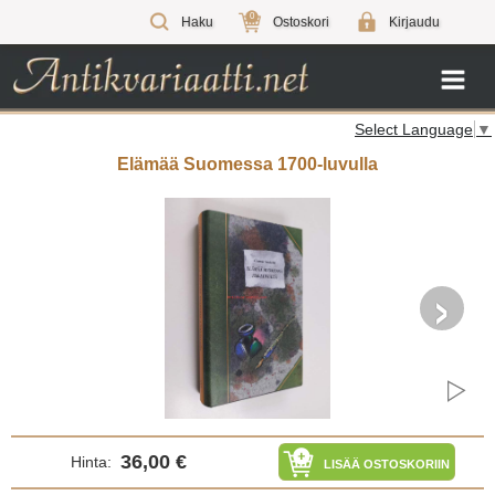
0
Haku
Ostoskori
Kirjaudu
Select Language
▼
Elämää Suomessa 1700-luvulla
›
36,00 €
Hinta:
LISÄÄ OSTOSKORIIN