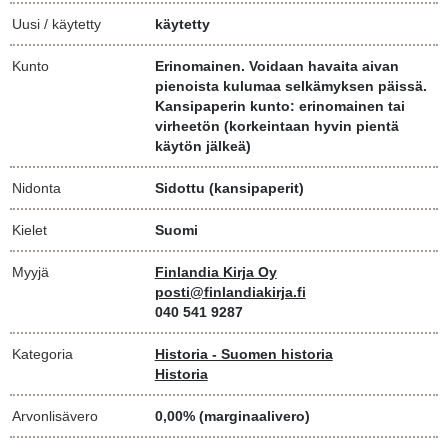
Uusi / käytetty
käytetty
Kunto
Erinomainen. Voidaan havaita aivan
pienoista kulumaa selkämyksen päissä.
Kansipaperin kunto: erinomainen tai
virheetön (korkeintaan hyvin pientä
käytön jälkeä)
Nidonta
Sidottu (kansipaperit)
Kielet
Suomi
Myyjä
Finlandia Kirja Oy
posti@finlandiakirja.fi
040 541 9287
Kategoria
Historia - Suomen historia
Historia
Arvonlisävero
0,00% (marginaalivero)