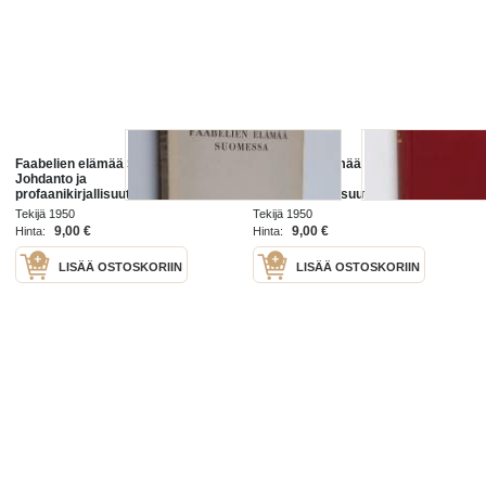
Faabelien elämää Suomessa 1 :
Faabelien elämää Suomessa 1 :
Johdanto ja
Johdanto ja
profaanikirjallisuutemme faabelien
profaanikirjallisuutemme faabelien
elämää Ruotsi-Suomen aikana
elämää Ruotsi-Suomen aikana
Tekijä 1950
Tekijä 1950
9,00 €
9,00 €
Hinta:
Hinta:
LISÄÄ OSTOSKORIIN
LISÄÄ OSTOSKORIIN