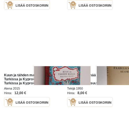
LISÄÄ OSTOSKORIIN
LISÄÄ OSTOSKORIIN
Kuun ja tähden mailla : elämää
Faabelien elämää Suomessa 1 :
Turkissa ja Kyproksella - Elämää
Johdanto ja
Turkissa ja Kyproksella
profaanikirjallisuutemme faabelien
elämää Ruotsi-Suomen aikana
Atena 2015
Tekijä 1950
12,00 €
8,00 €
Hinta:
Hinta:
LISÄÄ OSTOSKORIIN
LISÄÄ OSTOSKORIIN