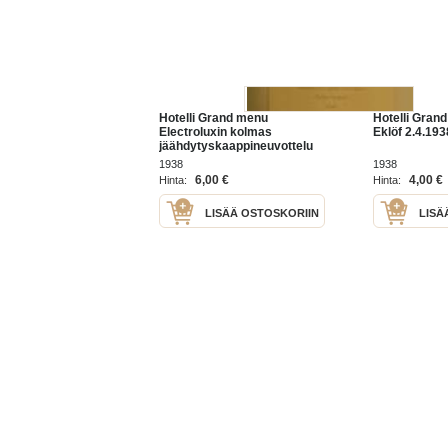
Hotelli Grand menu
Hotelli Gran
Electroluxin kolmas
Eklöf 2.4.193
jäähdytyskaappineuvottelu
Helsingissä 18-19.3.1938
1938
1938
6,00 €
4,00 €
Hinta:
Hinta:
LISÄÄ OSTOSKORIIN
LISÄ