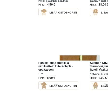
Hotelli-Ravintola Satumaa
Elanto. Hotelli-
1988
4,50 €
18,00 
Hinta:
Hinta:
LISÄÄ OSTOSKORIIN
LISÄ
Pohjola-opas Hotelli-ja
Suomen Kuval
nimiluettelo Liite Pohjola-
Turun föri, u
oppaaseen
hotelli Vaaku
19?
Yhtyneet Kuva
8,00 €
4,00 €
Hinta:
Hinta:
LISÄÄ OSTOSKORIIN
LISÄ