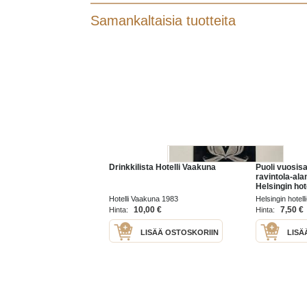
Samankaltaisia tuotteita
Drinkkilista Hotelli Vaakuna
Puoli vuosisat
ravintola-ala
Helsingin hote
ravintolakoul
Hotelli Vaakuna 1983
Helsingin hotell
vuotishistorii
1984
10,00 €
7,50 €
Hinta:
Hinta:
LISÄÄ OSTOSKORIIN
LISÄ