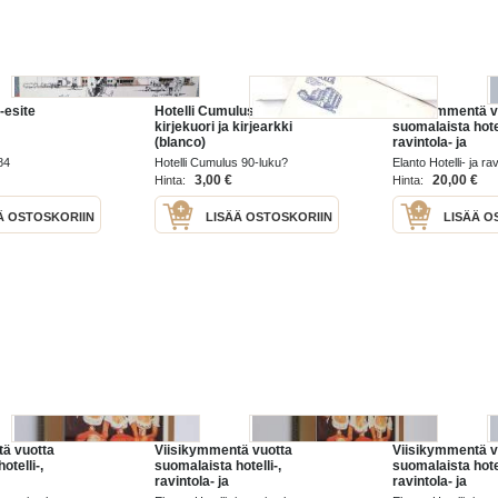
 -esite
Hotelli Cumulus Jyväskylä
Viisikymmentä v
kirjekuori ja kirjearkki
suomalaista hotel
(blanco)
ravintola- ja
kahvilamainonta
984
Hotelli Cumulus 90-luku?
Elanto Hotelli- ja r
1988
3,00 €
20,00 €
Hinta:
Hinta:
Ä OSTOSKORIIN
LISÄÄ OSTOSKORIIN
LISÄÄ O
ä vuotta
Viisikymmentä vuotta
Viisikymmentä v
otelli-,
suomalaista hotelli-,
suomalaista hotel
ravintola- ja
ravintola- ja
ontaa
kahvilamainontaa (tekijän
kahvilamainonta