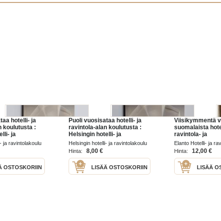
aa hotelli- ja
Puoli vuosisataa hotelli- ja
Viisikymmentä v
n koulutusta :
ravintola-alan koulutusta :
suomalaista hotel
lli- ja
Helsingin hotelli- ja
ravintola- ja
un 50-
ravintolakoulun 50-
kahvilamainonta
i- ja ravintolakoulu
Helsingin hotelli- ja ravintolakoulu
Elanto Hotelli- ja r
kki
vuotishistoriikki
1984
1988
8,00 €
12,00 €
Hinta:
Hinta:
Ä OSTOSKORIIN
LISÄÄ OSTOSKORIIN
LISÄÄ O