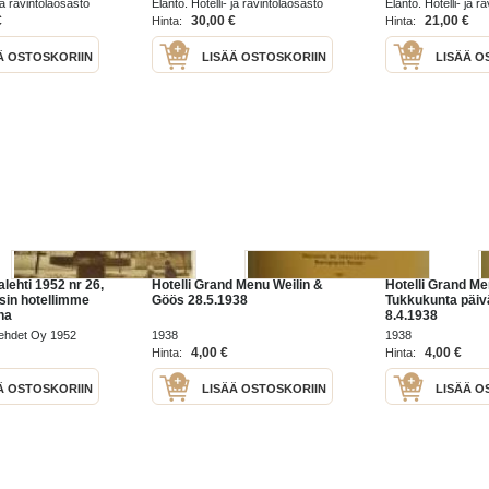
 ja ravintolaosasto
Elanto. Hotelli- ja ravintolaosasto
Elanto. Hotelli- ja r
omiste, signeerattu)
1988
1988
€
30,00 €
21,00 €
Hinta:
Hinta:
Ä OSTOSKORIIN
LISÄÄ OSTOSKORIIN
LISÄÄ O
ehti 1952 nr 26,
Hotelli Grand Menu Weilin &
Hotelli Grand M
usin hotellimme
Göös 28.5.1938
Tukkukunta päivä
na
8.4.1938
lehdet Oy 1952
1938
1938
4,00 €
4,00 €
Hinta:
Hinta:
Ä OSTOSKORIIN
LISÄÄ OSTOSKORIIN
LISÄÄ O