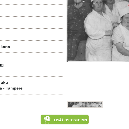
takana
om
luku
a - Tampere
LISÄÄ OSTOSKORIIN