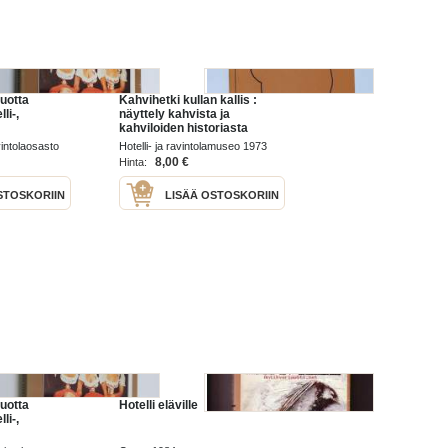
uotta
Kahvihetki kullan kallis :
li-,
näyttely kahvista ja
kahviloiden historiasta
a
avataan Hotelli- ja
avintolaosasto
Hotelli- ja ravintolamuseo 1973
ravintolamuseossa
8,00 €
Hinta:
11.12.1973
STOSKORIIN
LISÄÄ OSTOSKORIIN
uotta
Hotelli eläville
li-,
a