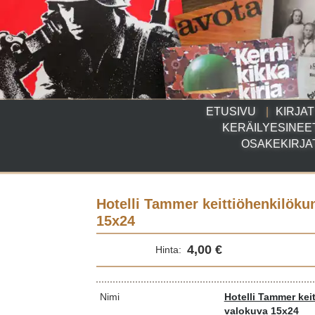
ETUSIVU
KIRJAT
KERÄILYESINEE
OSAKEKIRJA
Hotelli Tammer keittiöhenkilöku
15x24
4,00 €
Hinta:
Nimi
Hotelli Tammer kei
valokuva 15x24