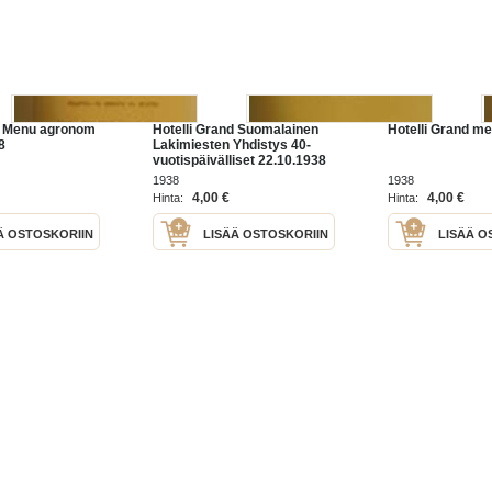
d Menu agronom
Hotelli Grand Suomalainen
Hotelli Grand m
8
Lakimiesten Yhdistys 40-
vuotispäivälliset 22.10.1938
pöytäkartta
1938
1938
4,00 €
4,00 €
Hinta:
Hinta:
Ä OSTOSKORIIN
LISÄÄ OSTOSKORIIN
LISÄÄ O