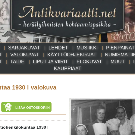
SARJAKUVAT
LEHDET
MUSIIKKI
PIENPAINA
T
VALOKUVAT
KÄYTTÖOHJEKIRJAT
NUMISMATII
T
TAIDE
LIPUT JA VIIRIT
ELOKUVAT
MUUT
KAUPPIAAT
ntaa 1930 l valokuva
LISÄÄ OSTOSKORIIN
ttiöhenkilökuntaa 1930 l