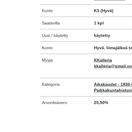
Kunto
K3
(Hyvä)
Saatavilla
1 kpl
Uusi / käytetty
käytetty
Kunto
Hyvä. liimajälkeä 
Myyjä
KKalleria
kkalleria@gmail.c
Kategoria
Aikakaudet - 1930-
Paikkakuntahistori
Arvonlisävero
25,50%