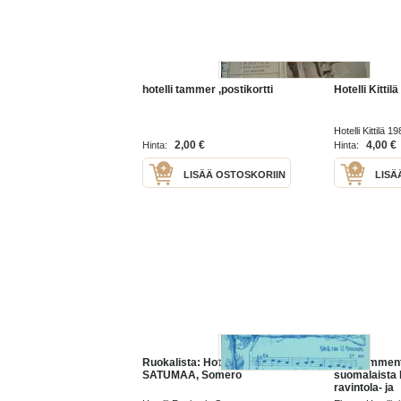
hotelli tammer ,postikortti
Hotelli Kittilä
Hotelli Kittilä 1
2,00 €
4,00 €
Hinta:
Hinta:
LISÄÄ OSTOSKORIIN
LISÄ
Ruokalista: Hotelli-Ravintola
Viisikymment
SATUMAA, Somero
suomalaista h
ravintola- ja
kahvilamain