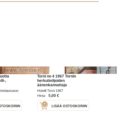
uotta
Torni no 4 1967 Tornin
li-,
herkuttelijoiden
äänenkannattaja
a
avintolaosasto
Hotelli Torni 1967
5,00 €
Hinta:
STOSKORIIN
LISÄÄ OSTOSKORIIN