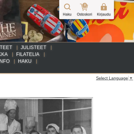
0
Haku
Ostoskori
Kirjaudu
TTEET
JULISTEET
KKA
FILATELIA
INFO
HAKU
Select Language
▼