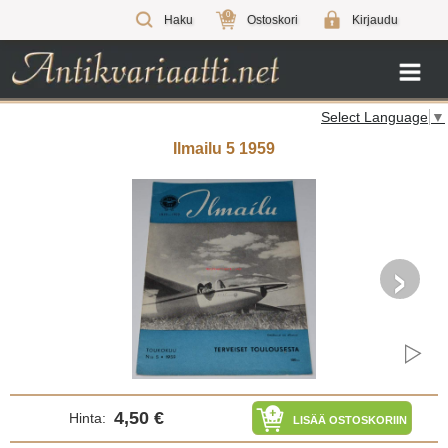
0
Haku
Ostoskori
Kirjaudu
Select Language
▼
Ilmailu 5 1959
›
4,50 €
Hinta:
LISÄÄ OSTOSKORIIN