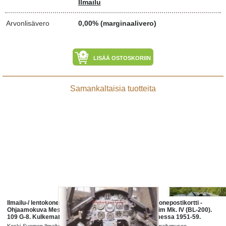
Ilmailu
Arvonlisävero
0,00% (marginaalivero)
LISÄÄ OSTOSKORIIN
Samankaltaisia tuotteita
Ilmailu-/ lentokonepostikortti -
Ilmailu-/ lentokonepostikortti -
Ohjaamokuva Messerschmitt Bf
Bristol Blenheim Mk. IV (BL-200).
109 G-8. Kulkematon, uusi **.
Käytetty Suomessa 1951-59.
(Ilmailu, lentokoneet)
Kulkematon, uusi **. (Ilmailu,