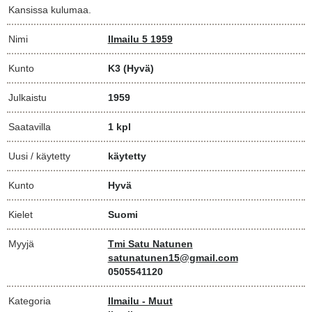
Kansissa kulumaa.
Nimi
Ilmailu 5 1959
Kunto
K3
(Hyvä)
Julkaistu
1959
Saatavilla
1 kpl
Uusi / käytetty
käytetty
Kunto
Hyvä
Kielet
Suomi
Myyjä
Tmi Satu Natunen
satunatunen15@gmail.com
0505541120
Kategoria
Ilmailu - Muut