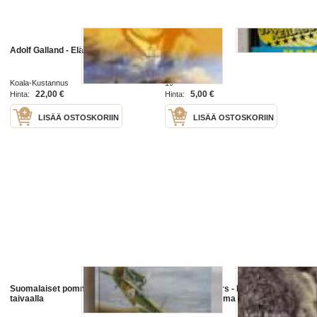
Adolf Galland - Elämäkerta
Ilmailu
Koala-Kustannus
19
22,00 €
5,00 €
Hinta:
Hinta:
LISÄÄ OSTOSKORIIN
LISÄÄ OSTOSKORIIN
Suomalaiset pommikoneet sodan
Werner Mölders - Hävittäjälentäjän
taivaalla
elämä ja kuolema