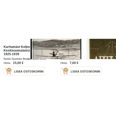
Karhumäet Keljossa -
Kiitorata
Keskisuomalaista siviili-ilmailua
1925-1939
Keski-Suomen Ilmailumuseo 1990
Gummerus 1994
15,00 €
7,00 €
Hinta:
Hinta:
LISÄÄ OSTOSKORIIN
LISÄÄ OSTOSKORIIN