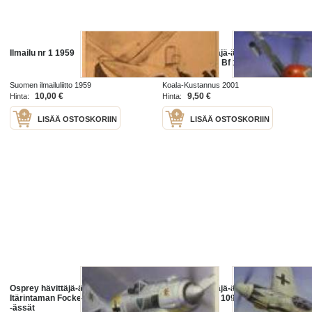
Ilmailu nr 1 1959
Osprey hävittäjä-ässät 1 -
Länsirintaman Bf 109F/G/K ässät
Suomen ilmailuliitto 1959
Koala-Kustannus 2001
10,00 €
9,50 €
Hinta:
Hinta:
LISÄÄ OSTOSKORIIN
LISÄÄ OSTOSKORIIN
Osprey hävittäjä-ässät 2 -
Osprey hävittäjä-ässät 3 -
Itärintaman Focke-Wulf Fw 190
Itärintaman Bf 109 -ässät
-ässät