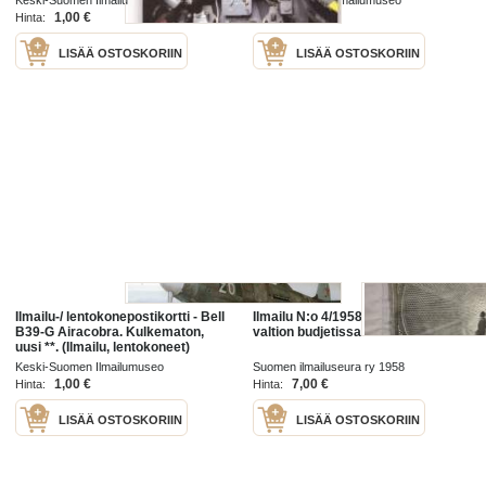
Keski-Suomen Ilmailumuseo
Keski-Suomen Ilmailumuseo
lentokoneet, sotahistoria)
1,00 €
1,00 €
Hinta:
Hinta:
LISÄÄ OSTOSKORIIN
LISÄÄ OSTOSKORIIN
Ilmailu-/ lentokonepostikortti - Bell
Ilmailu N:o 4/1958 Siviili-ilmailu
B39-G Airacobra. Kulkematon,
valtion budjetissa
uusi **. (Ilmailu, lentokoneet)
Keski-Suomen Ilmailumuseo
Suomen ilmailuseura ry 1958
1,00 €
7,00 €
Hinta:
Hinta:
LISÄÄ OSTOSKORIIN
LISÄÄ OSTOSKORIIN