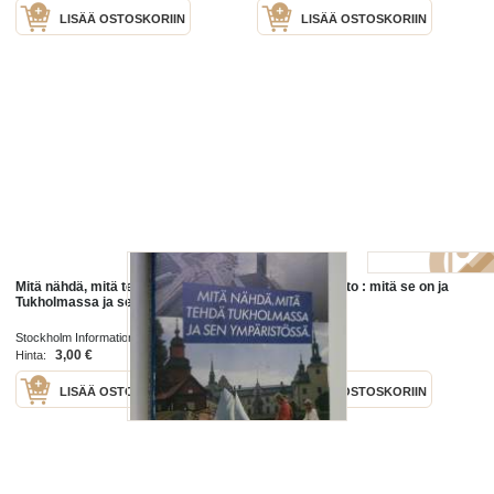
LISÄÄ OSTOSKORIIN
LISÄÄ OSTOSKORIIN
Mitä nähdä, mitä tehdä
Inhimillinen tieto : mitä se on ja
Tukholmassa ja sen ympäristössä
mitä se ei ole
Stockholm Information Service 1984
Otava 1939
3,00 €
25,00 €
Hinta:
Hinta:
LISÄÄ OSTOSKORIIN
LISÄÄ OSTOSKORIIN