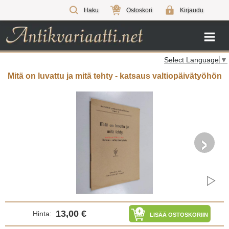
0
Haku
Ostoskori
Kirjaudu
Select Language
▼
Mitä on luvattu ja mitä tehty - katsaus valtiopäivätyöhön
›
13,00 €
Hinta:
LISÄÄ OSTOSKORIIN