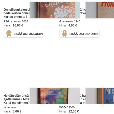
Onnellisuuksien oivaltaja : mitä
Hormonit : mitä hormonit ovat ja
tiede kertoo onnesta? - Mitä tiede
mitä ne vaikuttavat
kertoo onnesta?
PS-kustannus 2018
Gummerus 1945
16,00 €
4,00 €
Hinta:
Hinta:
LISÄÄ OSTOSKORIIN
LISÄÄ OSTOSKORIIN
Heidän elämänsä - Mitä me
Miten saat mitä haluat ja haluat sitä
ajattelimme? Mitä me tunsimme?
mitä sinulla on : käytännöllisiä ja
Keitä me olimme? (Ennakkovedos)
henkisiä ohjeita menestykseen
tuntematon
WSOY 2000
5,00 €
12,00 €
Hinta:
Hinta: