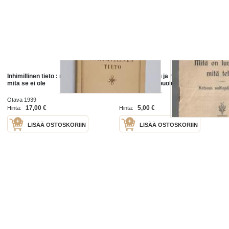
Inhimillinen tieto : mitä se on ja
Mitä on luvattu ja mitä tehty 1908 /
mitä se ei ole
Suomalaisen puolueen
naisvaliokunta
Otava 1939
17,00 €
5,00 €
Hinta:
Hinta:
LISÄÄ OSTOSKORIIN
LISÄÄ OSTOSKORIIN