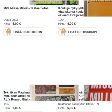
Mitä Missä Milloin -Testaa tietosi
Koulu ja nyky-yhteiskunta : mitä
yhteiskunta koululta vatii ja mitä se
ei vaadi / Reijo Wilenius.
Otava 2003
1964
5,00 €
4,00 €
Hinta:
Hinta:
LISÄÄ OSTOSKORIIN
LISÄÄ OSTOSKORIIN
Tekniikan Maailma 1967 nr 1 sis.
Mitä Missä milloin. Kansalaisen
mm. seur. artikkelit / TM koeajossa
vuosikirja 1997. Syyskuu 1995-
ALfa Romeo Giulia T.I., Virranjakaja
elokuu 1996. Itselle taikka
- Mitä sille itse voi tehdä, mitä ei
tuttavalle jonka syntymä ajoittuu
1967
Kustannus osakeyhtiö Otava 1996
tuolle ajalle. Mukava tuoteisku.
5,00 €
5,80 €
Hinta:
Hinta: