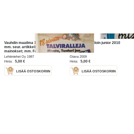
Vauhdin maailma 1987 nr 2, sis.
mitä missä milloin junior 2010
mm. seur. artikkelit / kuvat /
mainokset; mm. Formula 1 -87
mitä on tulossa ja mitä on
Lehtimiehet Oy 1987
Otava 2009
menossa, Tunturiralli, Alain Prost
5,00 €
5,00 €
Hinta:
Hinta:
aikamme
LISÄÄ OSTOSKORIIN
LISÄÄ OSTOSKORIIN