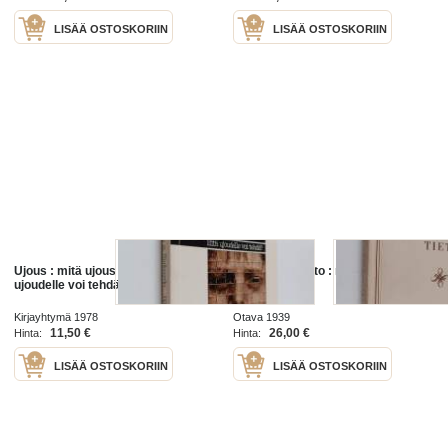
LISÄÄ OSTOSKORIIN
LISÄÄ OSTOSKORIIN
Ujous : mitä ujous on : mitä
Inhimillinen tieto : mitä se on ja
ujoudelle voi tehdä
mitä se ei ole
Kirjayhtymä 1978
Otava 1939
11,50 €
26,00 €
Hinta:
Hinta:
LISÄÄ OSTOSKORIIN
LISÄÄ OSTOSKORIIN