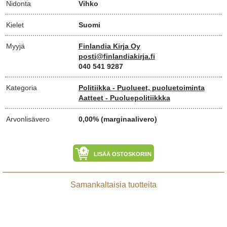
Nidonta
Vihko
Kielet
Suomi
Myyjä
Finlandia Kirja Oy
posti@finlandiakirja.fi
040 541 9287
Kategoria
Politiikka - Puolueet, puoluetoiminta
Aatteet - Puoluepolitiikkka
Arvonlisävero
0,00% (marginaalivero)
LISÄÄ OSTOSKORIIN
Samankaltaisia tuotteita