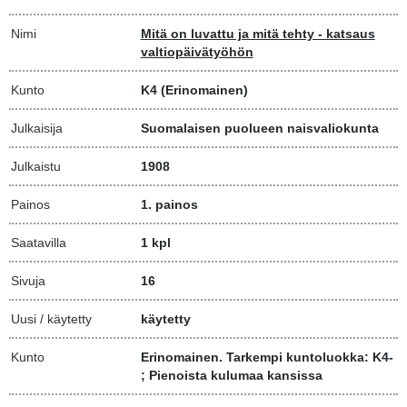
Nimi
Mitä on luvattu ja mitä tehty - katsaus
valtiopäivätyöhön
Kunto
K4
(Erinomainen)
Julkaisija
Suomalaisen puolueen naisvaliokunta
Julkaistu
1908
Painos
1. painos
Saatavilla
1 kpl
Sivuja
16
Uusi / käytetty
käytetty
Kunto
Erinomainen. Tarkempi kuntoluokka: K4-
; Pienoista kulumaa kansissa