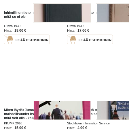
Inhimillinen tieto : mitä se on ja
Inhimillinen tieto : mitä se on ja
mitä se ei ole
mitä se ei ole
Otava 1939
Otava 1939
19,00 €
17,00 €
Hinta:
Hinta:
LISÄÄ OSTOSKORIIN
LISÄÄ OSTOSKORIIN
Miten löydät Jumalan
Mitä nähdä, mitä tehdä
mahdollisuudet itsessäsi : kaikki,
Tukholmassa ja sen ympäristössä
mitä voit olla - kaikki, mitä voit
tehdä
KKJMK 2010
Stockholm Information Service
15,00 €
4,00 €
Hinta:
Hinta: