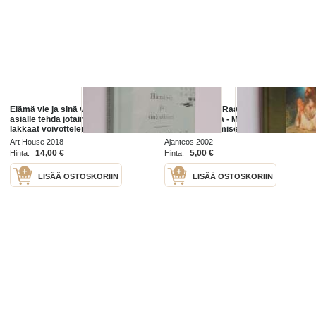
Elämä vie ja sinä vikiset (pitäisikö
Rukous : mitä Raamattu sanoo
asialle tehdä jotain?), eli, Kuinka
rukoilemisesta - Mitä Raamattu
lakkaat voivottelemasta sitä mitä
sanoo rukoilemisesta
pitäisi tehdä, jotta voit tehdä
Art House 2018
Ajanteos 2002
loppuun sen mitä täytyy...
14,00 €
5,00 €
Hinta:
Hinta:
LISÄÄ OSTOSKORIIN
LISÄÄ OSTOSKORIIN