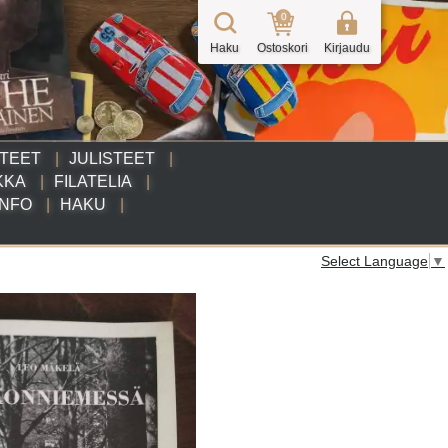
0
Haku
Ostoskori
Kirjaudu
TTEET
JULISTEET
KKA
FILATELIA
INFO
HAKU
Select Language
▼