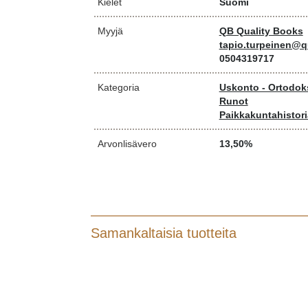
Kielet
Suomi
Myyjä
QB Quality Books
tapio.turpeinen@qu
0504319717
Kategoria
Uskonto - Ortodoks
Runot
Paikkakuntahistori
Arvonlisävero
13,50%
Samankaltaisia tuotteita