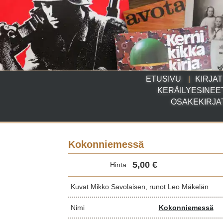
ETUSIVU
KIRJAT
KERÄILYESINEE
OSAKEKIRJA
Kokonniemessä
5,00 €
Hinta:
Kuvat Mikko Savolaisen, runot Leo Mäkelän
Nimi
Kokonniemessä