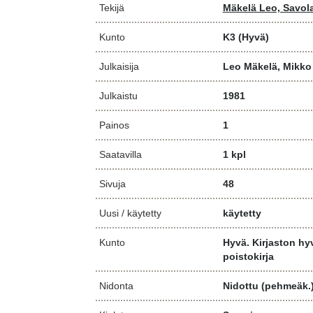
Tekijä
Mäkelä Leo, Savol
Kunto
K3
(Hyvä)
Julkaisija
Leo Mäkelä, Mikko
Julkaistu
1981
Painos
1
Saatavilla
1 kpl
Sivuja
48
Uusi / käytetty
käytetty
Kunto
Hyvä. Kirjaston hy
poistokirja
Nidonta
Nidottu (pehmeäk.