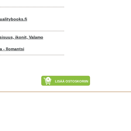
alitybooks.fi
isuus, ikonit, Valamo
a - Ilomantsi
LISÄÄ OSTOSKORIIN