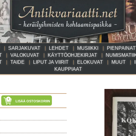
SARJAKUVAT
LEHDET
MUSIIKKI
PIENPAINA
T
VALOKUVAT
KÄYTTÖOHJEKIRJAT
NUMISMATII
T
TAIDE
LIPUT JA VIIRIT
ELOKUVAT
MUUT
KAUPPIAAT
LISÄÄ OSTOSKORIIN