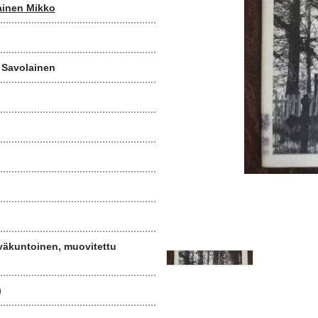
ainen Mikko
 Savolainen
väkuntoinen, muovitettu
)