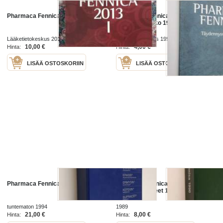
Pharmaca Fennica 2013/1
Pharmaca Fennica :
täydennysvihko 1998
Lääketietokeskus 2013
Lääketietokeskus 1998
10,00 €
4,00 €
Hinta:
Hinta:
LISÄÄ OSTOSKORIIN
LISÄÄ OSTOSKORIIN
Pharmaca Fennica 1994
Pharmaca fennica :
Lääkevalmisteet 1990
tuntematon 1994
1989
21,00 €
8,00 €
Hinta:
Hinta: