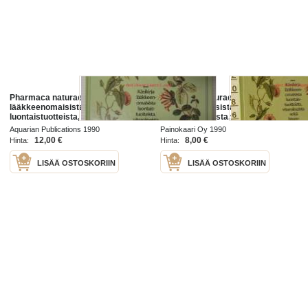
Pharmaca naturae - Käsikirja
pharmaca naturae.käsikirja
lääkkeenomaisista
lääkkeenomaisista
luontaistuotteista, vitamiineista
luontaistuotteista.vitamiineista
sekä hivenaineista
sekä hivenaineista
Aquarian Publications 1990
Painokaari Oy 1990
12,00 €
8,00 €
Hinta:
Hinta:
LISÄÄ OSTOSKORIIN
LISÄÄ OSTOSKORIIN