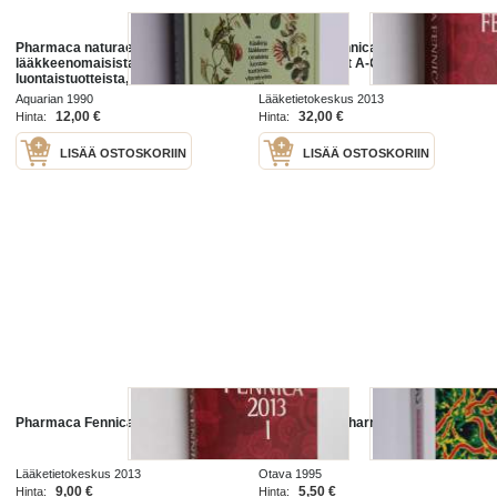
Pharmaca naturae : käsikirja
Pharmaca Fennica 2013, II -
lääkkeenomaisista
Tuoteselosteet A-G
luontaistuotteista, vitamiineista
sekä hivenaineista
Aquarian 1990
Lääketietokeskus 2013
12,00 €
32,00 €
Hinta:
Hinta:
LISÄÄ OSTOSKORIIN
LISÄÄ OSTOSKORIIN
Pharmaca Fennica 2013 1
Lääkeopas : Pharmaca Fennica
Lääketietokeskus 2013
Otava 1995
9,00 €
5,50 €
Hinta:
Hinta: