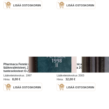
LISÄÄ OSTOSKORIIN
LISÄÄ OSTOSKORIIN
Pharmaca Fennica 1998 :;
Pharmaca fennica 2003 : 1-3
lääkevalmisteet, 2 - Terapiaosa,
+täydennysosa 2003
tuoteselosteet O-Z/3M, hinnasto
Lääketietokeskus. 1997
Lääketietokeskus 2003
8,00 €
32,00 €
Hinta:
Hinta:
LISÄÄ OSTOSKORIIN
LISÄÄ OSTOSKORIIN