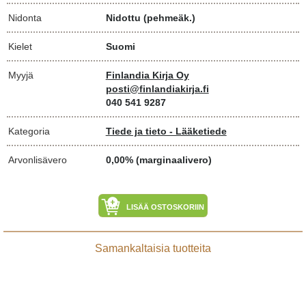
Nidonta
Nidottu (pehmeäk.)
Kielet
Suomi
Myyjä
Finlandia Kirja Oy
posti@finlandiakirja.fi
040 541 9287
Kategoria
Tiede ja tieto - Lääketiede
Arvonlisävero
0,00% (marginaalivero)
LISÄÄ OSTOSKORIIN
Samankaltaisia tuotteita