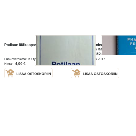
Potilaan lääkeopas
Pharmaca Fennica 2017 :
valmisteiden ja lääkeaineiden
perustiedot terapiaryhmittäin
Lääketietokeskus Oy 1984
Lääketietokeskus 2017
4,00 €
65,00 €
Hinta:
Hinta:
LISÄÄ OSTOSKORIIN
LISÄÄ OSTOSKORIIN