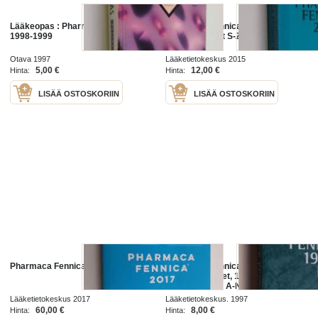
Lääkeopas : Pharmaca Fennica
Pharmaca Fennica 2015, 5 -
1998-1999
Tuoteselosteet S-Z
Otava 1997
Lääketietokeskus 2015
5,00 €
12,00 €
Hinta:
Hinta:
LISÄÄ OSTOSKORIIN
LISÄÄ OSTOSKORIIN
Pharmaca Fennica 2017
Pharmaca Fennica 1998 :
lääkevalmisteet, 1 - Terapiaosa,
tuoteselosteet A-N, asiantuntija-
artikkelit, viranomaismääräykset,
Lääketietokeskus 2017
Lääketietokeskus. 1997
luettelot, hinnasto
60,00 €
8,00 €
Hinta:
Hinta: