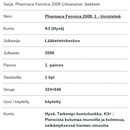
Sarja: Pharmaca Fennica 2008 1Asiasanat: lääkkeet
Nimi
Pharmaca Fennica 2008, 1 - tiivistelmä
Kunto
K3
(Hyvä)
Julkaisija
Lääketietokeskus
Julkaistu
2008
Painos
1. painos
Saatavilla
1 kpl
Sivuja
324+646
Uusi / käytetty
käytetty
Kunto
Hyvä. Tarkempi kuntoluokka: K3+ ;
Pienoista kulumaa reunoilla ja kulmissa,
selkämyksessä hieman vinoutta