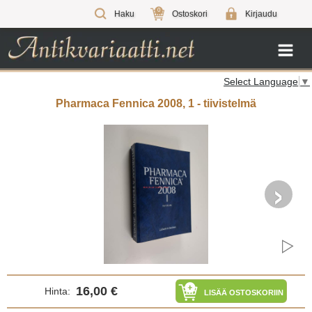
0
Haku
Ostoskori
Kirjaudu
Select Language
▼
Pharmaca Fennica 2008, 1 - tiivistelmä
›
16,00 €
Hinta:
LISÄÄ OSTOSKORIIN