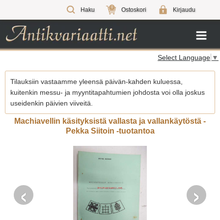
0
Haku
Ostoskori
Kirjaudu
Select Language
▼
Tilauksiin vastaamme yleensä päivän-kahden kuluessa,
kuitenkin messu- ja myyntitapahtumien johdosta voi olla joskus
useidenkin päivien viiveitä.
Machiavellin käsityksistä vallasta ja vallankäytöstä -
Pekka Siitoin -tuotantoa
‹
›