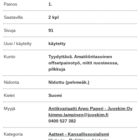
Painos
1.
Saatavilla
2 kpl
Sivuja
91
Uusi / käytetty
käytetty
Kunto
Tyydyttävä. Amatööritasoinen
offsetpainotyö, niitit ruosteessa,
pilkkuja
Nidonta
Nidottu (pehmeäk.)
Kielet
Suomi
Myyjä
Antikvariaatti Arwo Paperi - Juvekim Oy
kimmo.lampinen@juvekim.fi
0400 527 382
Kategoria
Aatteet - Kansallissosialismi