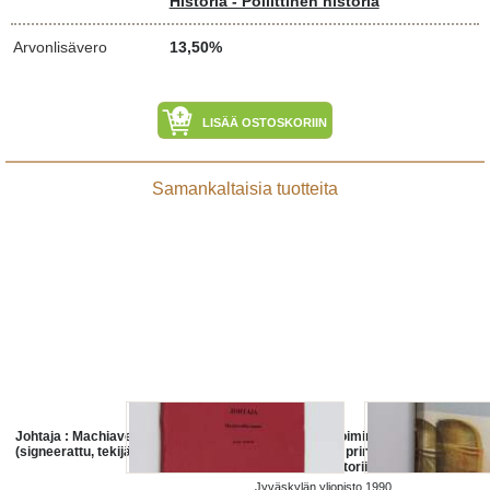
Historia - Poliittinen historia
Arvonlisävero
13,50%
LISÄÄ OSTOSKORIIN
Samankaltaisia tuotteita
Johtaja : Machiavellin tapaan
Diagnoosi ja toiminta : tutkimus
(signeerattu, tekijän omiste)
Machiavellin Il principe -teoksen
poliittisesta retoriikasta
Jyväskylän yliopisto 1990