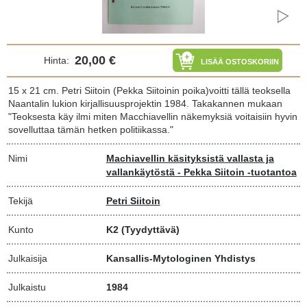
20,00 €
Hinta:
LISÄÄ OSTOSKORIIN
15 x 21 cm. Petri Siitoin (Pekka Siitoinin poika)voitti tällä teoksella
Naantalin lukion kirjallisuusprojektin 1984. Takakannen mukaan
"Teoksesta käy ilmi miten Macchiavellin näkemyksiä voitaisiin hyvin
sovelluttaa tämän hetken politiikassa."
Nimi
Machiavellin käsityksistä vallasta ja
vallankäytöstä - Pekka Siitoin -tuotantoa
Tekijä
Petri Siitoin
Kunto
K2
(Tyydyttävä)
Julkaisija
Kansallis-Mytologinen Yhdistys
Julkaistu
1984