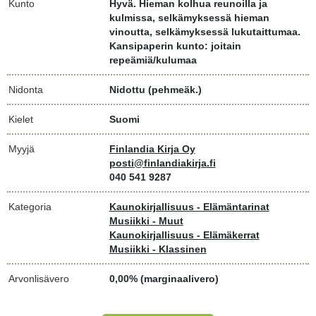
Kunto
Hyvä. Hieman kolhua reunoilla ja
kulmissa, selkämyksessä hieman
vinoutta, selkämyksessä lukutaittumaa.
Kansipaperin kunto: joitain
repeämiä/kulumaa
Nidonta
Nidottu (pehmeäk.)
Kielet
Suomi
Myyjä
Finlandia Kirja Oy
posti@finlandiakirja.fi
040 541 9287
Kategoria
Kaunokirjallisuus - Elämäntarinat
Musiikki - Muut
Kaunokirjallisuus - Elämäkerrat
Musiikki - Klassinen
Arvonlisävero
0,00% (marginaalivero)