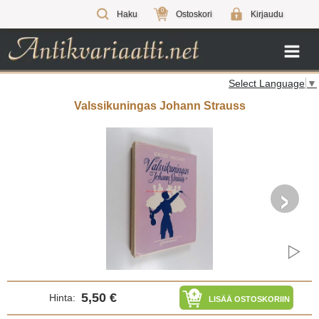
0
Haku
Ostoskori
Kirjaudu
Select Language
▼
Valssikuningas Johann Strauss
›
5,50 €
Hinta:
LISÄÄ OSTOSKORIIN