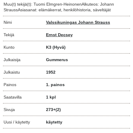
Muu(t) tekijä(t): Tuomi Elmgren-HeinonenAlkuteos: Johann
StraussAsiasanat: elämäkerrat, henkilöhistoria, säveltäjät
Nimi
Valssikuningas Johann Strauss
Tekijä
Ernst Decsey
Kunto
K3
(Hyvä)
Julkaisija
Gummerus
Julkaistu
1952
Painos
1. painos
Saatavilla
1 kpl
Sivuja
273+(2)
Uusi / käytetty
käytetty