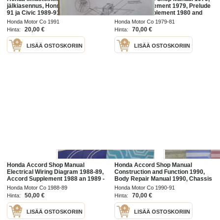
jälkiasennus, Honda Accord 1990-
Prelude Supplement 1979, Prelude
91 ja Civic 1989-91, katso kuvista
2DR SED Supplement 1980 and
tarkemmin muut tiedot ja
1981, Sisältää Honda Preluden 4
Honda Motor Co 1991
Honda Motor Co 1979-81
sisällysluettelo
eri korjauskirjaa, katson kuvista
20,00 €
70,00 €
Hinta:
Hinta:
LISÄÄ OSTOSKORIIN
LISÄÄ OSTOSKORIIN
Honda Accord Shop Manual
Honda Accord Shop Manual
Electrical Wiring Diagram 1988-89,
Construction and Function 1990,
Accord Supplement 1988 an 1989 -
Body Repair Manual 1990, Chassis
Sisältää Honda Accordin 3 eri
Maintenance and Repair 1990,
Honda Motor Co 1988-89
Honda Motor Co 1990-91
korjauskirjaa, katso kuvista
Accord Supplement 1991 - Sisältää
50,00 €
70,00 €
Hinta:
Hinta:
tarkemmin
Honda
LISÄÄ OSTOSKORIIN
LISÄÄ OSTOSKORIIN