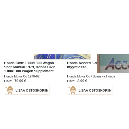
Honda Civic 1300/1300 Wagon
Honda Accord 3-dörrars -
Shop Manual 1979, Honda Civic
myyntiesite
1300/1300 Wagon Supplement
(Civic 3DR/back)(Civic STN/WAG)
Honda Motor Co 1979-82
Honda Motor Co / Svenska Honda
(Civic 4DR SED), Supplement
Bilimport Ab 198?
70,00 €
8,00 €
Hinta:
Hinta:
1981, Honda Civic
LISÄÄ OSTOSKORIIN
LISÄÄ OSTOSKORIIN