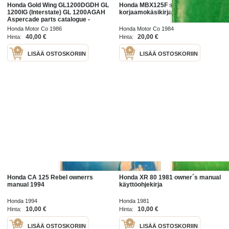
Honda Gold Wing GL1200DGDH GL
Honda MBX125F shop manual
1200IG (Interstate) GL 1200AGAH
korjaamokäsikirja
Aspercade parts catalogue -
varaosaluettelo
Honda Motor Co 1986
Honda Motor Co 1984
40,00 €
20,00 €
Hinta:
Hinta:
LISÄÄ OSTOSKORIIN
LISÄÄ OSTOSKORIIN
Honda CA 125 Rebel ownerrs
Honda XR 80 1981 owner´s manual
manual 1994
käyttöohjekirja
Honda 1994
Honda 1981
10,00 €
10,00 €
Hinta:
Hinta:
LISÄÄ OSTOSKORIIN
LISÄÄ OSTOSKORIIN