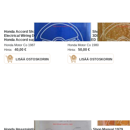
Honda Accord Shop Manual,
Honda Accord Shop Manual 1977 /
Electrical Wiring Diagram 1987 /
Honda Accord 3DR H/ Back,
Honda Accord supplement 1987,
Accord 4DR SED Supplement
Sisältää 2 eri korjauskirjaa, katson
1980, Sisältää 2 eri korjauskirjaa,
Honda Motor Co 1987
Honda Motor Co 1980
kuvista tarkemmin muut tiedot ja
katson kuvista tarkemmin muut
40,00 €
50,00 €
Hinta:
Hinta:
tiedot ja
LISÄÄ OSTOSKORIIN
LISÄÄ OSTOSKORIIN
Honda ilmastointilaitteen
Honda Prelude Shop Manual 1979,