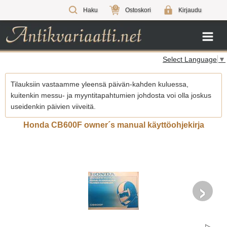
0
Haku
Ostoskori
Kirjaudu
Select Language
▼
Tilauksiin vastaamme yleensä päivän-kahden kuluessa,
kuitenkin messu- ja myyntitapahtumien johdosta voi olla joskus
useidenkin päivien viiveitä.
Honda CB600F owner´s manual käyttöohjekirja
›