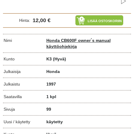
12,00 €
Hinta:
LISÄÄ OSTOSKORIIN
Nimi
Honda CB600F owner´s manual
käyttöohjekirja
Kunto
K3
(Hyvä)
Julkaisija
Honda
Julkaistu
1997
Saatavilla
1 kpl
Sivuja
99
Uusi / käytetty
käytetty