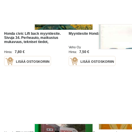
Honda civic Lift back myyntiesite.
Myyntiesite Honda Civic v.1992.
Sivuja 34. Perheauto, matkustus
mukavuus, tekniset tiedot,
tekstiilien ja korin värit selkeästi
Veho Oy
esitetty
7,80 €
7,50 €
Hinta:
Hinta:
LISÄÄ OSTOSKORIIN
LISÄÄ OSTOSKORIIN