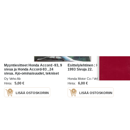
Myyntiesitteet Honda Accord -93, 9
Esittelylehtinen : Honda mallisto
sivua ja Honda Accord-93 , 24
1993 Sivuja 22.
sivua. Ajo-ominaisuudet, tekniset
tiedot, suunnittelu ym.
Oy Veho Ab
Honda Motor Co / Veho Oy
5,00 €
6,00 €
Hinta:
Hinta:
LISÄÄ OSTOSKORIIN
LISÄÄ OSTOSKORIIN