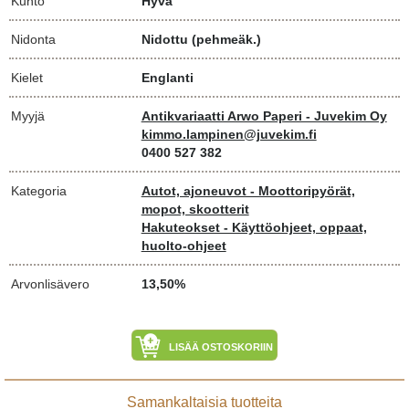
Kunto
Hyvä
Nidonta
Nidottu (pehmeäk.)
Kielet
Englanti
Myyjä
Antikvariaatti Arwo Paperi - Juvekim Oy
kimmo.lampinen@juvekim.fi
0400 527 382
Kategoria
Autot, ajoneuvot - Moottoripyörät,
mopot, skootterit
Hakuteokset - Käyttöohjeet, oppaat,
huolto-ohjeet
Arvonlisävero
13,50%
LISÄÄ OSTOSKORIIN
Samankaltaisia tuotteita