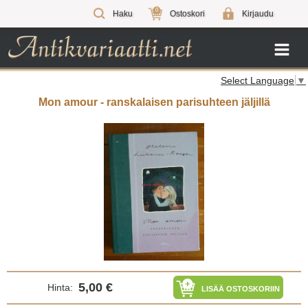
0
Haku
Ostoskori
Kirjaudu
Select Language
▼
Mon amour - ranskalaisen parisuhteen jäljillä
5,00 €
Hinta:
LISÄÄ OSTOSKORIIN