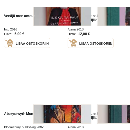
Venäjä mon amour
Mon amour : ranskalaisen
parisuhteen jäljillä
Into 2016
Atena 2018
5,00 €
12,00 €
Hinta:
Hinta:
LISÄÄ OSTOSKORIIN
LISÄÄ OSTOSKORIIN
Aberystwyth Mon Amour
Mon amour : ranskalaisen
parisuhteen jäljillä
Bloomsbury publishing 2002
Atena 2018