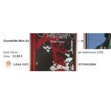
Grandville Mon Amour
Havis Amanda : mon amour 100
vuotta
Dark Horse
Helsingin kaupungin taidemuseo 2008
11,50 €
9,50 €
Hinta:
Hinta:
LISÄÄ OSTOSKORIIN
LISÄÄ OSTOSKORIIN