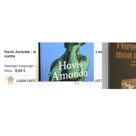
Havis Amanda : mon amour 100
Hiroshima mon amour :
vuotta
Filmnovelle
Helsingin kaupungin taidemuseo 2008
Suhrkamp
8,00 €
3,00 €
Hinta:
Hinta:
LISÄÄ OSTOSKORIIN
LISÄÄ OSTOSKORIIN