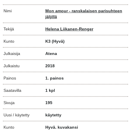
Nimi
Mon amour - ranskalaisen parisuhteen
jäljillä
Tekijä
Helena Liikanen-Renger
Kunto
K3
(Hyvä)
Julkaisija
Atena
Julkaistu
2018
Painos
1. painos
Saatavilla
1 kpl
Sivuja
195
Uusi / käytetty
käytetty
Kunto
Hyvä. kuvakansi