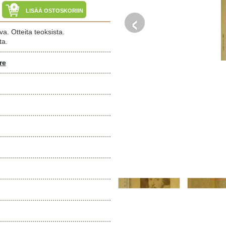
‹
LISÄÄ OSTOSKORIIN
va. Otteita teoksista.
ta.
re