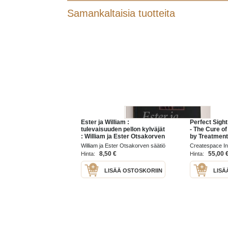
Samankaltaisia tuotteita
Ester ja William :
Perfect Sigh
tulevaisuuden pellon kylväjät
- The Cure of
: William ja Ester Otsakorven
by Treatment
säätiön juhlakirja
Glasses
William ja Ester Otsakorven säätiö
Createspace I
2003
Publishing Plat
8,50 €
55,00 
Hinta:
Hinta:
LISÄÄ OSTOSKORIIN
LISÄ