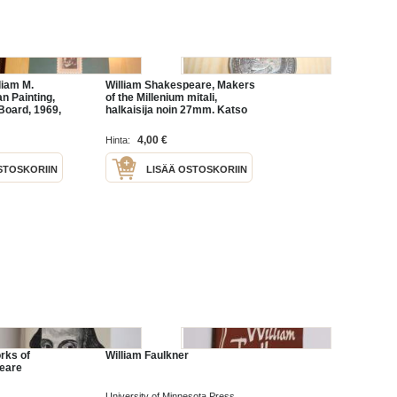
liam M.
William Shakespeare, Makers
n Painting,
of the Millenium mitali,
 Board, 1969,
halkaisija noin 27mm. Katso
myös muut sarjan mitalit.
4,00 €
Hinta:
STOSKORIIN
LISÄÄ OSTOSKORIIN
rks of
William Faulkner
eare
University of Minnesota Press