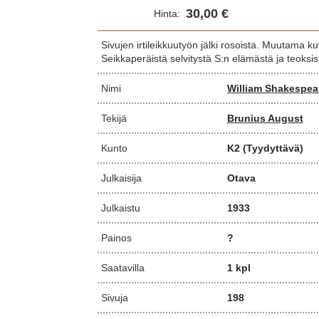
30,00 €
Hinta:
Sivujen irtileikkuutyön jälki rosoista. Muutama ku
Seikkaperäistä selvitystä S:n elämästä ja teoksis
Nimi
William Shakespea
Tekijä
Brunius August
Kunto
K2
(Tyydyttävä)
Julkaisija
Otava
Julkaistu
1933
Painos
?
Saatavilla
1 kpl
Sivuja
198