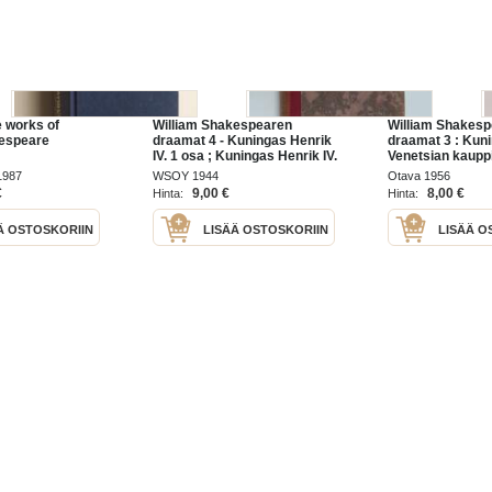
 works of
William Shakespearen
William Shakesp
kespeare
draamat 4 - Kuningas Henrik
draamat 3 : Kuni
IV. 1 osa ; Kuningas Henrik IV.
Venetsian kaupp
2 osa ; Kuningas Richard III ;
1987
WSOY 1944
Otava 1956
Loppiais-aatto
€
9,00 €
8,00 €
Hinta:
Hinta:
Ä OSTOSKORIIN
LISÄÄ OSTOSKORIIN
LISÄÄ O