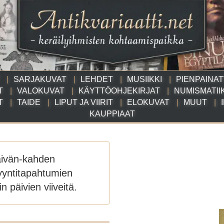
SARJAKUVAT
LEHDET
MUSIIKKI
PIENPAINA
T
VALOKUVAT
KÄYTTÖOHJEKIRJAT
NUMISMATII
T
TAIDE
LIPUT JA VIIRIT
ELOKUVAT
MUUT
KAUPPIAAT
äivän-kahden
yyntitapahtumien
n päivien viiveitä.