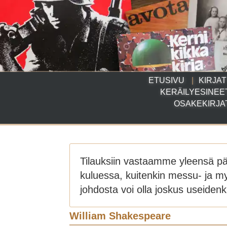
ETUSIVU
KIRJAT
KERÄILYESINEE
OSAKEKIRJA
Tilauksiin vastaamme yleensä p
kuluessa, kuitenkin messu- ja m
johdosta voi olla joskus useidenki
William Shakespeare