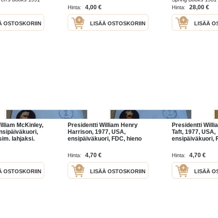
4,00 €
28,00 €
Hinta:
Hinta:
Ä OSTOSKORIIN
LISÄÄ OSTOSKORIIN
LISÄÄ O
illiam McKinley,
Presidentti William Henry
Presidentti Will
nsipäiväkuori,
Harrison, 1977, USA,
Taft, 1977, USA,
im. lahjaksi.
ensipäiväkuori, FDC, hieno
ensipäiväkuori, 
muut kohteeni
esim. lahjaksi. Katso myös
esim. lahjaksi. 
0 erilaista
muut kohteeni mm. noin 1 500
muut kohteeni m
4,70 €
4,70 €
Hinta:
Hinta:
ta
erilaista amerikkalaista
erilaista amerikk
Ä OSTOSKORIIN
LISÄÄ OSTOSKORIIN
LISÄÄ O