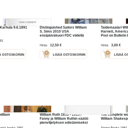
 Karhula 9.6.1891
Distinguished Sailors William
Taidemaalari Wil
S. Sims 2010 USA
Harnett, America
ensipäiväkuori FDC viidellä
Post on Bulletin
postimerkillä mm. vuoden
USA.
891
1937 U.S. Naval Academy
12,50 €
3,00 €
Hinta:
Hinta:
postimerkki
Ä OSTOSKORIIN
LISÄÄ OSTOSKORIIN
LISÄÄ O
-william
William Ruth 1839 - 1913 /
The complete wo
Fanny ja William Ruthin säätiö
William Shakesp
pienviljelyksen edistämiseksi
1959
dren's books 1991
Spring Books 1981