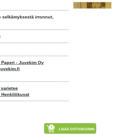
s selkämyksestä irronnut,
s
)
o Paperi - Juvekim Oy
uvekim.fi
, varietee
- Henkilökuvat
LISÄÄ OSTOSKORIIN