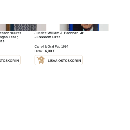
earen suuret
Justice William J. Brennan, Jr
ngas Lear ;
- Freedom First
ias
Carroll & Graf Pub 1994
6,00 €
Hinta:
STOSKORIIN
LISÄÄ OSTOSKORIIN