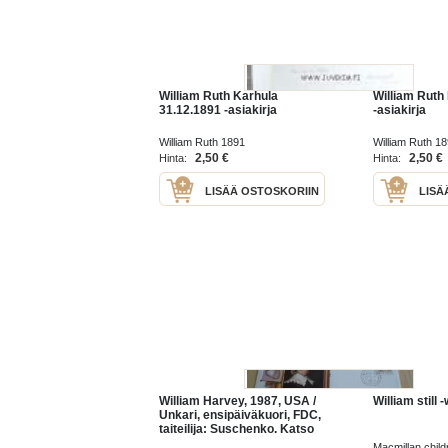
William Ruth Karhula
William Ruth
31.12.1891 -asiakirja
-asiakirja
William Ruth 1891
William Ruth 1
2,50 €
2,50 €
Hinta:
Hinta:
LISÄÄ OSTOSKORIIN
LISÄ
William Harvey, 1987, USA /
William still 
Unkari, ensipäiväkuori, FDC,
taiteilija: Suschenko. Katso
myös muut kohteeni.
Macmillan chil