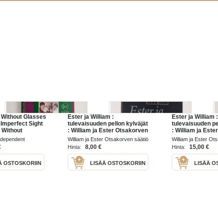
t Without Glasses
Ester ja William :
Ester ja William :
 Imperfect Sight
tulevaisuuden pellon kylväjät
tulevaisuuden pe
 Without
: William ja Ester Otsakorven
: William ja Est
säätiön juhlakirja
säätiön juhlakirja
ndependent
William ja Ester Otsakorven säätiö
William ja Ester Ot
omiste)
form 2013
2003
2003
€
8,00 €
15,00 €
Hinta:
Hinta:
Ä OSTOSKORIIN
LISÄÄ OSTOSKORIIN
LISÄÄ O