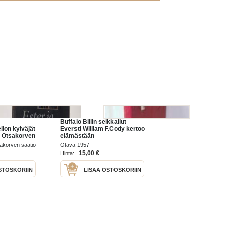
Buffalo Billin seikkailut
llon kylväjät
Eversti William F.Cody kertoo
er Otsakorven
elämästään
 (tekijän
sakorven säätiö
Otava 1957
15,00 €
Hinta:
STOSKORIIN
LISÄÄ OSTOSKORIIN