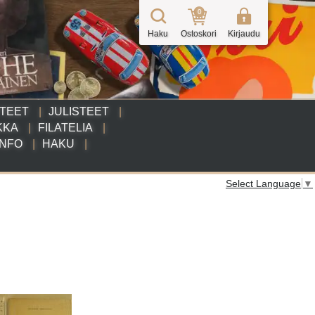
0
Haku
Ostoskori
Kirjaudu
TTEET
JULISTEET
KKA
FILATELIA
INFO
HAKU
Select Language
▼