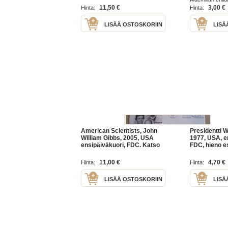
11,50 €
3,00 €
Hinta:
Hinta:
LISÄÄ OSTOSKORIIN
LISÄ
American Scientists, John
Presidentti W
William Gibbs, 2005, USA
1977, USA, e
ensipäiväkuori, FDC. Katso
FDC, hieno es
myös muut kohteeni, mm.
Katso myös 
noin 1 200 amerikkalaista
mm. noin 1 50
11,00 €
4,70 €
Hinta:
Hinta:
ensipäiväkuorta 1920-luvulta
amerikkalais
LISÄÄ OSTOSKORIIN
LISÄ