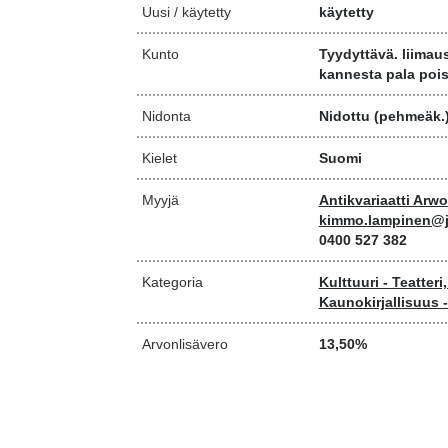
Uusi / käytetty
käytetty
Kunto
Tyydyttävä. liimau
kannesta pala poi
Nidonta
Nidottu (pehmeäk.
Kielet
Suomi
Myyjä
Antikvariaatti Arw
kimmo.lampinen@j
0400 527 382
Kategoria
Kulttuuri - Teatteri
Kaunokirjallisuus 
Arvonlisävero
13,50%