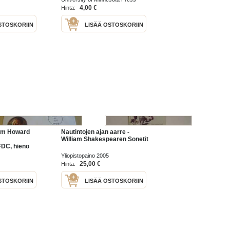
1959
4,00 €
Hinta:
STOSKORIIN
LISÄÄ OSTOSKORIIN
iam Howard
Nautintojen ajan aarre -
William Shakespearen Sonetit
FDC, hieno
Katso myös
Yliopistopaino 2005
m. noin 1 500
25,00 €
Hinta:
alaista
STOSKORIIN
LISÄÄ OSTOSKORIIN